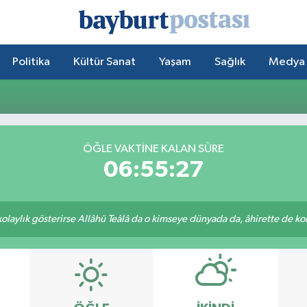
Politika
Kültür Sanat
Yaşam
Sağlık
Medya
ÖĞLE VAKTİNE KALAN SÜRE
06:55:27
 kolaylık gösterirse Allâhü Teâlâ da o kimseye dünyada da, âhirette de kola