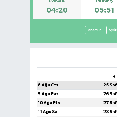
İMSAK
GÜNEŞ
04:20
05:51
Anamur
Aydı
Hİ
8 Ağu Cts
25 Saf
9 Ağu Paz
26 Saf
10 Ağu Pts
27 Saf
11 Ağu Sal
28 Saf