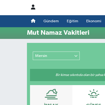
Nöbetçi Eczaneler
Gündem
Eğitim
Ekonomi
Hava Durumu
Mut Namaz Vakitleri
Namaz Vakitleri
Trafik Durumu
Mersin
Süper Lig Puan Durumu ve Fikstür
Bir kimse sıkıntıda olan bir şahsa
Tüm Manşetler
Son Dakika Haberleri
Haber Arşivi