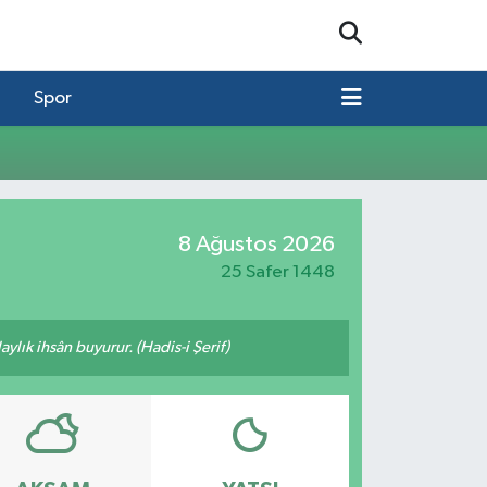
Spor
8 Ağustos 2026
25 Safer 1448
ylık ihsân buyurur. (Hadis-i Şerif)