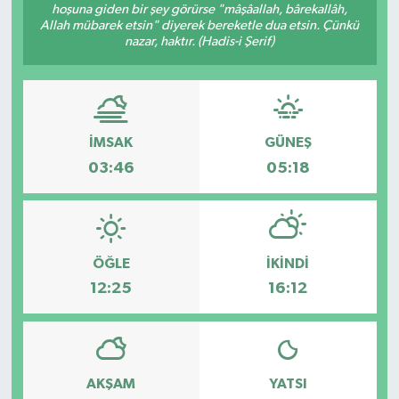
hoşuna giden bir şey görürse "mâşâallah, bârekallâh,
Allah mübarek etsin" diyerek bereketle dua etsin. Çünkü
nazar, haktır. (Hadis-i Şerif)
İMSAK
GÜNEŞ
03:46
05:18
ÖĞLE
İKINDI
12:25
16:12
AKŞAM
YATSI