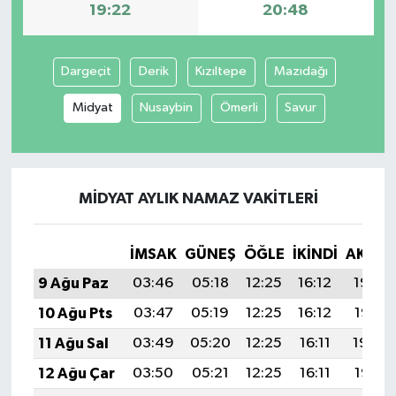
19:22
20:48
Dargeçit
Derik
Kızıltepe
Mazıdağı
Midyat
Nusaybin
Ömerli
Savur
MIDYAT AYLIK NAMAZ VAKITLERI
İMSAK
GÜNEŞ
ÖĞLE
İKINDI
AKŞA
9 Ağu Paz
03:46
05:18
12:25
16:12
19:22
10 Ağu Pts
03:47
05:19
12:25
16:12
19:21
11 Ağu Sal
03:49
05:20
12:25
16:11
19:20
12 Ağu Çar
03:50
05:21
12:25
16:11
19:19