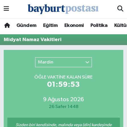
Nöbetçi Eczaneler
Gündem
Eğitim
Ekonomi
Politika
Kültü
Hava Durumu
Midyat Namaz Vakitleri
Namaz Vakitleri
Mardin
Trafik Durumu
ÖĞLE VAKTİNE KALAN SÜRE
Süper Lig Puan Durumu ve Fikstür
01:59:53
Tüm Manşetler
9 Ağustos 2026
26 Safer 1448
Son Dakika Haberleri
Haber Arşivi
Sizden biri kendisinde, malında veya (din) kardeşinde