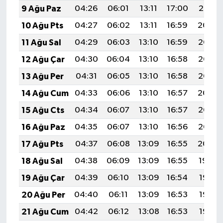
9 Ağu Paz
04:26
06:01
13:11
17:00
20:10
10 Ağu Pts
04:27
06:02
13:11
16:59
20:09
11 Ağu Sal
04:29
06:03
13:10
16:59
20:08
12 Ağu Çar
04:30
06:04
13:10
16:58
20:07
13 Ağu Per
04:31
06:05
13:10
16:58
20:06
14 Ağu Cum
04:33
06:06
13:10
16:57
20:04
15 Ağu Cts
04:34
06:07
13:10
16:57
20:03
16 Ağu Paz
04:35
06:07
13:10
16:56
20:02
17 Ağu Pts
04:37
06:08
13:09
16:55
20:00
18 Ağu Sal
04:38
06:09
13:09
16:55
19:59
19 Ağu Çar
04:39
06:10
13:09
16:54
19:58
20 Ağu Per
04:40
06:11
13:09
16:53
19:56
21 Ağu Cum
04:42
06:12
13:08
16:53
19:55