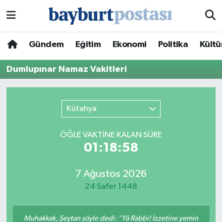
Nöbetçi Eczaneler
Gündem
Eğitim
Ekonomi
Politika
Kültü
Hava Durumu
Dumlupınar Namaz Vakitleri
Namaz Vakitleri
Kütahya
Trafik Durumu
ÖĞLE VAKTİNE KALAN SÜRE
Süper Lig Puan Durumu ve Fikstür
01:18:58
Tüm Manşetler
7 Ağustos 2026
24 Safer 1448
Son Dakika Haberleri
Haber Arşivi
Muhakkak, Şeytan şöyle dedi: "Yâ Rabbi! İzzetine yemin