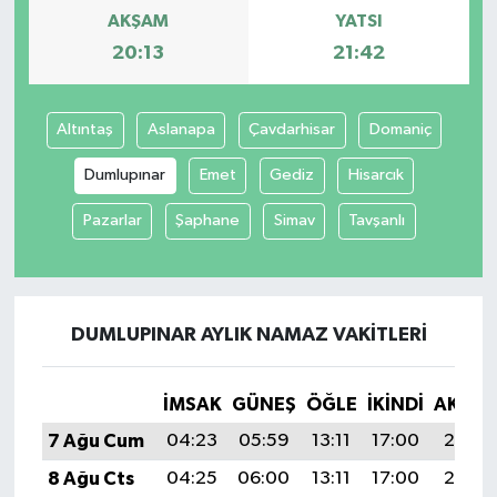
AKŞAM
YATSI
20:13
21:42
Altıntaş
Aslanapa
Çavdarhisar
Domaniç
Dumlupınar
Emet
Gediz
Hisarcık
Pazarlar
Şaphane
Simav
Tavşanlı
DUMLUPINAR AYLIK NAMAZ VAKITLERI
İMSAK
GÜNEŞ
ÖĞLE
İKINDI
AKŞA
7 Ağu Cum
04:23
05:59
13:11
17:00
20:13
8 Ağu Cts
04:25
06:00
13:11
17:00
20:12