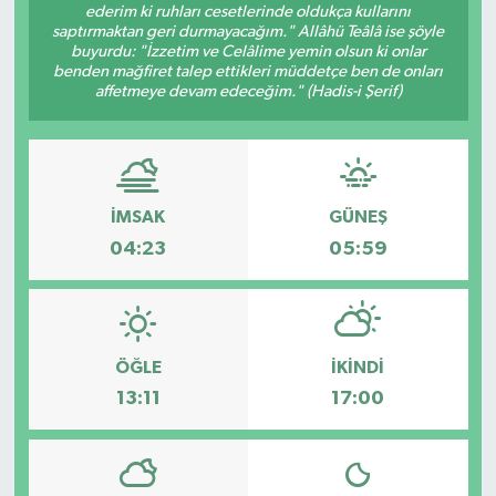
ederim ki ruhları cesetlerinde oldukça kullarını
saptırmaktan geri durmayacağım." Allâhü Teâlâ ise şöyle
buyurdu: "İzzetim ve Celâlime yemin olsun ki onlar
benden mağfiret talep ettikleri müddetçe ben de onları
affetmeye devam edeceğim." (Hadis-i Şerif)
İMSAK
GÜNEŞ
04:23
05:59
ÖĞLE
İKINDI
13:11
17:00