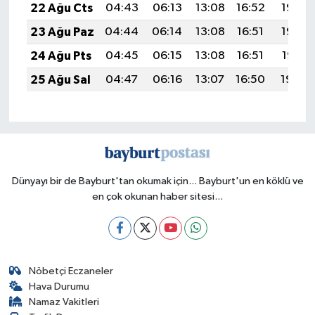
22 Ağu Cts
04:43
06:13
13:08
16:52
19:53
23 Ağu Paz
04:44
06:14
13:08
16:51
19:52
24 Ağu Pts
04:45
06:15
13:08
16:51
19:51
25 Ağu Sal
04:47
06:16
13:07
16:50
19:49
Dünyayı bir de Bayburt'tan okumak için... Bayburt'un en köklü ve
en çok okunan haber sitesi...
Nöbetçi Eczaneler
Hava Durumu
Namaz Vakitleri