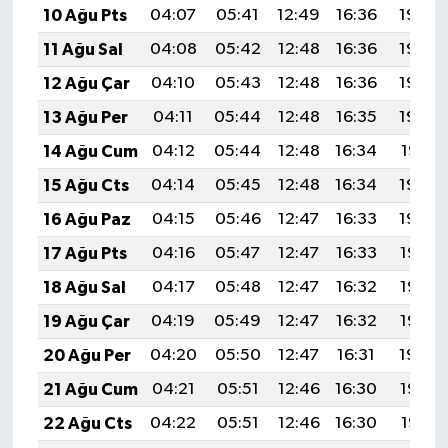
10 Ağu Pts
04:07
05:41
12:49
16:36
19:46
11 Ağu Sal
04:08
05:42
12:48
16:36
19:45
12 Ağu Çar
04:10
05:43
12:48
16:36
19:44
13 Ağu Per
04:11
05:44
12:48
16:35
19:43
14 Ağu Cum
04:12
05:44
12:48
16:34
19:41
15 Ağu Cts
04:14
05:45
12:48
16:34
19:40
16 Ağu Paz
04:15
05:46
12:47
16:33
19:39
17 Ağu Pts
04:16
05:47
12:47
16:33
19:38
18 Ağu Sal
04:17
05:48
12:47
16:32
19:36
19 Ağu Çar
04:19
05:49
12:47
16:32
19:35
20 Ağu Per
04:20
05:50
12:47
16:31
19:34
21 Ağu Cum
04:21
05:51
12:46
16:30
19:32
22 Ağu Cts
04:22
05:51
12:46
16:30
19:31