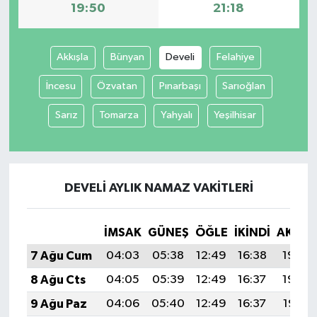
19:50
21:18
Akkışla
Bünyan
Develi
Felahiye
İncesu
Özvatan
Pınarbaşı
Sarıoğlan
Sarız
Tomarza
Yahyalı
Yeşilhisar
DEVELI AYLIK NAMAZ VAKITLERI
İMSAK
GÜNEŞ
ÖĞLE
İKINDI
AKŞA
7 Ağu Cum
04:03
05:38
12:49
16:38
19:50
8 Ağu Cts
04:05
05:39
12:49
16:37
19:49
9 Ağu Paz
04:06
05:40
12:49
16:37
19:47