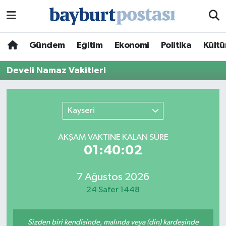
Nöbetçi Eczaneler
Gündem
Eğitim
Ekonomi
Politika
Kültü
Hava Durumu
Develi Namaz Vakitleri
Namaz Vakitleri
Kayseri
Trafik Durumu
AKŞAM VAKTİNE KALAN SÜRE
Süper Lig Puan Durumu ve Fikstür
01:40:02
Tüm Manşetler
7 Ağustos 2026
24 Safer 1448
Son Dakika Haberleri
Haber Arşivi
Sizden biri kendisinde, malında veya (din) kardeşinde