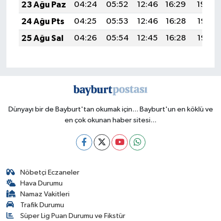
23 Ağu Paz
04:24
05:52
12:46
16:29
19:29
24 Ağu Pts
04:25
05:53
12:46
16:28
19:28
25 Ağu Sal
04:26
05:54
12:45
16:28
19:27
Dünyayı bir de Bayburt'tan okumak için... Bayburt'un en köklü ve
en çok okunan haber sitesi...
Nöbetçi Eczaneler
Hava Durumu
Namaz Vakitleri
Trafik Durumu
Süper Lig Puan Durumu ve Fikstür