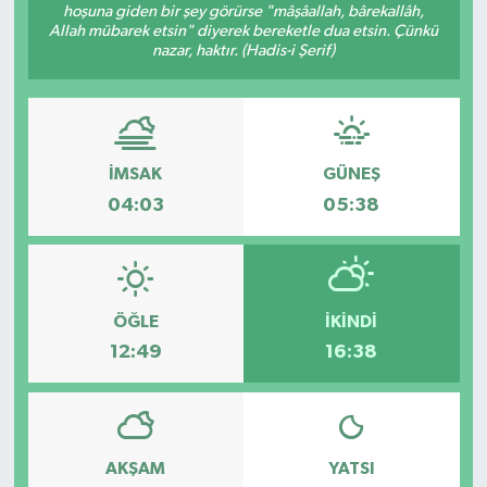
hoşuna giden bir şey görürse "mâşâallah, bârekallâh,
Allah mübarek etsin" diyerek bereketle dua etsin. Çünkü
nazar, haktır. (Hadis-i Şerif)
İMSAK
GÜNEŞ
04:03
05:38
ÖĞLE
İKINDI
12:49
16:38
AKŞAM
YATSI