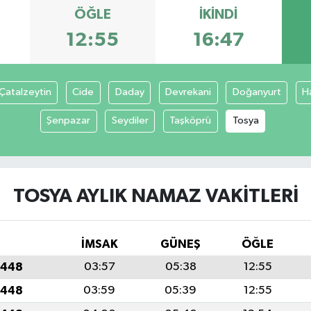
ÖĞLE
İKINDI
12:55
16:47
Çatalzeytin
Cide
Daday
Devrekani
Doğanyurt
H
Şenpazar
Seydiler
Taşköprü
Tosya
TOSYA AYLIK NAMAZ VAKITLERI
İMSAK
GÜNEŞ
ÖĞLE
1448
03:57
05:38
12:55
1448
03:59
05:39
12:55