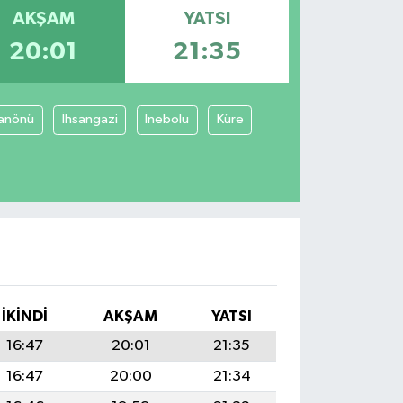
AKŞAM
YATSI
20:01
21:35
anönü
İhsangazi
İnebolu
Küre
İKINDI
AKŞAM
YATSI
16:47
20:01
21:35
16:47
20:00
21:34