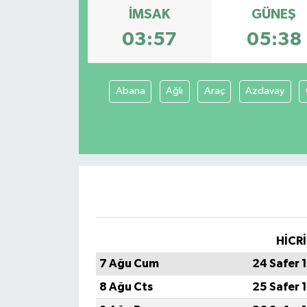
İMSAK
GÜNEŞ
03:57
05:38
Abana
Ağlı
Araç
Azdavay
HİCRİ
7 Ağu Cum
24 Safer 
8 Ağu Cts
25 Safer 