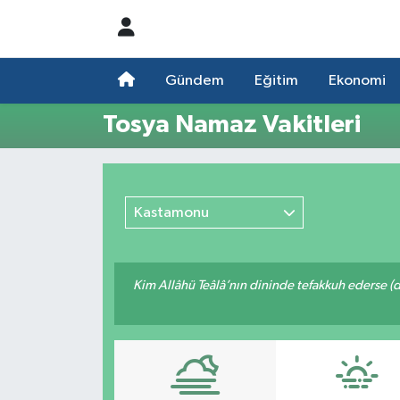
Nöbetçi Eczaneler
Gündem
Eğitim
Ekonomi
Hava Durumu
Tosya Namaz Vakitleri
Namaz Vakitleri
Trafik Durumu
Kastamonu
Süper Lig Puan Durumu ve Fikstür
Kim Allâhü Teâlâ’nın dininde tefakkuh ederse (dîn
Tüm Manşetler
Son Dakika Haberleri
Haber Arşivi