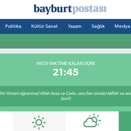
Politika
Kültür Sanat
Yaşam
Sağlık
Medya
YATSI VAKTİNE KALAN SÜRE
21:45
î ilimleri öğrenirse) Allah Azze ve Celle, ona (her işinde) kâfîdir ve on
Şerif)