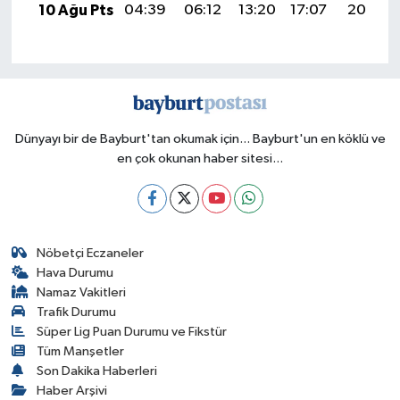
10 Ağu Pts
04:39
06:12
13:20
17:07
20:17
Dünyayı bir de Bayburt'tan okumak için... Bayburt'un en köklü ve
en çok okunan haber sitesi...
Nöbetçi Eczaneler
Hava Durumu
Namaz Vakitleri
Trafik Durumu
Süper Lig Puan Durumu ve Fikstür
Tüm Manşetler
Son Dakika Haberleri
Haber Arşivi