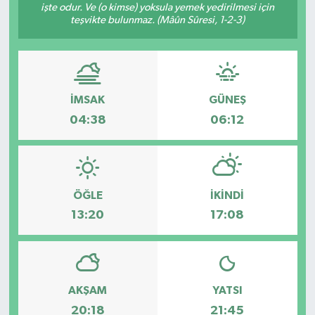
işte odur. Ve (o kimse) yoksula yemek yedirilmesi için
teşvikte bulunmaz. (Mâûn Sûresi, 1-2-3)
İMSAK
GÜNEŞ
04:38
06:12
ÖĞLE
İKINDI
13:20
17:08
AKŞAM
YATSI
20:18
21:45