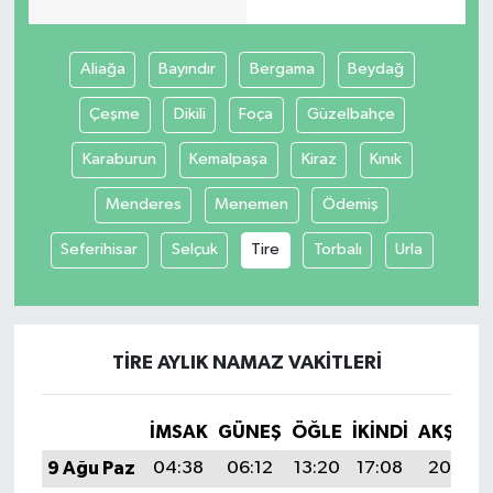
Aliağa
Bayındır
Bergama
Beydağ
Çeşme
Dikili
Foça
Güzelbahçe
Karaburun
Kemalpaşa
Kiraz
Kınık
Menderes
Menemen
Ödemiş
Seferihisar
Selçuk
Tire
Torbalı
Urla
TIRE AYLIK NAMAZ VAKITLERI
İMSAK
GÜNEŞ
ÖĞLE
İKINDI
AKŞAM
9 Ağu Paz
04:38
06:12
13:20
17:08
20:18