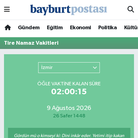
Nöbetçi Eczaneler
Gündem
Eğitim
Ekonomi
Politika
Kültü
Hava Durumu
Tire Namaz Vakitleri
Namaz Vakitleri
İzmir
Trafik Durumu
ÖĞLE VAKTİNE KALAN SÜRE
Süper Lig Puan Durumu ve Fikstür
02:00:15
Tüm Manşetler
9 Ağustos 2026
26 Safer 1448
Son Dakika Haberleri
Haber Arşivi
Gördün mü o kimseyi ki: Dini inkâr eder. Yetimi itip kakan