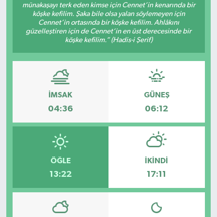
münakaşayı terk eden kimse için Cennet’in kenarında bir
köşke kefilim. Şaka bile olsa yalan söylemeyen için
Cennet’in ortasında bir köşke kefilim. Ahlâkını
güzelleştiren için de Cennet’in en üst derecesinde bir
köşke kefilim.” (Hadis-i Şerif)
İMSAK
GÜNEŞ
04:36
06:12
ÖĞLE
İKINDI
13:22
17:11