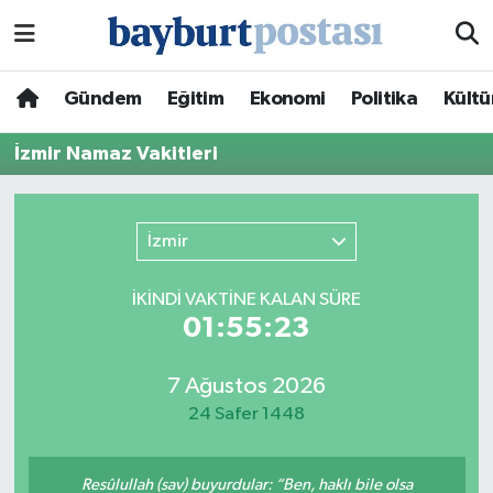
Nöbetçi Eczaneler
Gündem
Eğitim
Ekonomi
Politika
Kültü
Hava Durumu
İzmir Namaz Vakitleri
Namaz Vakitleri
İzmir
Trafik Durumu
İKINDI VAKTİNE KALAN SÜRE
Süper Lig Puan Durumu ve Fikstür
01:55:23
Tüm Manşetler
7 Ağustos 2026
24 Safer 1448
Son Dakika Haberleri
Haber Arşivi
Resûlullah (sav) buyurdular: “Ben, haklı bile olsa