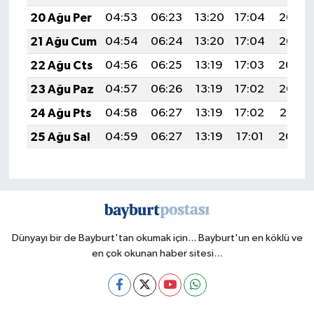
20 Ağu Per
04:53
06:23
13:20
17:04
20:07
21 Ağu Cum
04:54
06:24
13:20
17:04
20:06
22 Ağu Cts
04:56
06:25
13:19
17:03
20:04
23 Ağu Paz
04:57
06:26
13:19
17:02
20:03
24 Ağu Pts
04:58
06:27
13:19
17:02
20:01
25 Ağu Sal
04:59
06:27
13:19
17:01
20:00
Dünyayı bir de Bayburt'tan okumak için... Bayburt'un en köklü ve
en çok okunan haber sitesi...