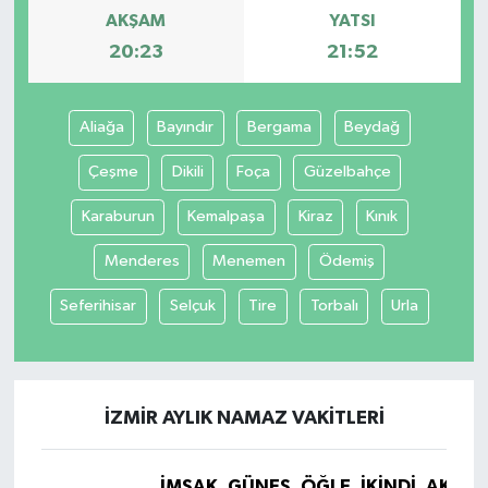
AKŞAM
YATSI
20:23
21:52
Aliağa
Bayındır
Bergama
Beydağ
Çeşme
Dikili
Foça
Güzelbahçe
Karaburun
Kemalpaşa
Kiraz
Kınık
Menderes
Menemen
Ödemiş
Seferihisar
Selçuk
Tire
Torbalı
Urla
İZMIR AYLIK NAMAZ VAKITLERI
İMSAK
GÜNEŞ
ÖĞLE
İKINDI
AKŞA