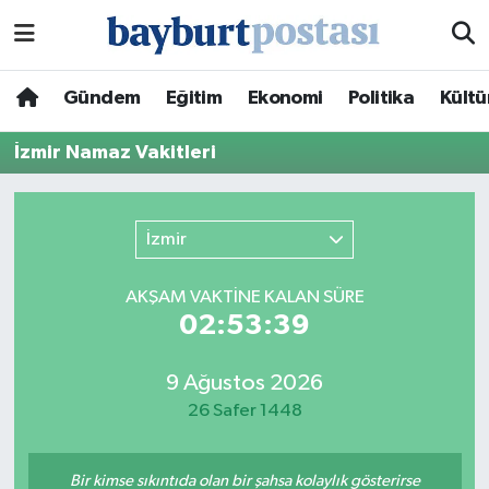
Nöbetçi Eczaneler
Gündem
Eğitim
Ekonomi
Politika
Kültü
Hava Durumu
İzmir Namaz Vakitleri
Namaz Vakitleri
İzmir
Trafik Durumu
AKŞAM VAKTİNE KALAN SÜRE
Süper Lig Puan Durumu ve Fikstür
02:53:39
Tüm Manşetler
9 Ağustos 2026
26 Safer 1448
Son Dakika Haberleri
Haber Arşivi
Bir kimse sıkıntıda olan bir şahsa kolaylık gösterirse