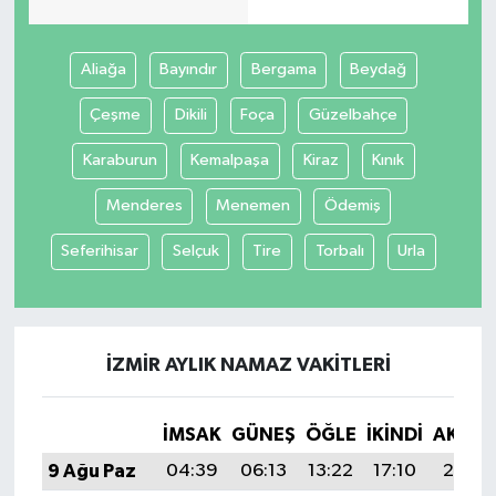
Aliağa
Bayındır
Bergama
Beydağ
Çeşme
Dikili
Foça
Güzelbahçe
Karaburun
Kemalpaşa
Kiraz
Kınık
Menderes
Menemen
Ödemiş
Seferihisar
Selçuk
Tire
Torbalı
Urla
İZMIR AYLIK NAMAZ VAKITLERI
İMSAK
GÜNEŞ
ÖĞLE
İKINDI
AKŞA
9 Ağu Paz
04:39
06:13
13:22
17:10
20:21