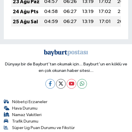
23 Ağu Paz
04:57
06:26
13:19
17:02
20:03
24 Ağu Pts
04:58
06:27
13:19
17:02
20:01
25 Ağu Sal
04:59
06:27
13:19
17:01
20:00
Dünyayı bir de Bayburt'tan okumak için... Bayburt'un en köklü ve
en çok okunan haber sitesi...
Nöbetçi Eczaneler
Hava Durumu
Namaz Vakitleri
Trafik Durumu
Süper Lig Puan Durumu ve Fikstür