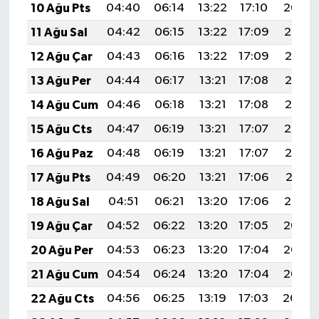
10 Ağu Pts
04:40
06:14
13:22
17:10
20:20
11 Ağu Sal
04:42
06:15
13:22
17:09
20:19
12 Ağu Çar
04:43
06:16
13:22
17:09
20:17
13 Ağu Per
04:44
06:17
13:21
17:08
20:16
14 Ağu Cum
04:46
06:18
13:21
17:08
20:15
15 Ağu Cts
04:47
06:19
13:21
17:07
20:14
16 Ağu Paz
04:48
06:19
13:21
17:07
20:12
17 Ağu Pts
04:49
06:20
13:21
17:06
20:11
18 Ağu Sal
04:51
06:21
13:20
17:06
20:10
19 Ağu Çar
04:52
06:22
13:20
17:05
20:08
20 Ağu Per
04:53
06:23
13:20
17:04
20:07
21 Ağu Cum
04:54
06:24
13:20
17:04
20:06
22 Ağu Cts
04:56
06:25
13:19
17:03
20:04