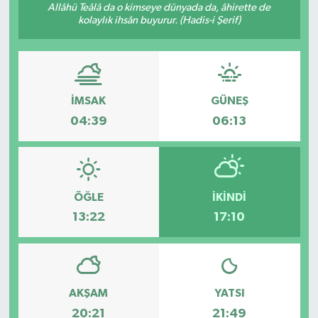
Allâhü Teâlâ da o kimseye dünyada da, âhirette de
kolaylık ihsân buyurur. (Hadis-i Şerif)
İMSAK
GÜNEŞ
04:39
06:13
ÖĞLE
İKINDI
13:22
17:10
AKŞAM
YATSI
20:21
21:49