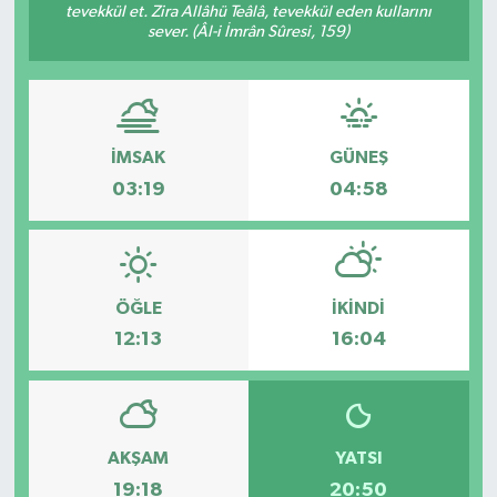
tevekkül et. Zira Allâhü Teâlâ, tevekkül eden kullarını
sever. (Âl-i İmrân Sûresi, 159)
İMSAK
GÜNEŞ
03:19
04:58
ÖĞLE
İKINDI
12:13
16:04
AKŞAM
YATSI
19:18
20:50