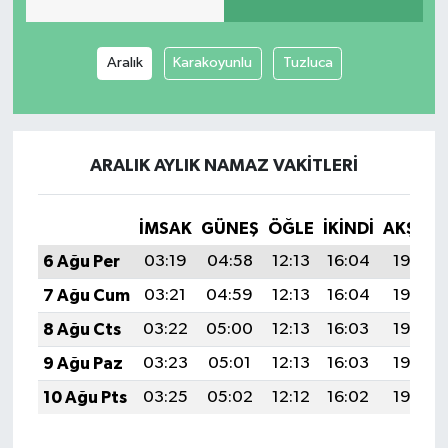
Aralık
Karakoyunlu
Tuzluca
ARALIK AYLIK NAMAZ VAKITLERI
İMSAK
GÜNEŞ
ÖĞLE
İKINDI
AKŞAM
6 Ağu Per
03:19
04:58
12:13
16:04
19:18
7 Ağu Cum
03:21
04:59
12:13
16:04
19:17
8 Ağu Cts
03:22
05:00
12:13
16:03
19:16
9 Ağu Paz
03:23
05:01
12:13
16:03
19:14
10 Ağu Pts
03:25
05:02
12:12
16:02
19:13