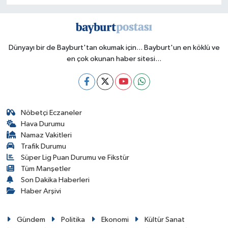
Dünyayı bir de Bayburt'tan okumak için... Bayburt'un en köklü ve
en çok okunan haber sitesi...
Nöbetçi Eczaneler
Hava Durumu
Namaz Vakitleri
Trafik Durumu
Süper Lig Puan Durumu ve Fikstür
Tüm Manşetler
Son Dakika Haberleri
Haber Arşivi
Gündem
Politika
Ekonomi
Kültür Sanat