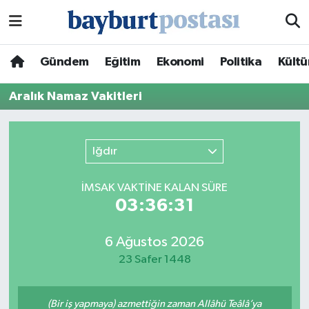
Nöbetçi Eczaneler
Gündem
Eğitim
Ekonomi
Politika
Kültü
Hava Durumu
Aralık Namaz Vakitleri
Namaz Vakitleri
Iğdır
Trafik Durumu
İMSAK VAKTİNE KALAN SÜRE
Süper Lig Puan Durumu ve Fikstür
03:36:31
Tüm Manşetler
6 Ağustos 2026
23 Safer 1448
Son Dakika Haberleri
Haber Arşivi
(Bir iş yapmaya) azmettiğin zaman Allâhü Teâlâ’ya