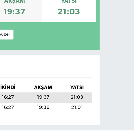
AKŞAM
YATSI
19:37
21:03
vuzeli
I
İKINDI
AKŞAM
YATSI
16:27
19:37
21:03
16:27
19:36
21:01