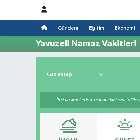
Nöbetçi Eczaneler
Gündem
Eğitim
Ekonomi
Hava Durumu
Yavuzeli Namaz Vakitleri
Namaz Vakitleri
Trafik Durumu
Gaziantep
Süper Lig Puan Durumu ve Fikstür
İlmi ile amel eden, malının fazlasını infâk 
Tüm Manşetler
Son Dakika Haberleri
Haber Arşivi