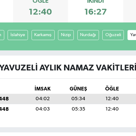
ÖĞLE
İKINDI
12:40
16:27
n
İslahiye
Karkamış
Nizip
Nurdağı
Oğuzeli
Ya
YAVUZELI AYLIK NAMAZ VAKITLER
İMSAK
GÜNEŞ
ÖĞLE
1448
04:02
05:34
12:40
1448
04:03
05:35
12:40