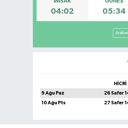
İMSAK
GÜNEŞ
04:02
05:34
Araba
HİCRİ
9 Ağu Paz
26 Safer 
10 Ağu Pts
27 Safer 