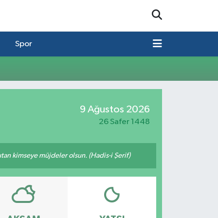
Spor
9 Ağustos 2026
26 Safer 1448
tutan kimseye müjdeler olsun. (Hadis-i Şerif)