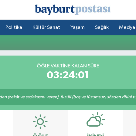
Politika
Kültür Sanat
Yaşam
Sağlık
Medya
ÖĞLE VAKTİNE KALAN SÜRE
03:24:01
eden (zekât ve sadakasını veren), fuzûlî (boş ve lüzumsuz) sözden dilini 