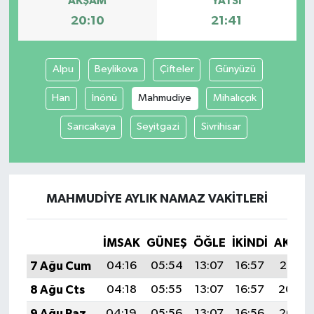
AKŞAM
YATSI
20:10
21:41
Alpu
Beylikova
Çifteler
Günyüzü
Han
İnönü
Mahmudiye
Mihalıççık
Sarıcakaya
Seyitgazi
Sivrihisar
MAHMUDIYE AYLIK NAMAZ VAKITLERI
İMSAK
GÜNEŞ
ÖĞLE
İKINDI
AKŞA
7 Ağu Cum
04:16
05:54
13:07
16:57
20:10
8 Ağu Cts
04:18
05:55
13:07
16:57
20:09
9 Ağu Paz
04:19
05:56
13:07
16:56
20:08