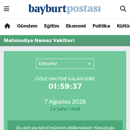
Nöbetçi Eczaneler
Gündem
Eğitim
Ekonomi
Politika
Kültü
Hava Durumu
Mahmudiye Namaz Vakitleri
Namaz Vakitleri
Eskişehir
Trafik Durumu
ÖĞLE VAKTİNE KALAN SÜRE
Süper Lig Puan Durumu ve Fikstür
01:59:37
Tüm Manşetler
7 Ağustos 2026
24 Safer 1448
Son Dakika Haberleri
Haber Arşivi
(Şu dört şey kâmil) müminin ahlâkındandır: Konuştuğu