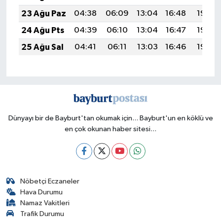
23 Ağu Paz
04:38
06:09
13:04
16:48
19:49
24 Ağu Pts
04:39
06:10
13:04
16:47
19:48
25 Ağu Sal
04:41
06:11
13:03
16:46
19:46
Dünyayı bir de Bayburt'tan okumak için... Bayburt'un en köklü ve
en çok okunan haber sitesi...
Nöbetçi Eczaneler
Hava Durumu
Namaz Vakitleri
Trafik Durumu