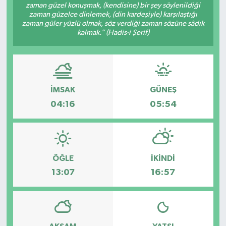
zaman güzel konuşmak, (kendisine) bir şey söylenildiği
zaman güzelce dinlemek, (din kardeşiyle) karşılaştığı
zaman güler yüzlü olmak, söz verdiği zaman sözüne sâdık
kalmak.” (Hadis-i Şerif)
İMSAK
GÜNEŞ
04:16
05:54
ÖĞLE
İKINDI
13:07
16:57