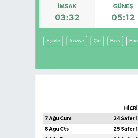
İMSAK
GÜNEŞ
03:32
05:12
Aşkale
Aziziye
Çat
Hınıs
Hor
HİCRİ
7 Ağu Cum
24 Safer 
8 Ağu Cts
25 Safer 