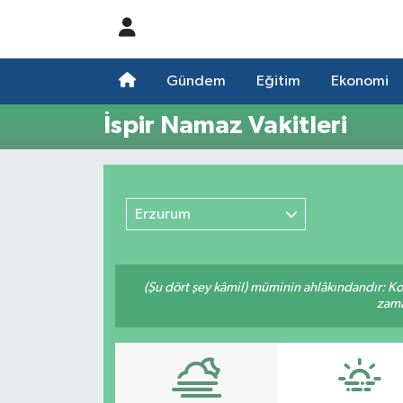
Nöbetçi Eczaneler
Gündem
Eğitim
Ekonomi
Hava Durumu
İspir Namaz Vakitleri
Namaz Vakitleri
Trafik Durumu
Erzurum
Süper Lig Puan Durumu ve Fikstür
(Şu dört şey kâmil) müminin ahlâkındandır: Ko
Tüm Manşetler
zama
Son Dakika Haberleri
Haber Arşivi