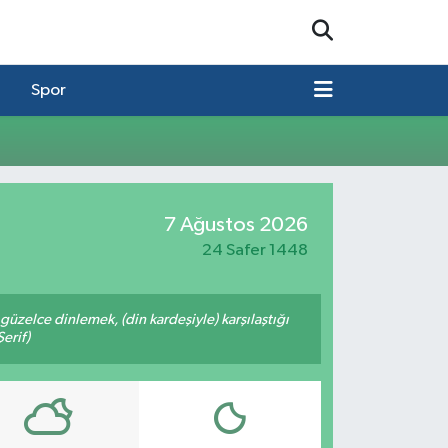
Spor
7 Ağustos 2026
24 Safer 1448
üzelce dinlemek, (din kardeşiyle) karşılaştığı
erif)