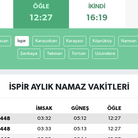
ÖĞLE
İKINDI
12:27
16:19
asan
İspir
Karaçoban
Karayazı
Köprüköy
Narman
Şenkaya
Tekman
Tortum
Uzundere
İSPIR AYLIK NAMAZ VAKITLERI
İMSAK
GÜNEŞ
ÖĞLE
1448
03:32
05:12
12:27
1448
03:33
05:13
12:27