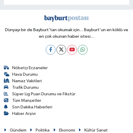
Dünyayı bir de Bayburt'tan okumak için... Bayburt'un en köklü ve
en çok okunan haber sitesi...
Nöbetçi Eczaneler
Hava Durumu
Namaz Vakitleri
Trafik Durumu
Süper Lig Puan Durumu ve Fikstür
Tüm Manşetler
Son Dakika Haberleri
Haber Arşivi
Gündem
Politika
Ekonomi
Kültür Sanat