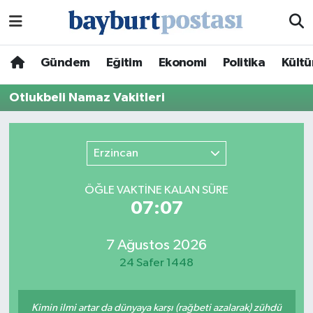
Nöbetçi Eczaneler
Gündem
Eğitim
Ekonomi
Politika
Kültü
Hava Durumu
Otlukbeli Namaz Vakitleri
Namaz Vakitleri
Erzincan
Trafik Durumu
ÖĞLE VAKTİNE KALAN SÜRE
Süper Lig Puan Durumu ve Fikstür
07:07
Tüm Manşetler
7 Ağustos 2026
24 Safer 1448
Son Dakika Haberleri
Haber Arşivi
Kimin ilmi artar da dünyaya karşı (rağbeti azalarak) zühdü