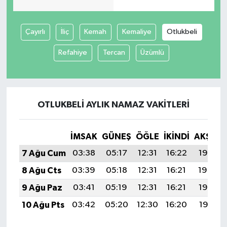
Çayırlı
İliç
Kemah
Kemaliye
Otlukbeli
Refahiye
Tercan
Üzümlü
OTLUKBELI AYLIK NAMAZ VAKITLERI
İMSAK
GÜNEŞ
ÖĞLE
İKINDI
AKŞAM
7 Ağu Cum
03:38
05:17
12:31
16:22
19:35
8 Ağu Cts
03:39
05:18
12:31
16:21
19:34
9 Ağu Paz
03:41
05:19
12:31
16:21
19:32
10 Ağu Pts
03:42
05:20
12:30
16:20
19:31