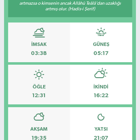
artmazsa o kimsenin ancak Allâhü Teâlâ’dan uzaklığı
artmış olur. (Hadis-i Şerif)
İMSAK
GÜNEŞ
03:38
05:17
ÖĞLE
İKINDI
12:31
16:22
AKŞAM
YATSI
19:35
21:07