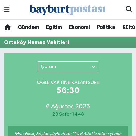
Nöbetçi Eczaneler
Gündem
Eğitim
Ekonomi
Politika
Kültü
Hava Durumu
Ortaköy Namaz Vakitleri
Namaz Vakitleri
Çorum
Trafik Durumu
ÖĞLE VAKTİNE KALAN SÜRE
Süper Lig Puan Durumu ve Fikstür
56:30
Tüm Manşetler
6 Ağustos 2026
23 Safer 1448
Son Dakika Haberleri
Haber Arşivi
Muhakkak, Şeytan şöyle dedi: "Yâ Rabbi! İzzetine yemin