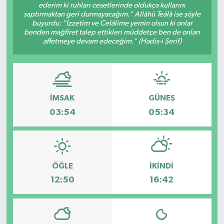
ederim ki ruhları cesetlerinde oldukça kullarını
saptırmaktan geri durmayacağım." Allâhü Teâlâ ise şöyle
buyurdu: "İzzetim ve Celâlime yemin olsun ki onlar
benden mağfiret talep ettikleri müddetçe ben de onları
affetmeye devam edeceğim." (Hadis-i Şerif)
İMSAK
GÜNEŞ
03:54
05:34
ÖĞLE
İKINDI
12:50
16:42