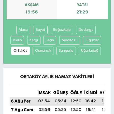
AKŞAM
YATSI
19:56
21:29
Alaca
Bayat
Boğazkale
Dodurga
İskilip
Kargı
Laçin
Mecitözü
Oğuzlar
Ortaköy
Osmancık
Sungurlu
Uğurludağ
ORTAKÖY AYLIK NAMAZ VAKITLERI
İMSAK
GÜNEŞ
ÖĞLE
İKINDI
AKŞA
6 Ağu Per
03:54
05:34
12:50
16:42
19:56
7 Ağu Cum
03:56
05:35
12:50
16:41
19:55