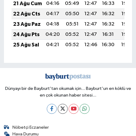
21 Ağu Cum
04:16
05:49
12:47
16:33
19:36
22 Ağu Cts
04:17
05:50
12:47
16:32
19:35
23 Ağu Paz
04:18
05:51
12:47
16:32
19:33
24 Ağu Pts
04:20
05:52
12:47
16:31
19:32
25 Ağu Sal
04:21
05:52
12:46
16:30
19:30
Dünyayı bir de Bayburt'tan okumak için... Bayburt'un en köklü ve
en çok okunan haber sitesi...
Nöbetçi Eczaneler
Hava Durumu