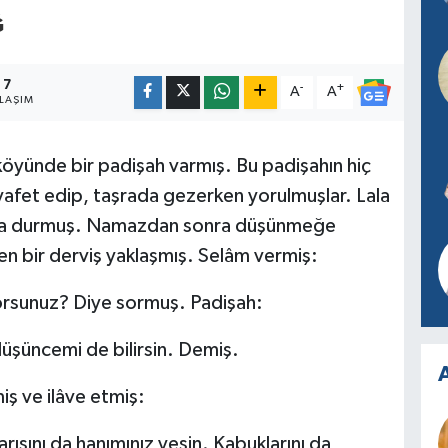
Ğ
7
-
+
A
A
LAŞIM
öyünde bir padişah varmış. Bu padişahın hiç
ıyafet edip, taşrada gezerken yorulmuşlar. Lala
aza durmuş. Namazdan sonra düşünmeğe
n bir derviş yaklaşmış. Selâm vermiş:
yorsunuz? Diye sormuş. Padişah:
üşüncemi de bilirsin. Demiş.
A
iş ve ilâve etmiş:
yarısını da hanımınız yesin. Kabuklarını da