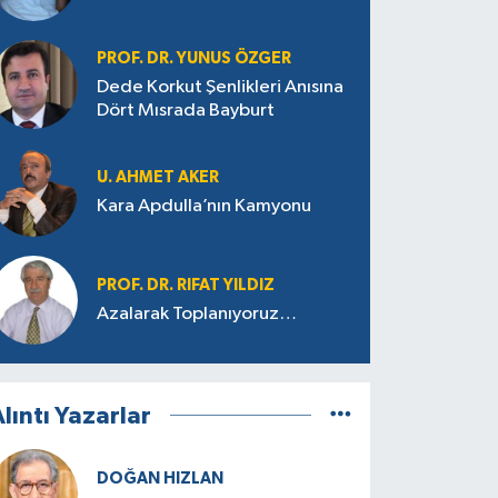
PROF. DR. YUNUS ÖZGER
Dede Korkut Şenlikleri Anısına
Dört Mısrada Bayburt
U. AHMET AKER
Kara Apdulla’nın Kamyonu
PROF. DR. RIFAT YILDIZ
Azalarak Toplanıyoruz…
lıntı Yazarlar
DOĞAN HIZLAN