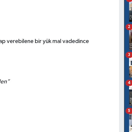
2
ap verebilene bir yük mal vadedince
3
den”
4
5