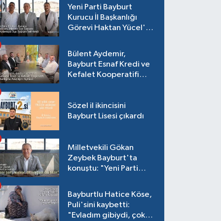
Yeni Parti Bayburt
Kurucu İl Başkanlığı
Görevi Haktan Yücel'e
verildi
Bülent Aydemir,
Bayburt Esnaf Kredi ve
Kefalet Kooperatifi
Başkanlığına Adaylığını
Açıkladı
Sözel il ikincisini
Bayburt Lisesi çıkardı
Milletvekili Gökan
Zeybek Bayburt'ta
konuştu: "Yeni Parti
seçime de iktidara da
hazır"
Bayburtlu Hatice Köse,
Puli'sini kaybetti:
"Evladım gibiydi, çok