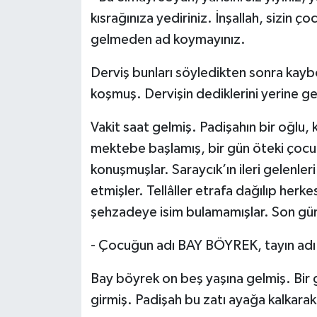
kısrağınıza yediriniz. İnşallah, sizin ço
gelmeden ad koymayınız.
Derviş bunları söyledikten sonra kayb
koşmuş. Dervişin dediklerini yerine ge
Vakit saat gelmiş. Padişahın bir oğlu,
mektebe başlamış, bir gün öteki çocukl
konuşmuşlar. Saraycık’ın ileri gelenle
etmişler. Tellâller etrafa dağılıp herke
şehzadeye isim bulamamışlar. Son gü
- Çocuğun adı BAY BÖYREK, tayın ad
Bay böyrek on beş yaşına gelmiş. Bir 
girmiş. Padişah bu zatı ayağa kalkarak