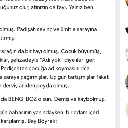
cuğunuz olur, atınızın da tayı. Yalnız ben
olmuş. Padişah sevinç ve ümitle sarayına
tirmiş.
 kısrağın da bir tayı olmuş. Çocuk büyümüş,
ar, şehzadeyle “Adı yok” diye ileri geri
ri Padişahtan çocuğa ad koymasını rica
si saraya çağırmışlar. Üç gün tartışmışlar fakat
n derviş aniden peyda olmuş.
ı da BENGİ BOZ olsun. Demiş ve kaybolmuş.
gün babasının yanındayken, bir adam içeri
 karşılamış. Bay Böyrek: