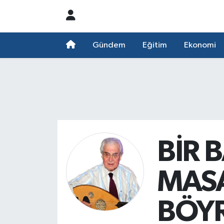
Nöbetçi Eczaneler
Gündem
Eğitim
Ekonomi
Hava Durumu
Namaz Vakitleri
Trafik Durumu
Süper Lig Puan Durumu ve Fikstür
BİR 
Tüm Manşetler
MASA
Son Dakika Haberleri
BÖY
Haber Arşivi