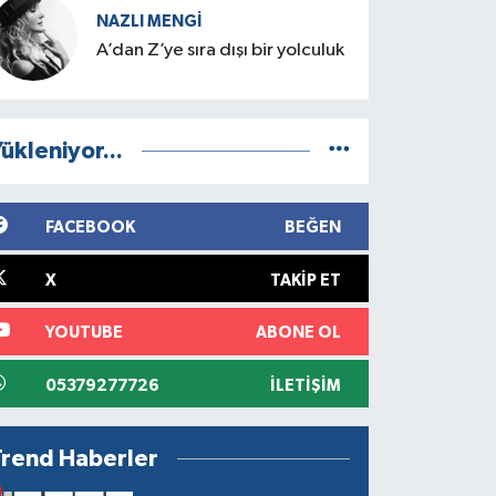
NAZLI MENGI
A’dan Z’ye sıra dışı bir yolculuk
ükleniyor...
FACEBOOK
BEĞEN
X
TAKIP ET
YOUTUBE
ABONE OL
05379277726
İLETIŞIM
Trend Haberler