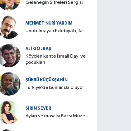
Geleneğin Şifreleri Sergisi
MEHMET NURI YARDIM
​Unutulmayan Edebiyatçılar
ALI GÖLBAŞ
Köyden kente İsmail Dayı ve
çocukları
ŞÜKRÜ KÜÇÜKŞAHIN
Türkiye’de bunlar da oluyor
ŞIRIN SEVER
Aykırı ve masalsı Baksı Müzesi