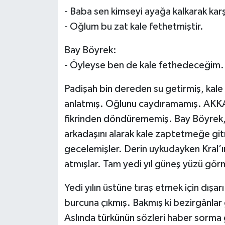
- Baba sen kimseyi ayağa kalkarak karş
- Oğlum bu zat kale fethetmiştir.
Bay Böyrek:
- Öyleyse ben de kale fethedeceğim.
Padişah bin dereden su getirmiş, kale
anlatmış. Oğlunu caydıramamış. AKKAV
fikrinden döndürememiş. Bay Böyrek, 
arkadaşını alarak kale zaptetmeğe git
gecelemişler. Derin uykudayken Kral’ı
atmışlar. Tam yedi yıl güneş yüzü gör
Yedi yılın üstüne tıraş etmek için dışarı
burcuna çıkmış. Bakmış ki bezirgânlar 
Aslında türkünün sözleri haber sorm