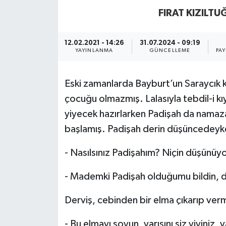
FIRAT KIZILTU
12.02.2021 - 14:26
31.07.2024 - 09:19
YAYINLANMA
GÜNCELLEME
PAY
Eski zamanlarda Bayburt’un Saraycık k
çocuğu olmazmış. Lalasıyla tebdil-i k
yiyecek hazırlarken Padişah da nam
başlamış. Padişah derin düşüncedeyke
- Nasılsınız Padişahım? Niçin düşünü
- Mademki Padişah olduğumu bildin, d
Derviş, cebinden bir elma çıkarıp verm
- Bu elmayı soyun, yarısını siz yiyiniz, 