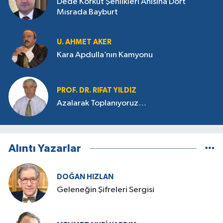
Dede Korkut Şenlikleri Anısına Dört
Mısrada Bayburt
U. AHMET AKER
Kara Apdulla’nın Kamyonu
PROF. DR. RIFAT YILDIZ
Azalarak Toplanıyoruz…
Alıntı Yazarlar
DOĞAN HIZLAN
Geleneğin Şifreleri Sergisi