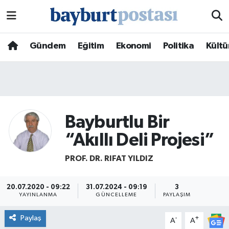
Nöbetçi Eczaneler
Gündem
Eğitim
Ekonomi
Politika
Kültü
Hava Durumu
Namaz Vakitleri
Trafik Durumu
Bayburtlu Bir
“Akıllı Deli Projesi”
Süper Lig Puan Durumu ve Fikstür
PROF. DR. RIFAT YILDIZ
Tüm Manşetler
20.07.2020 - 09:22
31.07.2024 - 09:19
3
Son Dakika Haberleri
YAYINLANMA
GÜNCELLEME
PAYLAŞIM
Paylaş
-
+
A
A
Haber Arşivi