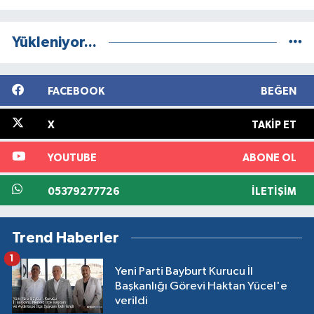
Yükleniyor...
FACEBOOK
BEĞEN
X
TAKIP ET
YOUTUBE
ABONE OL
05379277726
İLETIŞIM
Trend Haberler
1
Yeni Parti Bayburt Kurucu İl
Başkanlığı Görevi Haktan Yücel'e
verildi