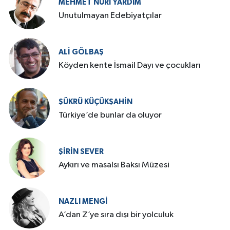
MEHMET NURI YARDIM
​Unutulmayan Edebiyatçılar
ALI GÖLBAŞ
Köyden kente İsmail Dayı ve çocukları
ŞÜKRÜ KÜÇÜKŞAHIN
Türkiye’de bunlar da oluyor
ŞIRIN SEVER
Aykırı ve masalsı Baksı Müzesi
NAZLI MENGI
A’dan Z’ye sıra dışı bir yolculuk