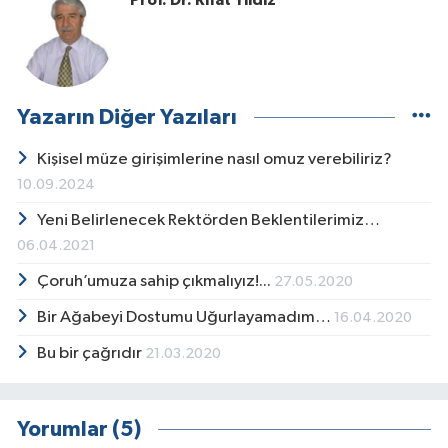
Prof. Dr. Rıfat Yıldız
Yazarın Diğer Yazıları
Kişisel müze girişimlerine nasıl omuz verebiliriz?
10.09.2024
Yeni Belirlenecek Rektörden Beklentilerimiz…
06.04.2021
Çoruh’umuza sahip çıkmalıyız!...
27.05.2020
Bir Ağabeyi Dostumu Uğurlayamadım…
16.04.2020
Bu bir çağrıdır
21.03.2020
Yorumlar (5)