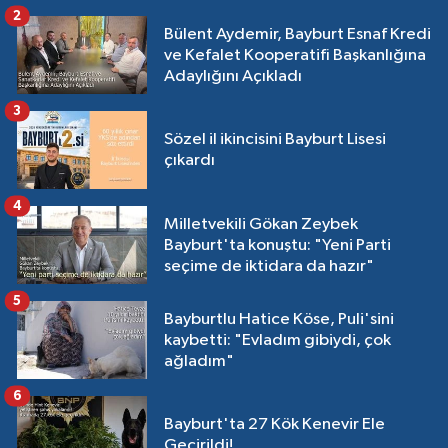
2
Bülent Aydemir, Bayburt Esnaf Kredi
ve Kefalet Kooperatifi Başkanlığına
Adaylığını Açıkladı
3
Sözel il ikincisini Bayburt Lisesi
çıkardı
4
Milletvekili Gökan Zeybek
Bayburt'ta konuştu: "Yeni Parti
seçime de iktidara da hazır"
5
Bayburtlu Hatice Köse, Puli'sini
kaybetti: "Evladım gibiydi, çok
ağladım"
6
Bayburt'ta 27 Kök Kenevir Ele
Geçirildi!