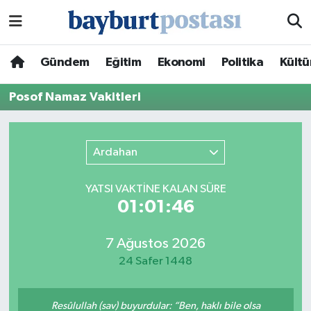
Nöbetçi Eczaneler
Gündem
Eğitim
Ekonomi
Politika
Kültü
Hava Durumu
Posof Namaz Vakitleri
Namaz Vakitleri
Ardahan
Trafik Durumu
YATSI VAKTİNE KALAN SÜRE
Süper Lig Puan Durumu ve Fikstür
01:01:46
Tüm Manşetler
7 Ağustos 2026
24 Safer 1448
Son Dakika Haberleri
Haber Arşivi
Resûlullah (sav) buyurdular: “Ben, haklı bile olsa