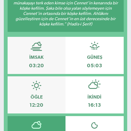
münakaşayı terk eden kimse için Cennet’in kenarında bir
köşke kefilim. Şaka bile olsa yalan söylemeyen için
Cennet’in ortasında bir köşke kefilim. Ahlâkını
güzelleştiren için de Cennet’in en üst derecesinde bir
köşke kefilim.” (Hadis-i Şerif)
İMSAK
GÜNEŞ
03:20
05:03
ÖĞLE
İKINDI
12:20
16:13