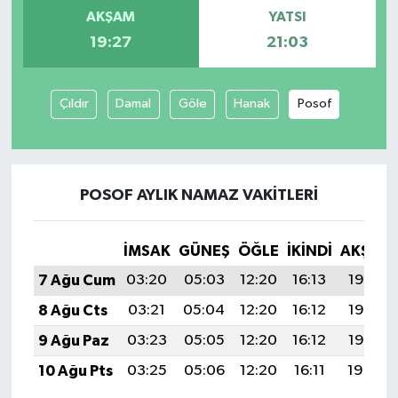
AKŞAM
YATSI
19:27
21:03
Çıldır
Damal
Göle
Hanak
Posof
POSOF AYLIK NAMAZ VAKITLERI
İMSAK
GÜNEŞ
ÖĞLE
İKINDI
AKŞAM
7 Ağu Cum
03:20
05:03
12:20
16:13
19:27
8 Ağu Cts
03:21
05:04
12:20
16:12
19:26
9 Ağu Paz
03:23
05:05
12:20
16:12
19:25
10 Ağu Pts
03:25
05:06
12:20
16:11
19:24