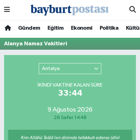
Nöbetçi Eczaneler
Gündem
Eğitim
Ekonomi
Politika
Kültü
Hava Durumu
Alanya Namaz Vakitleri
Namaz Vakitleri
Antalya
Trafik Durumu
İKINDI VAKTİNE KALAN SÜRE
Süper Lig Puan Durumu ve Fikstür
33:44
Tüm Manşetler
9 Ağustos 2026
26 Safer 1448
Son Dakika Haberleri
Haber Arşivi
Kim Allâhü Teâlâ’nın dininde tefakkuh ederse (dînî