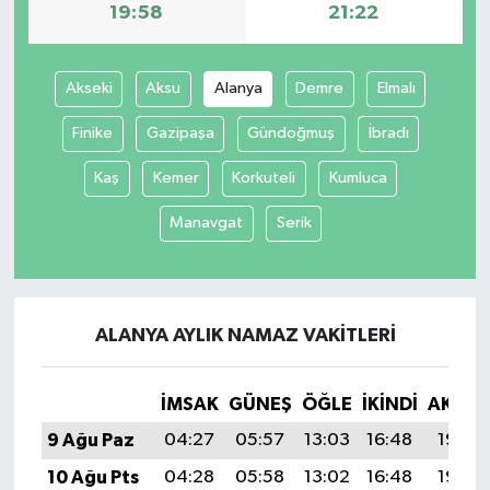
19:58
21:22
Akseki
Aksu
Alanya
Demre
Elmalı
Finike
Gazipaşa
Gündoğmuş
İbradı
Kaş
Kemer
Korkuteli
Kumluca
Manavgat
Serik
ALANYA AYLIK NAMAZ VAKITLERI
İMSAK
GÜNEŞ
ÖĞLE
İKINDI
AKŞA
9 Ağu Paz
04:27
05:57
13:03
16:48
19:58
10 Ağu Pts
04:28
05:58
13:02
16:48
19:57