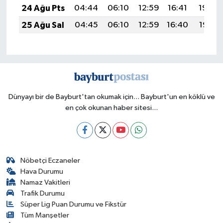
24 Ağu Pts
04:44
06:10
12:59
16:41
19:39
25 Ağu Sal
04:45
06:10
12:59
16:40
19:38
Dünyayı bir de Bayburt'tan okumak için... Bayburt'un en köklü ve
en çok okunan haber sitesi...
Nöbetçi Eczaneler
Hava Durumu
Namaz Vakitleri
Trafik Durumu
Süper Lig Puan Durumu ve Fikstür
Tüm Manşetler