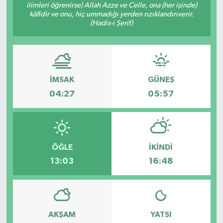
ilimleri öğrenirse) Allah Azze ve Celle, ona (her işinde)
kâfîdir ve onu, hiç ummadığı yerden rızıklandırıverir.
(Hadis-i Şerif)
İMSAK
GÜNEŞ
04:27
05:57
ÖĞLE
İKINDI
13:03
16:48
AKŞAM
YATSI