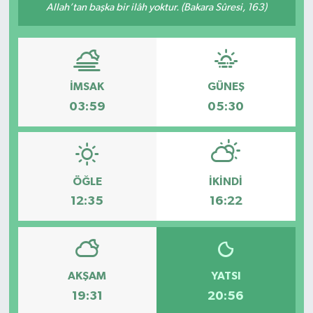
Allah’tan başka bir ilâh yoktur. (Bakara Sûresi, 163)
İMSAK
GÜNEŞ
03:59
05:30
ÖĞLE
İKINDI
12:35
16:22
AKŞAM
YATSI
19:31
20:56