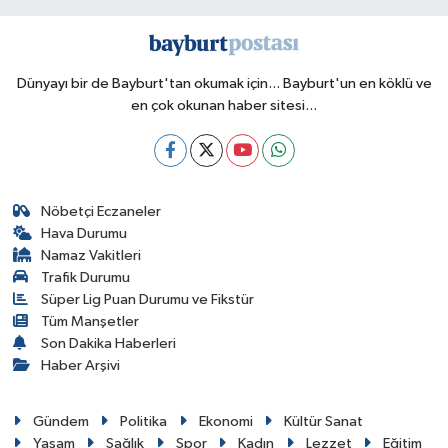
Dünyayı bir de Bayburt'tan okumak için... Bayburt'un en köklü ve
en çok okunan haber sitesi...
Nöbetçi Eczaneler
Hava Durumu
Namaz Vakitleri
Trafik Durumu
Süper Lig Puan Durumu ve Fikstür
Tüm Manşetler
Son Dakika Haberleri
Haber Arşivi
Gündem
Politika
Ekonomi
Kültür Sanat
Yaşam
Sağlık
Spor
Kadın
Lezzet
Eğitim