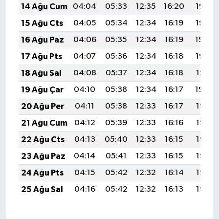
14 Ağu Cum
04:04
05:33
12:35
16:20
19:26
15 Ağu Cts
04:05
05:34
12:34
16:19
19:25
16 Ağu Paz
04:06
05:35
12:34
16:19
19:24
17 Ağu Pts
04:07
05:36
12:34
16:18
19:22
18 Ağu Sal
04:08
05:37
12:34
16:18
19:21
19 Ağu Çar
04:10
05:38
12:34
16:17
19:20
20 Ağu Per
04:11
05:38
12:33
16:17
19:18
21 Ağu Cum
04:12
05:39
12:33
16:16
19:17
22 Ağu Cts
04:13
05:40
12:33
16:15
19:16
23 Ağu Paz
04:14
05:41
12:33
16:15
19:14
24 Ağu Pts
04:15
05:42
12:32
16:14
19:13
25 Ağu Sal
04:16
05:42
12:32
16:13
19:12