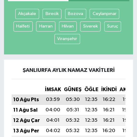
Akçakale
Birecik
Bozova
Ceylanpınar
Halfeti
Harran
Hilvan
Siverek
Suruç
Viranşehir
ŞANLIURFA AYLIK NAMAZ VAKITLERI
İMSAK
GÜNEŞ
ÖĞLE
İKINDI
AKŞA
10 Ağu Pts
03:59
05:30
12:35
16:22
19:31
11 Ağu Sal
04:00
05:31
12:35
16:21
19:30
12 Ağu Çar
04:01
05:32
12:35
16:21
19:28
13 Ağu Per
04:02
05:32
12:35
16:20
19:27