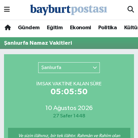
Nöbetçi Eczaneler
Gündem
Eğitim
Ekonomi
Politika
Kültü
Hava Durumu
Şanlıurfa Namaz Vakitleri
Namaz Vakitleri
Şanlıurfa
Trafik Durumu
İMSAK VAKTİNE KALAN SÜRE
Süper Lig Puan Durumu ve Fikstür
05:05:50
Tüm Manşetler
10 Ağustos 2026
27 Safer 1448
Son Dakika Haberleri
Haber Arşivi
Ve sizin ilâhınız, bir tek ilâhtır. Rahmân ve Rahîm olan