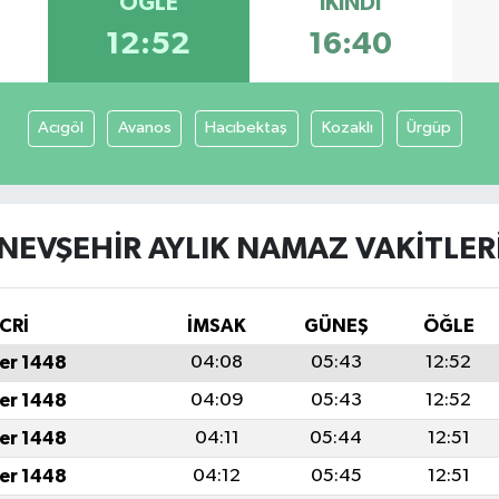
ÖĞLE
İKINDI
12:52
16:40
Acıgöl
Avanos
Hacıbektaş
Kozaklı
Ürgüp
NEVŞEHIR AYLIK NAMAZ VAKITLER
CRİ
İMSAK
GÜNEŞ
ÖĞLE
er 1448
04:08
05:43
12:52
er 1448
04:09
05:43
12:52
er 1448
04:11
05:44
12:51
er 1448
04:12
05:45
12:51