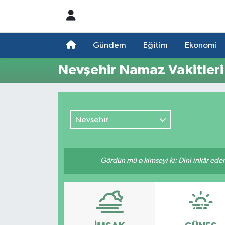
Nöbetçi Eczaneler
Gündem
Eğitim
Ekonomi
Hava Durumu
Nevşehir Namaz Vakitleri
Namaz Vakitleri
Trafik Durumu
Nevşehir
Süper Lig Puan Durumu ve Fikstür
Gördün mü o kimseyi ki: Dini inkâr eder.
Tüm Manşetler
Son Dakika Haberleri
Haber Arşivi