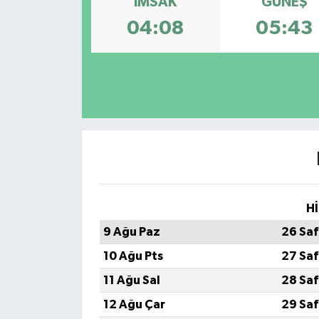
İMSAK
GÜNEŞ
04:08
05:43
Hİ
9 Ağu Paz
26 Saf
10 Ağu Pts
27 Saf
11 Ağu Sal
28 Saf
12 Ağu Çar
29 Saf