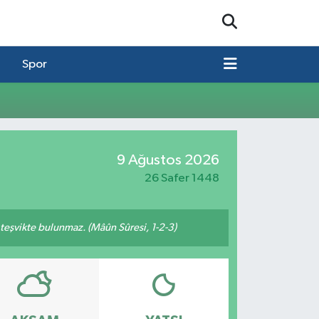
Spor
9 Ağustos 2026
26 Safer 1448
n teşvikte bulunmaz. (Mâûn Sûresi, 1-2-3)