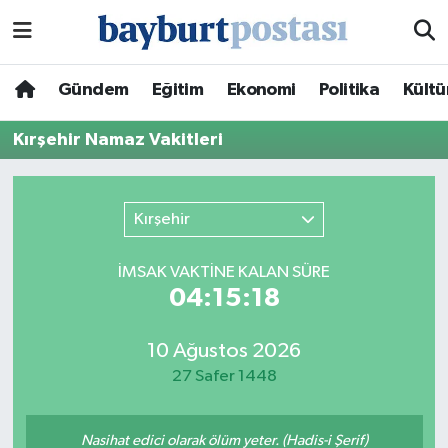
Nöbetçi Eczaneler
Gündem
Eğitim
Ekonomi
Politika
Kültü
Hava Durumu
Kırşehir Namaz Vakitleri
Namaz Vakitleri
Kırşehir
Trafik Durumu
İMSAK VAKTİNE KALAN SÜRE
Süper Lig Puan Durumu ve Fikstür
04:15:18
Tüm Manşetler
10 Ağustos 2026
27 Safer 1448
Son Dakika Haberleri
Haber Arşivi
Nasihat edici olarak ölüm yeter. (Hadis-i Şerif)