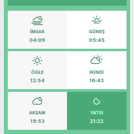
İMSAK
GÜNEŞ
04:09
05:45
ÖĞLE
İKINDI
12:54
16:43
AKŞAM
YATSI
19:53
21:22