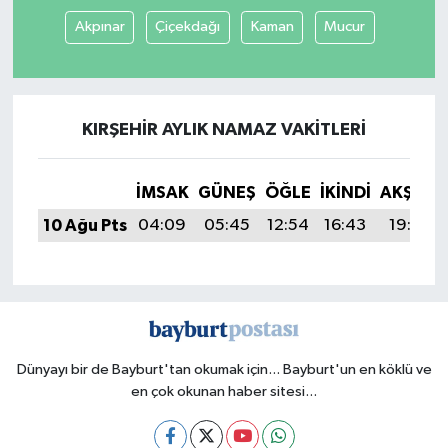
Akpınar
Çiçekdağı
Kaman
Mucur
KIRŞEHIR AYLIK NAMAZ VAKITLERI
İMSAK
GÜNEŞ
ÖĞLE
İKINDI
AKŞAM
10 Ağu Pts
04:09
05:45
12:54
16:43
19:53
Dünyayı bir de Bayburt'tan okumak için... Bayburt'un en köklü ve
en çok okunan haber sitesi...