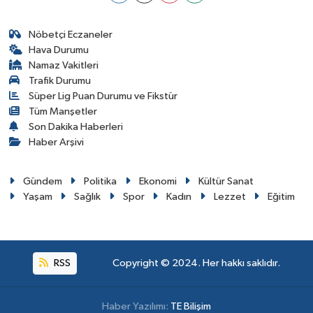
Nöbetçi Eczaneler
Hava Durumu
Namaz Vakitleri
Trafik Durumu
Süper Lig Puan Durumu ve Fikstür
Tüm Manşetler
Son Dakika Haberleri
Haber Arşivi
Gündem
Politika
Ekonomi
Kültür Sanat
Yaşam
Sağlık
Spor
Kadın
Lezzet
Eğitim
RSS
Copyright © 2024. Her hakkı saklıdır.
Haber Yazılımı:
TE Bilişim