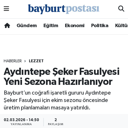
Nöbetçi Eczaneler
Gündem
Eğitim
Ekonomi
Politika
Kültü
Hava Durumu
Namaz Vakitleri
HABERLER
LEZZET
Trafik Durumu
Aydıntepe Şeker Fasulyesi
Yeni Sezona Hazırlanıyor
Süper Lig Puan Durumu ve Fikstür
Bayburt’un coğrafi işaretli gururu Aydıntepe
Tüm Manşetler
Şeker Fasulyesi için ekim sezonu öncesinde
üretim planlamaları masaya yatırıldı.
Son Dakika Haberleri
02.03.2026 - 14:50
2
Haber Arşivi
YAYINLANMA
PAYLAŞIM