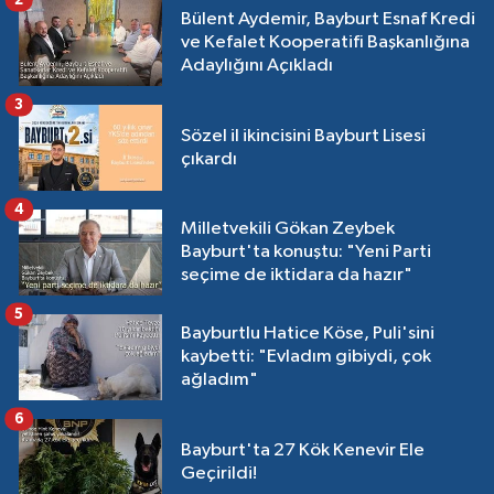
Bülent Aydemir, Bayburt Esnaf Kredi
ve Kefalet Kooperatifi Başkanlığına
Adaylığını Açıkladı
3
Sözel il ikincisini Bayburt Lisesi
çıkardı
4
Milletvekili Gökan Zeybek
Bayburt'ta konuştu: "Yeni Parti
seçime de iktidara da hazır"
5
Bayburtlu Hatice Köse, Puli'sini
kaybetti: "Evladım gibiydi, çok
ağladım"
6
Bayburt'ta 27 Kök Kenevir Ele
Geçirildi!