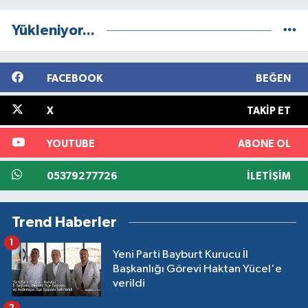
Yükleniyor...
FACEBOOK
BEĞEN
X
TAKIP ET
YOUTUBE
ABONE OL
05379277726
İLETIŞIM
Trend Haberler
1
Yeni Parti Bayburt Kurucu İl
Başkanlığı Görevi Haktan Yücel'e
verildi
2