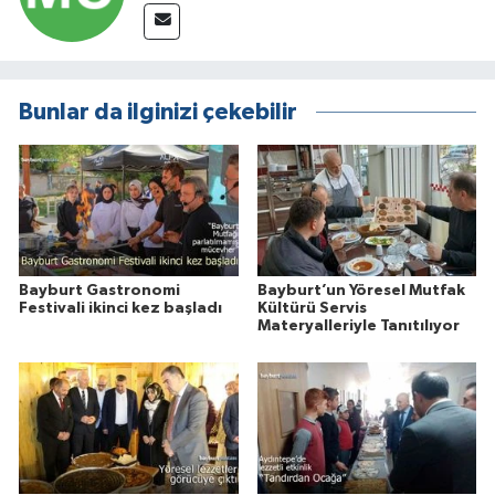
Bunlar da ilginizi çekebilir
Bayburt Gastronomi
Bayburt’un Yöresel Mutfak
Festivali ikinci kez başladı
Kültürü Servis
Materyalleriyle Tanıtılıyor