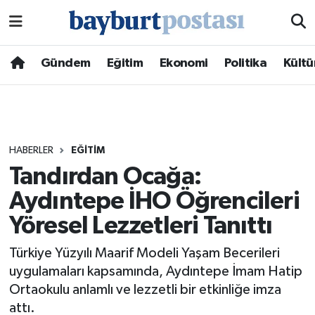
Nöbetçi Eczaneler
Gündem
Eğitim
Ekonomi
Politika
Kültü
Hava Durumu
Namaz Vakitleri
HABERLER
EĞITIM
Trafik Durumu
Tandırdan Ocağa:
Aydıntepe İHO Öğrencileri
Süper Lig Puan Durumu ve Fikstür
Yöresel Lezzetleri Tanıttı
Tüm Manşetler
Türkiye Yüzyılı Maarif Modeli Yaşam Becerileri
Son Dakika Haberleri
uygulamaları kapsamında, Aydıntepe İmam Hatip
Ortaokulu anlamlı ve lezzetli bir etkinliğe imza
Haber Arşivi
attı.