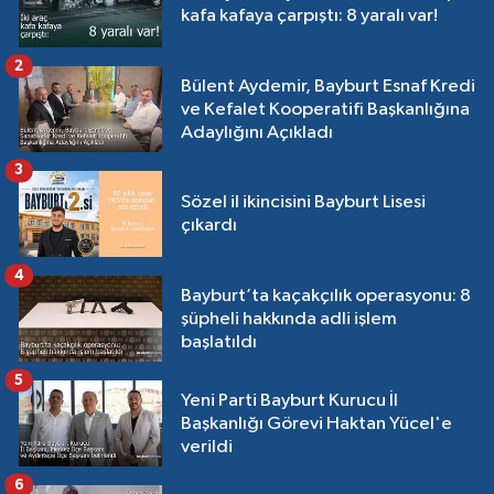
kafa kafaya çarpıştı: 8 yaralı var!
2
Bülent Aydemir, Bayburt Esnaf Kredi
ve Kefalet Kooperatifi Başkanlığına
Adaylığını Açıkladı
3
Sözel il ikincisini Bayburt Lisesi
çıkardı
4
Bayburt’ta kaçakçılık operasyonu: 8
şüpheli hakkında adli işlem
başlatıldı
5
Yeni Parti Bayburt Kurucu İl
Başkanlığı Görevi Haktan Yücel'e
verildi
6