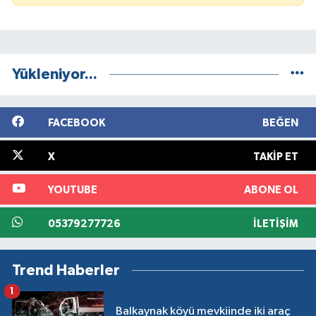
Yükleniyor...
FACEBOOK
BEĞEN
X
TAKIP ET
YOUTUBE
ABONE OL
05379277726
İLETIŞIM
Trend Haberler
1
Balkaynak köyü mevkiinde iki araç