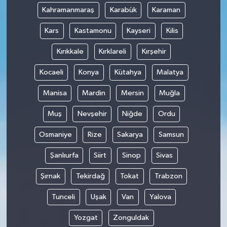
Kahramanmaraş
Karabük
Karaman
Kars
Kastamonu
Kayseri
Kilis
Kırıkkale
Kırklareli
Kırşehir
Kocaeli
Konya
Kütahya
Malatya
Manisa
Mardin
Mersin
Muğla
Muş
Nevşehir
Niğde
Ordu
Osmaniye
Rize
Sakarya
Samsun
Şanlıurfa
Siirt
Sinop
Sivas
Şırnak
Tekirdağ
Tokat
Trabzon
Tunceli
Uşak
Van
Yalova
Yozgat
Zonguldak