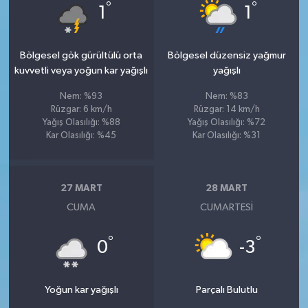
°
°
1
1
Bölgesel gök gürültülü orta
Bölgesel düzensiz yağmur
kuvvetli veya yoğun kar yağışlı
yağışlı
Nem: %93
Nem: %83
Rüzgar: 6 km/h
Rüzgar: 14 km/h
Yağış Olasılığı: %88
Yağış Olasılığı: %72
Kar Olasılığı: %45
Kar Olasılığı: %31
27 MART
28 MART
CUMA
CUMARTESI
°
°
0
-3
Yoğun kar yağışlı
Parçalı Bulutlu