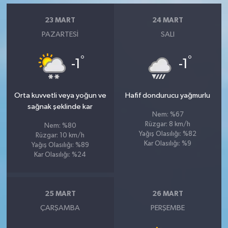
23 MART
24 MART
PAZARTESI
SALI
°
°
-1
-1
Orta kuvvetli veya yoğun ve
Hafif dondurucu yağmurlu
sağnak şeklinde kar
Nem: %67
Rüzgar: 8 km/h
Nem: %80
Yağış Olasılığı: %82
Rüzgar: 10 km/h
Kar Olasılığı: %9
Yağış Olasılığı: %89
Kar Olasılığı: %24
25 MART
26 MART
ÇARŞAMBA
PERŞEMBE