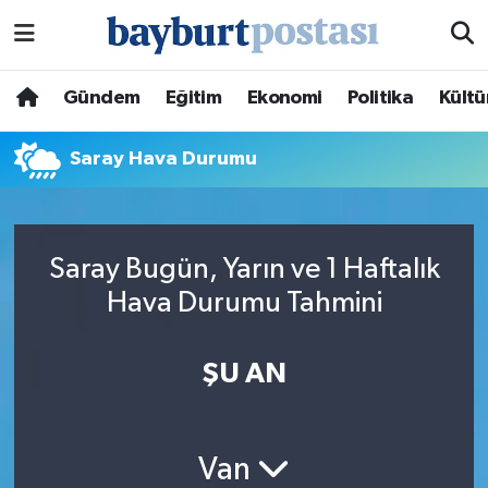
Nöbetçi Eczaneler
Gündem
Eğitim
Ekonomi
Politika
Kültü
Hava Durumu
Saray Hava Durumu
Namaz Vakitleri
Trafik Durumu
Saray Bugün, Yarın ve 1 Haftalık
Hava Durumu Tahmini
Süper Lig Puan Durumu ve Fikstür
Tüm Manşetler
ŞU AN
Son Dakika Haberleri
Van
Haber Arşivi