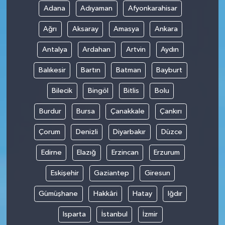
Adana
Adıyaman
Afyonkarahisar
Ağrı
Aksaray
Amasya
Ankara
Antalya
Ardahan
Artvin
Aydın
Balıkesir
Bartın
Batman
Bayburt
Bilecik
Bingöl
Bitlis
Bolu
Burdur
Bursa
Çanakkale
Çankırı
Çorum
Denizli
Diyarbakır
Düzce
Edirne
Elazığ
Erzincan
Erzurum
Eskişehir
Gaziantep
Giresun
Gümüşhane
Hakkâri
Hatay
Iğdır
Isparta
İstanbul
İzmir