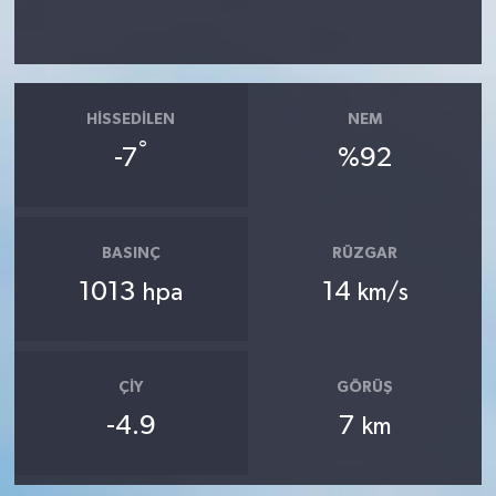
HISSEDILEN
NEM
°
-7
%92
BASINÇ
RÜZGAR
1013
14
hpa
km/s
ÇIY
GÖRÜŞ
-4.9
7
km