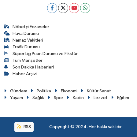
Nöbetçi Eczaneler
Hava Durumu
Namaz Vakitleri
Trafik Durumu
Süper Lig Puan Durumu ve Fikstür
Tüm Manşetler
Son Dakika Haberleri
Haber Arşivi
Gündem
Politika
Ekonomi
Kültür Sanat
Yaşam
Sağlık
Spor
Kadın
Lezzet
Eğitim
RSS
Copyright © 2024. Her hakkı saklıdır.