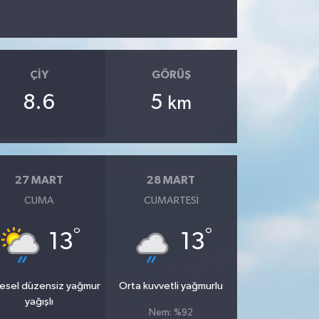
ÇIY
GÖRÜŞ
8.6
5
km
27 MART
28 MART
CUMA
CUMARTESI
°
°
13
13
esel düzensiz yağmur
Orta kuvvetli yağmurlu
yağışlı
Nem: %92