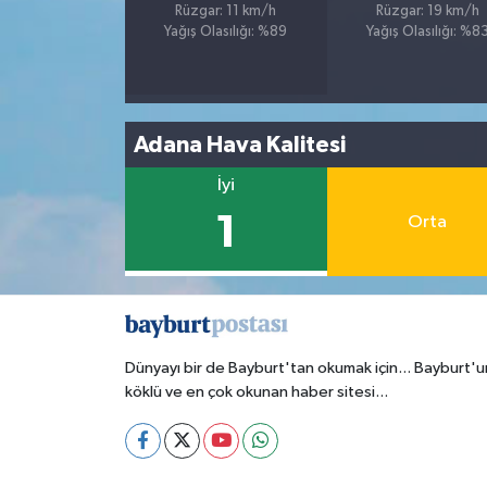
Rüzgar: 11 km/h
Rüzgar: 19 km/h
Yağış Olasılığı: %89
Yağış Olasılığı: %8
Adana Hava Kalitesi
İyi
1
Orta
Dünyayı bir de Bayburt'tan okumak için... Bayburt'u
köklü ve en çok okunan haber sitesi...