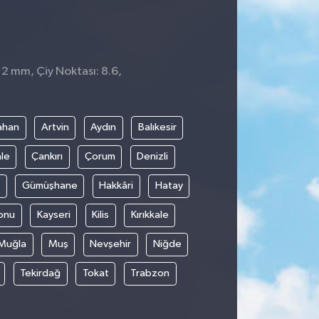
 2 mm, Çiy Noktası: 8.6,
ahan
Artvin
Aydın
Balıkesir
le
Çankırı
Çorum
Denizli
Gümüşhane
Hakkâri
Hatay
onu
Kayseri
Kilis
Kırıkkale
Muğla
Muş
Nevşehir
Niğde
Tekirdağ
Tokat
Trabzon