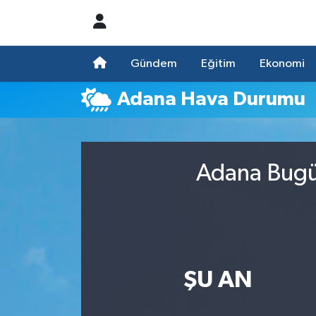
Nöbetçi Eczaneler
Gündem
Eğitim
Ekonomi
Hava Durumu
Adana Hava Durumu
Namaz Vakitleri
Trafik Durumu
Adana Bugün
Süper Lig Puan Durumu ve Fikstür
Tüm Manşetler
Son Dakika Haberleri
ŞU AN
Haber Arşivi