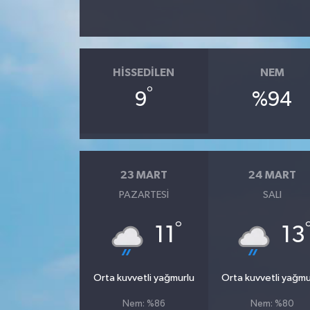
HISSEDILEN
NEM
°
9
%94
23 MART
24 MART
PAZARTESI
SALI
°
11
13
Orta kuvvetli yağmurlu
Orta kuvvetli yağmu
Nem: %86
Nem: %80