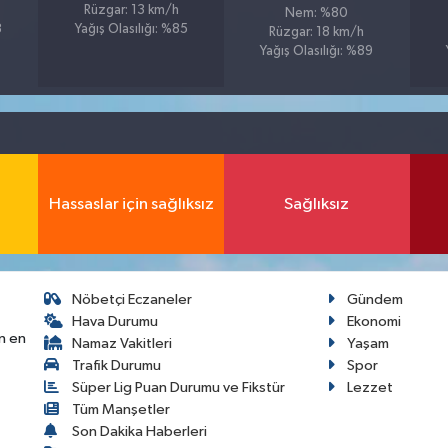
Rüzgar: 13 km/h
Nem: %80
3
Yağış Olasılığı: %85
Rüzgar: 18 km/h
Yağış Olasılığı: %89
Hassaslar için sağlıksız
Sağlıksız
Nöbetçi Eczaneler
Gündem
Hava Durumu
Ekonomi
n en
Namaz Vakitleri
Yaşam
Trafik Durumu
Spor
Süper Lig Puan Durumu ve Fikstür
Lezzet
Tüm Manşetler
Son Dakika Haberleri