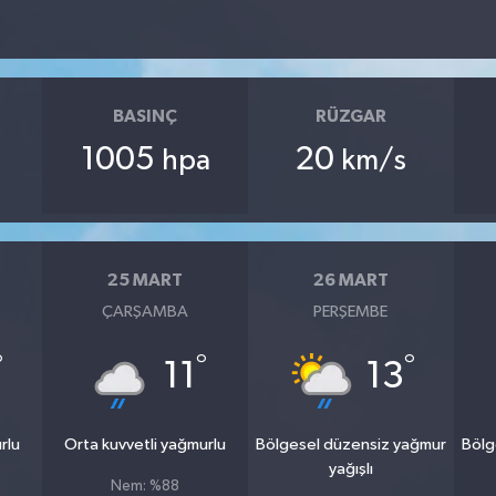
BASINÇ
RÜZGAR
1005
20
hpa
km/s
25 MART
26 MART
ÇARŞAMBA
PERŞEMBE
°
°
°
11
13
rlu
Orta kuvvetli yağmurlu
Bölgesel düzensiz yağmur
Bölg
yağışlı
Nem: %88