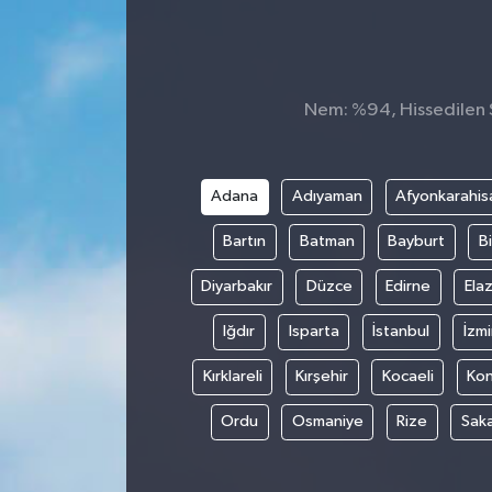
Nem: %94, Hissedilen S
Adana
Adıyaman
Afyonkarahis
Bartın
Batman
Bayburt
Bi
Diyarbakır
Düzce
Edirne
Elaz
Iğdır
Isparta
İstanbul
İzmi
Kırklareli
Kırşehir
Kocaeli
Ko
Ordu
Osmaniye
Rize
Sak