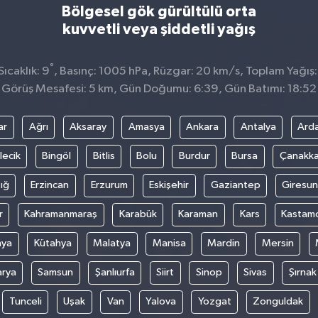
Bölgesel gök gürültülü orta
kuvvetli veya şiddetli yağış
°
ıcaklık: 9
, Basınç: 1005 hPa, Rüzgar: 20 km/s, Toplam Yağış:
Görüş Mesafesi: 5 km, Gün Doğumu: 6:39, Gün Batımı: 18:52
ar
Ağrı
Aksaray
Amasya
Ankara
Antalya
Ard
lecik
Bingöl
Bitlis
Bolu
Burdur
Bursa
Çanakka
ığ
Erzincan
Erzurum
Eskişehir
Gaziantep
Giresun
r
Kahramanmaraş
Karabük
Karaman
Kars
Kastam
nya
Kütahya
Malatya
Manisa
Mardin
Mersin
arya
Samsun
Şanlıurfa
Siirt
Sinop
Sivas
Şırnak
Tunceli
Uşak
Van
Yalova
Yozgat
Zonguldak