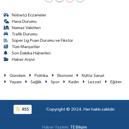
Nöbetçi Eczaneler
Hava Durumu
Namaz Vakitleri
Trafik Durumu
Süper Lig Puan Durumu ve Fikstür
Tüm Manşetler
Son Dakika Haberleri
Haber Arşivi
Gündem
Politika
Ekonomi
Kültür Sanat
Yaşam
Sağlık
Spor
Kadın
Lezzet
Eğitim
RSS
Copyright © 2024. Her hakkı saklıdır.
Haber Yazılımı:
TE Bilişim