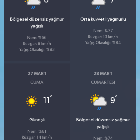
8
7
Bölgesel düzensiz yağmur
Orta kuvvetli yağmurlu
yağışlı
Nem: %77
Rüzgar: 13 km/h
Nem: %66
Yağış Olasılığı: %84
Rüzgar: 8 km/h
Yağış Olasılığı: %83
27 MART
28 MART
CUMA
CUMARTESI
°
°
11
9
Güneşli
Bölgesel düzensiz yağmur
yağışlı
Nem: %61
Rüzgar: 14 km/h
Nem: %74