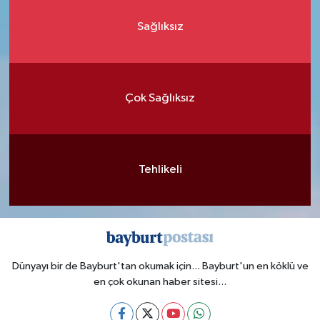
Sağlıksız
Çok Sağlıksız
Tehlikeli
Dünyayı bir de Bayburt'tan okumak için... Bayburt'un en köklü ve
en çok okunan haber sitesi...