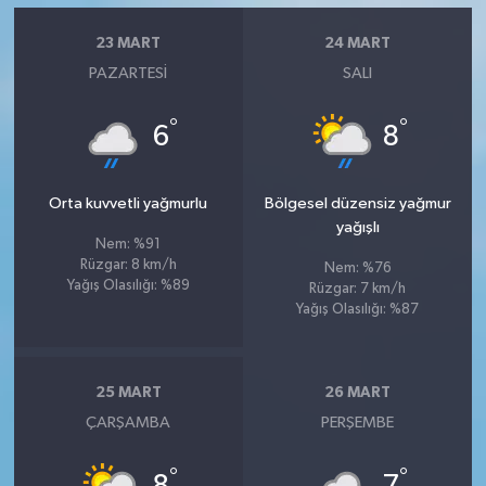
23 MART
24 MART
PAZARTESI
SALI
°
°
6
8
Orta kuvvetli yağmurlu
Bölgesel düzensiz yağmur
yağışlı
Nem: %91
Rüzgar: 8 km/h
Nem: %76
Yağış Olasılığı: %89
Rüzgar: 7 km/h
Yağış Olasılığı: %87
25 MART
26 MART
ÇARŞAMBA
PERŞEMBE
°
°