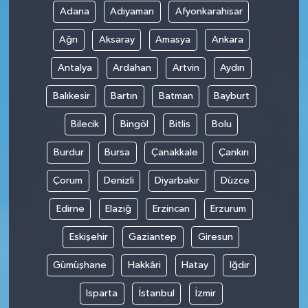
Adana
Adıyaman
Afyonkarahisar
Ağrı
Aksaray
Amasya
Ankara
Antalya
Ardahan
Artvin
Aydın
Balıkesir
Bartın
Batman
Bayburt
Bilecik
Bingöl
Bitlis
Bolu
Burdur
Bursa
Çanakkale
Çankırı
Çorum
Denizli
Diyarbakır
Düzce
Edirne
Elazığ
Erzincan
Erzurum
Eskişehir
Gaziantep
Giresun
Gümüşhane
Hakkâri
Hatay
Iğdır
Isparta
İstanbul
İzmir