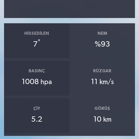
HISSEDILEN
NEM
°
7
%93
BASINÇ
RÜZGAR
1008
11
hpa
km/s
ÇIY
GÖRÜŞ
5.2
10
km