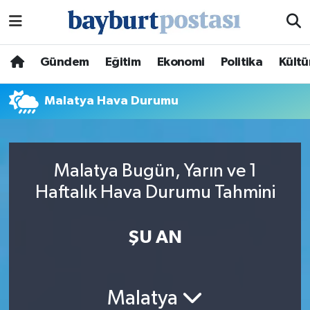
Nöbetçi Eczaneler
Gündem
Eğitim
Ekonomi
Politika
Kültü
Hava Durumu
Malatya Hava Durumu
Namaz Vakitleri
Trafik Durumu
Malatya Bugün, Yarın ve 1
Haftalık Hava Durumu Tahmini
Süper Lig Puan Durumu ve Fikstür
Tüm Manşetler
ŞU AN
Son Dakika Haberleri
Malatya
Haber Arşivi