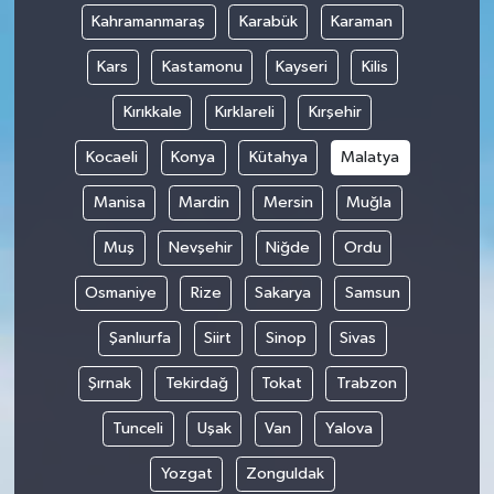
Kahramanmaraş
Karabük
Karaman
Kars
Kastamonu
Kayseri
Kilis
Kırıkkale
Kırklareli
Kırşehir
Kocaeli
Konya
Kütahya
Malatya
Manisa
Mardin
Mersin
Muğla
Muş
Nevşehir
Niğde
Ordu
Osmaniye
Rize
Sakarya
Samsun
Şanlıurfa
Siirt
Sinop
Sivas
Şırnak
Tekirdağ
Tokat
Trabzon
Tunceli
Uşak
Van
Yalova
Yozgat
Zonguldak