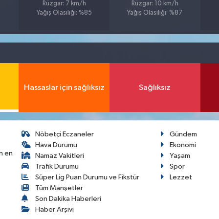
Rüzgar: 7 km/h
Rüzgar: 10 km/h
Yağış Olasılığı: %85
Yağış Olasılığı: %87
Hassaslar için sağlıksız
Sağlıksız
Nöbetçi Eczaneler
Gündem
Hava Durumu
Ekonomi
n en
Namaz Vakitleri
Yaşam
Trafik Durumu
Spor
Süper Lig Puan Durumu ve Fikstür
Lezzet
Tüm Manşetler
Son Dakika Haberleri
Haber Arşivi