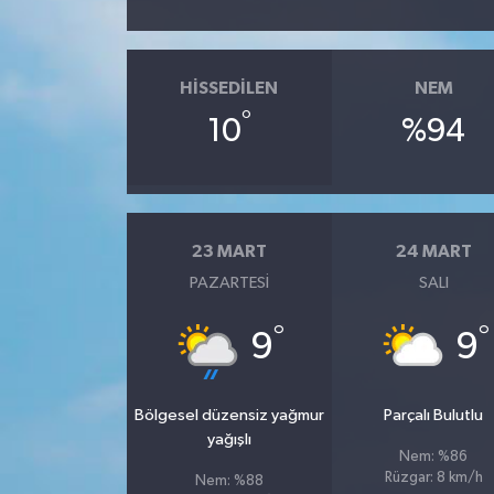
HISSEDILEN
NEM
°
10
%94
23 MART
24 MART
PAZARTESI
SALI
°
°
9
9
Bölgesel düzensiz yağmur
Parçalı Bulutlu
yağışlı
Nem: %86
Rüzgar: 8 km/h
Nem: %88