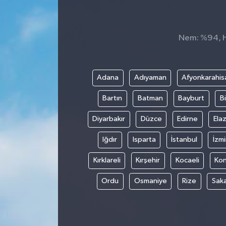
Nem: %94, Hi
Adana
Adıyaman
Afyonkarahis
Bartın
Batman
Bayburt
Bi
Diyarbakır
Düzce
Edirne
Elaz
Iğdır
Isparta
İstanbul
İzmi
Kırklareli
Kırşehir
Kocaeli
Ko
Ordu
Osmaniye
Rize
Sak