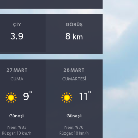
ÇIY
GÖRÜŞ
3.9
8
km
27 MART
28 MART
CUMA
CUMARTESI
°
°
9
11
Güneşli
Güneşli
Nem: %83
Nem: %76
Rüzgar: 13 km/h
Rüzgar: 18 km/h