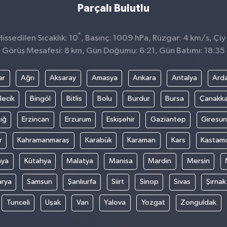
Parçalı Bulutlu
°
ssedilen Sıcaklık: 10
, Basınç: 1009 hPa, Rüzgar: 4 km/s, Çiy
Görüş Mesafesi: 8 km, Gün Doğumu: 6:21, Gün Batımı: 18:35
ar
Ağrı
Aksaray
Amasya
Ankara
Antalya
Ard
lecik
Bingöl
Bitlis
Bolu
Burdur
Bursa
Çanakka
ığ
Erzincan
Erzurum
Eskişehir
Gaziantep
Giresun
r
Kahramanmaraş
Karabük
Karaman
Kars
Kastam
nya
Kütahya
Malatya
Manisa
Mardin
Mersin
arya
Samsun
Şanlıurfa
Siirt
Sinop
Sivas
Şırnak
Tunceli
Uşak
Van
Yalova
Yozgat
Zonguldak