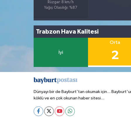
Rüzgar: 8 km/h
Yağış Olasılığı: %87
Trabzon Hava Kalitesi
Orta
2
İyi
Dünyayı bir de Bayburt'tan okumak için... Bayburt'u
köklü ve en çok okunan haber sitesi...