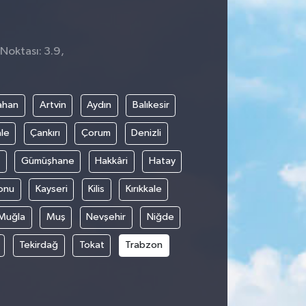
 Noktası: 3.9,
ahan
Artvin
Aydın
Balıkesir
le
Çankırı
Çorum
Denizli
Gümüşhane
Hakkâri
Hatay
onu
Kayseri
Kilis
Kırıkkale
Muğla
Muş
Nevşehir
Niğde
Tekirdağ
Tokat
Trabzon