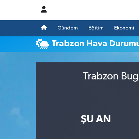
Nöbetçi Eczaneler
Gündem
Eğitim
Ekonomi
Hava Durumu
Trabzon Hava Durum
Namaz Vakitleri
Trafik Durumu
Trabzon Bugü
Süper Lig Puan Durumu ve Fikstür
Tüm Manşetler
ŞU AN
Son Dakika Haberleri
Haber Arşivi