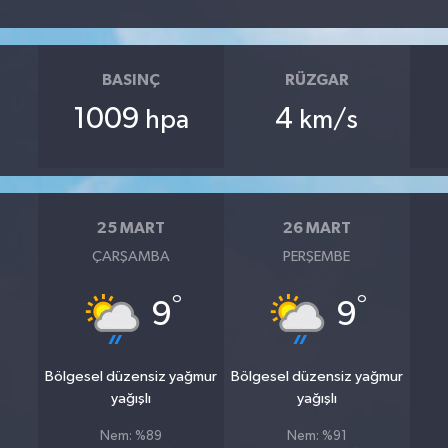
BASINÇ
RÜZGAR
1009
4
hpa
km/s
25 MART
26 MART
ÇARŞAMBA
PERŞEMBE
°
°
9
9
Bölgesel düzensiz yağmur
Bölgesel düzensiz yağmur
yağışlı
yağışlı
Nem: %89
Nem: %91