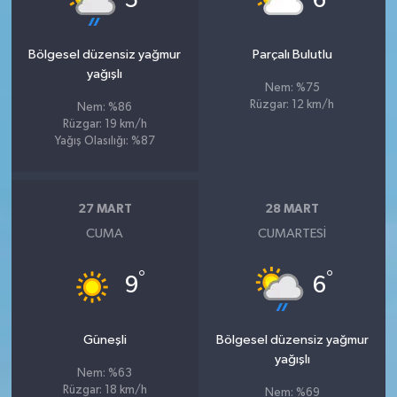
5
6
Bölgesel düzensiz yağmur
Parçalı Bulutlu
yağışlı
Nem: %75
Rüzgar: 12 km/h
Nem: %86
Rüzgar: 19 km/h
Yağış Olasılığı: %87
27 MART
28 MART
CUMA
CUMARTESI
°
°
9
6
Güneşli
Bölgesel düzensiz yağmur
yağışlı
Nem: %63
Rüzgar: 18 km/h
Nem: %69