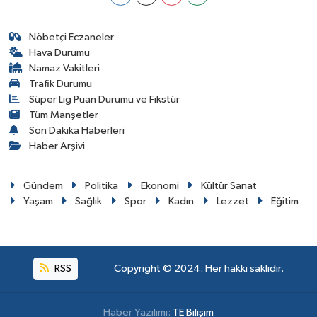
Nöbetçi Eczaneler
Hava Durumu
Namaz Vakitleri
Trafik Durumu
Süper Lig Puan Durumu ve Fikstür
Tüm Manşetler
Son Dakika Haberleri
Haber Arşivi
Gündem
Politika
Ekonomi
Kültür Sanat
Yaşam
Sağlık
Spor
Kadın
Lezzet
Eğitim
RSS
Copyright © 2024. Her hakkı saklıdır.
Haber Yazılımı:
TE Bilişim