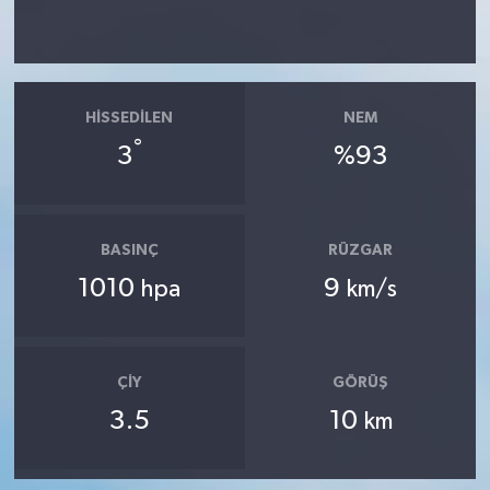
HISSEDILEN
NEM
°
3
%93
BASINÇ
RÜZGAR
1010
9
hpa
km/s
ÇIY
GÖRÜŞ
3.5
10
km