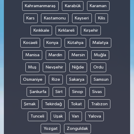
Kahramanmaraş
Karabük
Karaman
Kars
Kastamonu
Kayseri
Kilis
Kırıkkale
Kırklareli
Kırşehir
Kocaeli
Konya
Kütahya
Malatya
Manisa
Mardin
Mersin
Muğla
Muş
Nevşehir
Niğde
Ordu
Osmaniye
Rize
Sakarya
Samsun
Şanlıurfa
Siirt
Sinop
Sivas
Şırnak
Tekirdağ
Tokat
Trabzon
Tunceli
Uşak
Van
Yalova
Yozgat
Zonguldak