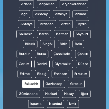
Adana
Adıyaman
Afyonkarahisar
Ağrı
Aksaray
Amasya
Ankara
Antalya
Ardahan
Artvin
Aydın
Balıkesir
Bartın
Batman
Bayburt
Bilecik
Bingöl
Bitlis
Bolu
Burdur
Bursa
Çanakkale
Çankırı
Çorum
Denizli
Diyarbakır
Düzce
Edirne
Elazığ
Erzincan
Erzurum
Eskişehir
Gaziantep
Giresun
Gümüşhane
Hakkâri
Hatay
Iğdır
Isparta
İstanbul
İzmir