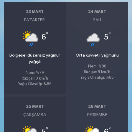
23 MART
24 MART
PAZARTESI
SALI
°
°
6
5
Bölgesel düzensiz yağmur
Orta kuvvetli yağmurlu
yağışlı
Nem: %88
Rüzgar: 9 km/h
Nem: %79
Yağış Olasılığı: %86
Rüzgar: 9 km/h
Yağış Olasılığı: %86
25 MART
26 MART
ÇARŞAMBA
PERŞEMBE
°
°