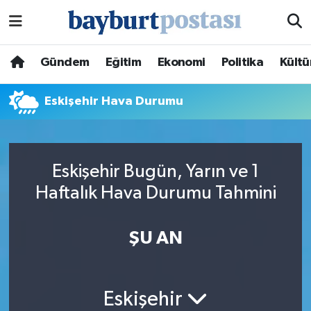
Nöbetçi Eczaneler
Gündem
Eğitim
Ekonomi
Politika
Kültü
Hava Durumu
Eskişehir Hava Durumu
Namaz Vakitleri
Trafik Durumu
Eskişehir Bugün, Yarın ve 1
Haftalık Hava Durumu Tahmini
Süper Lig Puan Durumu ve Fikstür
Tüm Manşetler
ŞU AN
Son Dakika Haberleri
Eskişehir
Haber Arşivi