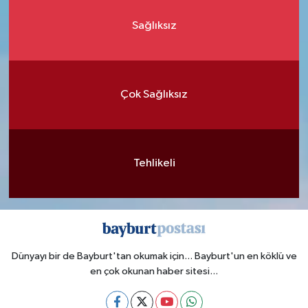
Sağlıksız
Çok Sağlıksız
Tehlikeli
Dünyayı bir de Bayburt'tan okumak için... Bayburt'un en köklü ve
en çok okunan haber sitesi...