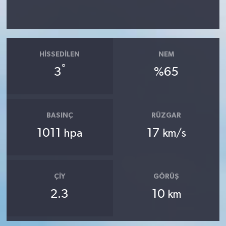
HISSEDILEN
NEM
°
3
%65
BASINÇ
RÜZGAR
1011
17
hpa
km/s
ÇIY
GÖRÜŞ
2.3
10
km