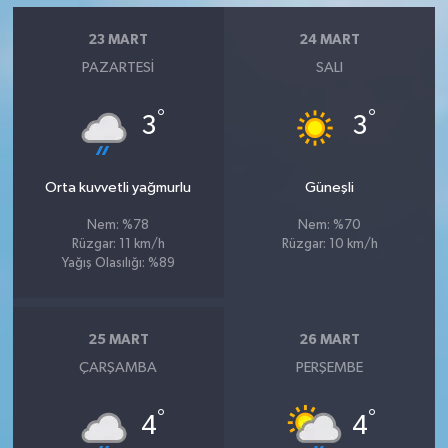
23 MART
24 MART
PAZARTESI
SALI
°
°
3
3
Orta kuvvetli yağmurlu
Güneşli
Nem: %78
Nem: %70
Rüzgar: 11 km/h
Rüzgar: 10 km/h
Yağış Olasılığı: %89
25 MART
26 MART
ÇARŞAMBA
PERŞEMBE
°
°
4
4