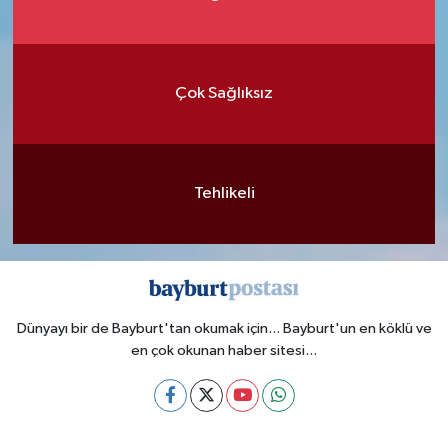
Çok Sağlıksız
Tehlikeli
Dünyayı bir de Bayburt'tan okumak için... Bayburt'un en köklü ve
en çok okunan haber sitesi...