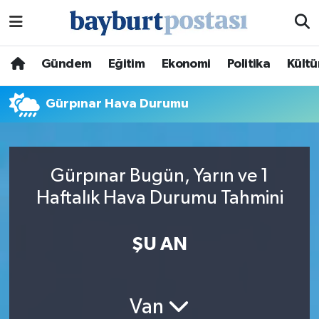
Nöbetçi Eczaneler
Gündem
Eğitim
Ekonomi
Politika
Kültü
Hava Durumu
Gürpınar Hava Durumu
Namaz Vakitleri
Trafik Durumu
Gürpınar Bugün, Yarın ve 1
Haftalık Hava Durumu Tahmini
Süper Lig Puan Durumu ve Fikstür
Tüm Manşetler
ŞU AN
Son Dakika Haberleri
Van
Haber Arşivi