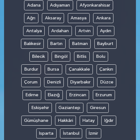
Adana
Adıyaman
Afyonkarahisar
Ağrı
Aksaray
Amasya
Ankara
Antalya
Ardahan
Artvin
Aydın
Balıkesir
Bartın
Batman
Bayburt
Bilecik
Bingöl
Bitlis
Bolu
Burdur
Bursa
Çanakkale
Çankırı
Çorum
Denizli
Diyarbakır
Düzce
Edirne
Elazığ
Erzincan
Erzurum
Eskişehir
Gaziantep
Giresun
Gümüşhane
Hakkâri
Hatay
Iğdır
Isparta
İstanbul
İzmir