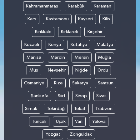
Kahramanmaraş
Karabük
Karaman
Kars
Kastamonu
Kayseri
Kilis
Kırıkkale
Kırklareli
Kırşehir
Kocaeli
Konya
Kütahya
Malatya
Manisa
Mardin
Mersin
Muğla
Muş
Nevşehir
Niğde
Ordu
Osmaniye
Rize
Sakarya
Samsun
Şanlıurfa
Siirt
Sinop
Sivas
Şırnak
Tekirdağ
Tokat
Trabzon
Tunceli
Uşak
Van
Yalova
Yozgat
Zonguldak