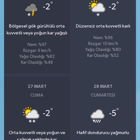
°
°
-2
-2
Bölgesel gök gürültülü orta
Düzensiz orta kuvvetli karlı
kuvvetli veya yoğun kar yağışlı
Nem: %96
Rüzgar: 10 km/h
Nem: %97
Yağış Olasılığı: %80
Rüzgar: 6 km/h
Kar Olasılığı: %52
Yağış Olasılığı: %82
Kar Olasılığı: %48
27 MART
28 MART
CUMA
CUMARTESI
°
°
-2
-5
Orta kuvvetli veya yoğun ve
Hafif dondurucu yağmurlu
sağnak şeklinde kar