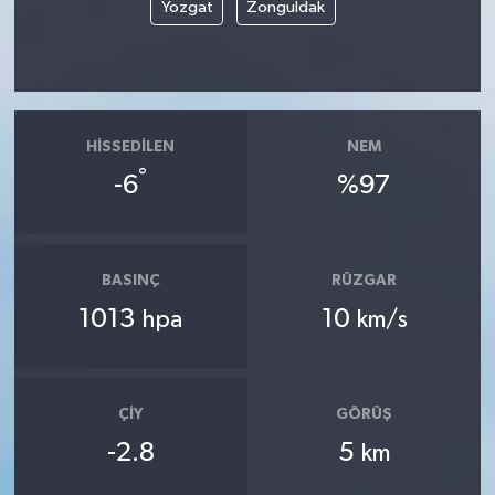
Yozgat
Zonguldak
HISSEDILEN
NEM
°
-6
%97
BASINÇ
RÜZGAR
1013
10
hpa
km/s
ÇIY
GÖRÜŞ
-2.8
5
km