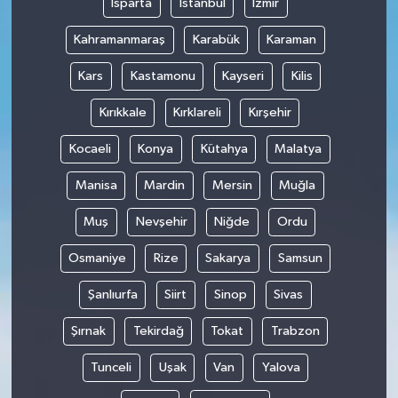
Isparta
İstanbul
İzmir
Kahramanmaraş
Karabük
Karaman
Kars
Kastamonu
Kayseri
Kilis
Kırıkkale
Kırklareli
Kırşehir
Kocaeli
Konya
Kütahya
Malatya
Manisa
Mardin
Mersin
Muğla
Muş
Nevşehir
Niğde
Ordu
Osmaniye
Rize
Sakarya
Samsun
Şanlıurfa
Siirt
Sinop
Sivas
Şırnak
Tekirdağ
Tokat
Trabzon
Tunceli
Uşak
Van
Yalova