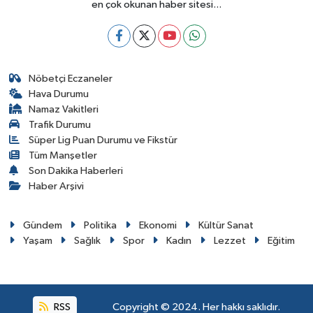
en çok okunan haber sitesi...
Nöbetçi Eczaneler
Hava Durumu
Namaz Vakitleri
Trafik Durumu
Süper Lig Puan Durumu ve Fikstür
Tüm Manşetler
Son Dakika Haberleri
Haber Arşivi
Gündem
Politika
Ekonomi
Kültür Sanat
Yaşam
Sağlık
Spor
Kadın
Lezzet
Eğitim
RSS
Copyright © 2024. Her hakkı saklıdır.