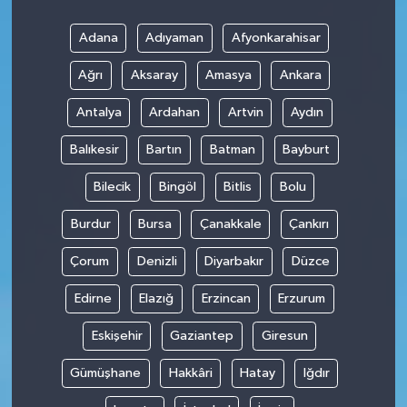
Adana
Adıyaman
Afyonkarahisar
Ağrı
Aksaray
Amasya
Ankara
Antalya
Ardahan
Artvin
Aydın
Balıkesir
Bartın
Batman
Bayburt
Bilecik
Bingöl
Bitlis
Bolu
Burdur
Bursa
Çanakkale
Çankırı
Çorum
Denizli
Diyarbakır
Düzce
Edirne
Elazığ
Erzincan
Erzurum
Eskişehir
Gaziantep
Giresun
Gümüşhane
Hakkâri
Hatay
Iğdır