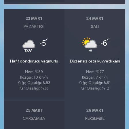
23 MART
24 MART
PAZARTESI
SALI
°
°
-5
-6
Hafif dondurucu yağmurlu
Düzensiz orta kuvvetli karlı
Nem: %89
Nem: %77
Rüzgar: 10 km/h
Rüzgar: 7 km/h
Yağış Olasılığı: %63
Yağış Olasılığı: %81
Kar Olasılığı: %36
Kar Olasılığı: %12
25 MART
26 MART
ÇARŞAMBA
PERŞEMBE