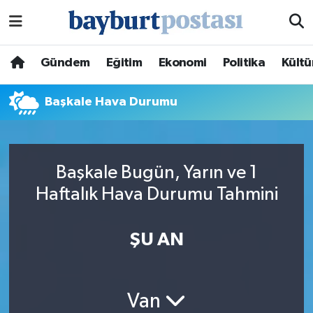
Nöbetçi Eczaneler
Gündem
Eğitim
Ekonomi
Politika
Kültü
Hava Durumu
Başkale Hava Durumu
Namaz Vakitleri
Trafik Durumu
Başkale Bugün, Yarın ve 1
Haftalık Hava Durumu Tahmini
Süper Lig Puan Durumu ve Fikstür
Tüm Manşetler
ŞU AN
Son Dakika Haberleri
Van
Haber Arşivi