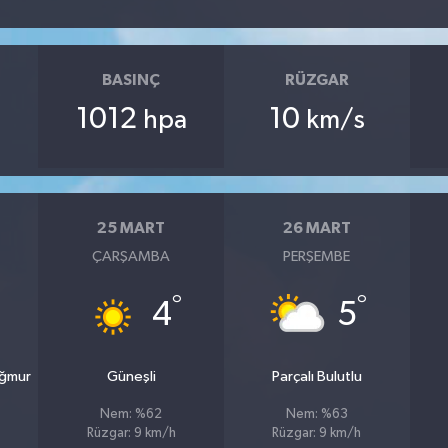
BASINÇ
RÜZGAR
1012
10
hpa
km/s
25 MART
26 MART
ÇARŞAMBA
PERŞEMBE
°
°
4
5
ağmur
Güneşli
Parçalı Bulutlu
Nem: %62
Nem: %63
Rüzgar: 9 km/h
Rüzgar: 9 km/h