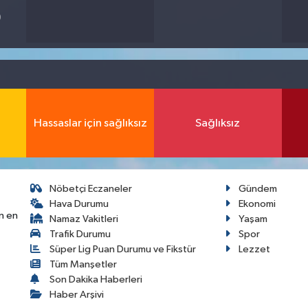
9
Hassaslar için sağlıksız
Sağlıksız
Nöbetçi Eczaneler
Gündem
Hava Durumu
Ekonomi
n en
Namaz Vakitleri
Yaşam
Trafik Durumu
Spor
Süper Lig Puan Durumu ve Fikstür
Lezzet
Tüm Manşetler
Son Dakika Haberleri
Haber Arşivi