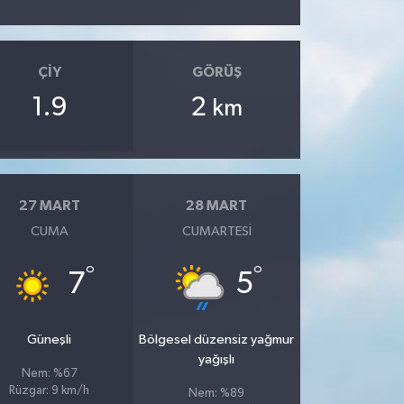
ÇIY
GÖRÜŞ
1.9
2
km
27 MART
28 MART
CUMA
CUMARTESI
°
°
7
5
Güneşli
Bölgesel düzensiz yağmur
yağışlı
Nem: %67
Rüzgar: 9 km/h
Nem: %89