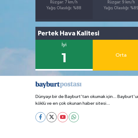
Rüzgar: 7 km/h
Rüzgar: 9 km/h
Yağış Olasılığı: %88
Yağış Olasılığı: %8
Pertek Hava Kalitesi
İyi
1
Orta
Dünyayı bir de Bayburt'tan okumak için... Bayburt'u
köklü ve en çok okunan haber sitesi...