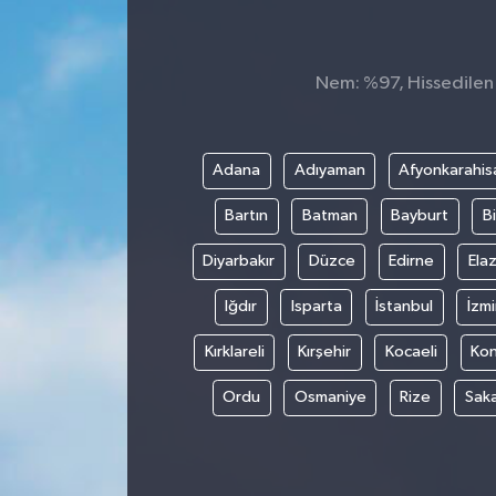
Nem: %97, Hissedilen S
Adana
Adıyaman
Afyonkarahis
Bartın
Batman
Bayburt
Bi
Diyarbakır
Düzce
Edirne
Elaz
Iğdır
Isparta
İstanbul
İzmi
Kırklareli
Kırşehir
Kocaeli
Ko
Ordu
Osmaniye
Rize
Sak