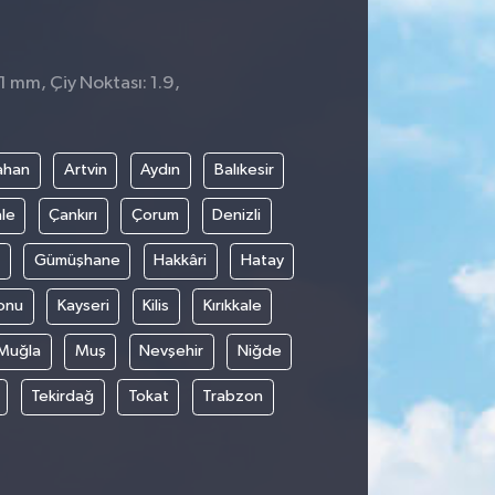
 1 mm, Çiy Noktası: 1.9,
ahan
Artvin
Aydın
Balıkesir
le
Çankırı
Çorum
Denizli
Gümüşhane
Hakkâri
Hatay
onu
Kayseri
Kilis
Kırıkkale
Muğla
Muş
Nevşehir
Niğde
Tekirdağ
Tokat
Trabzon