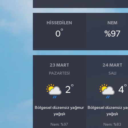
HISSEDILEN
NEM
°
0
%97
23 MART
24 MART
PAZARTESI
SALI
°
°
2
4
Bölgesel düzensiz yağmur
Bölgesel düzensiz y
yağışlı
yağışlı
Nem: %97
Nem: %83