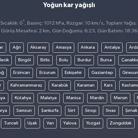
Yoğun kar yağışlı
°
ıcaklık: 0
, Basınç: 1012 hPa, Rüzgar: 10 km/s, Toplam Yağış:
Görüş Mesafesi: 2 km, Gün Doğumu: 6:23, Gün Batımı: 18:36
ar
Ağrı
Aksaray
Amasya
Ankara
Antalya
Ard
lecik
Bingöl
Bitlis
Bolu
Burdur
Bursa
Çanakka
ığ
Erzincan
Erzurum
Eskişehir
Gaziantep
Giresun
r
Kahramanmaraş
Karabük
Karaman
Kars
Kastam
nya
Kütahya
Malatya
Manisa
Mardin
Mersin
arya
Samsun
Şanlıurfa
Siirt
Sinop
Sivas
Şırnak
Tunceli
Uşak
Van
Yalova
Yozgat
Zonguldak