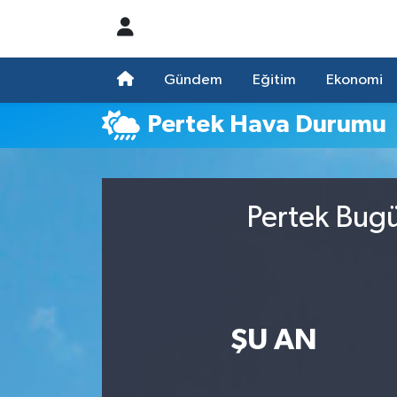
Nöbetçi Eczaneler
Gündem
Eğitim
Ekonomi
Hava Durumu
Pertek Hava Durumu
Namaz Vakitleri
Trafik Durumu
Pertek Bugü
Süper Lig Puan Durumu ve Fikstür
Tüm Manşetler
ŞU AN
Son Dakika Haberleri
Haber Arşivi