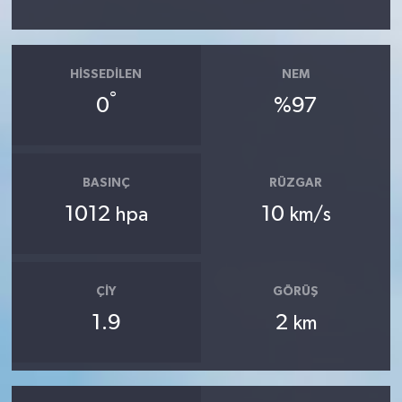
HISSEDILEN
NEM
°
0
%97
BASINÇ
RÜZGAR
1012
10
hpa
km/s
ÇIY
GÖRÜŞ
1.9
2
km