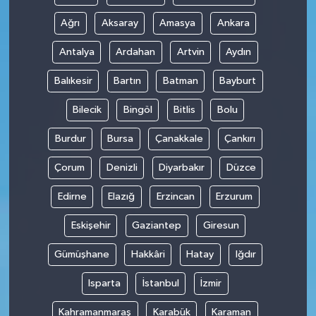
Ağrı
Aksaray
Amasya
Ankara
Antalya
Ardahan
Artvin
Aydın
Balıkesir
Bartın
Batman
Bayburt
Bilecik
Bingöl
Bitlis
Bolu
Burdur
Bursa
Çanakkale
Çankırı
Çorum
Denizli
Diyarbakır
Düzce
Edirne
Elazığ
Erzincan
Erzurum
Eskişehir
Gaziantep
Giresun
Gümüşhane
Hakkâri
Hatay
Iğdır
Isparta
İstanbul
İzmir
Kahramanmaraş
Karabük
Karaman