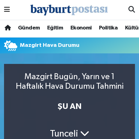
Nöbetçi Eczaneler
Gündem
Eğitim
Ekonomi
Politika
Kültü
Hava Durumu
Mazgirt Hava Durumu
Namaz Vakitleri
Trafik Durumu
Mazgirt Bugün, Yarın ve 1
Haftalık Hava Durumu Tahmini
Süper Lig Puan Durumu ve Fikstür
Tüm Manşetler
ŞU AN
Son Dakika Haberleri
Tunceli
Haber Arşivi