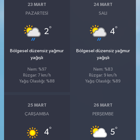
23 MART
24 MART
PAZARTESI
SALI
°
°
2
4
Bölgesel düzensiz yağmur
Bölgesel düzensiz yağmur
yağışlı
yağışlı
Nem: %97
Nem: %83
Rüzgar: 7 km/h
Rüzgar: 9 km/h
Yağış Olasılığı: %88
Yağış Olasılığı: %89
25 MART
26 MART
ÇARŞAMBA
PERŞEMBE
°
°
4
5