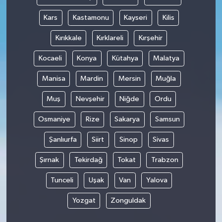
Kars
Kastamonu
Kayseri
Kilis
Kırıkkale
Kırklareli
Kırşehir
Kocaeli
Konya
Kütahya
Malatya
Manisa
Mardin
Mersin
Muğla
Muş
Nevşehir
Niğde
Ordu
Osmaniye
Rize
Sakarya
Samsun
Şanlıurfa
Siirt
Sinop
Sivas
Şırnak
Tekirdağ
Tokat
Trabzon
Tunceli
Uşak
Van
Yalova
Yozgat
Zonguldak