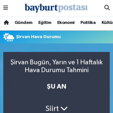
Nöbetçi Eczaneler
Gündem
Eğitim
Ekonomi
Politika
Kültü
Hava Durumu
Şirvan Hava Durumu
Namaz Vakitleri
Trafik Durumu
Şirvan Bugün, Yarın ve 1 Haftalık
Hava Durumu Tahmini
Süper Lig Puan Durumu ve Fikstür
Tüm Manşetler
ŞU AN
Son Dakika Haberleri
Siirt
Haber Arşivi