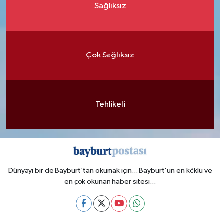
Sağlıksız
Çok Sağlıksız
Tehlikeli
Dünyayı bir de Bayburt'tan okumak için... Bayburt'un en köklü ve
en çok okunan haber sitesi...