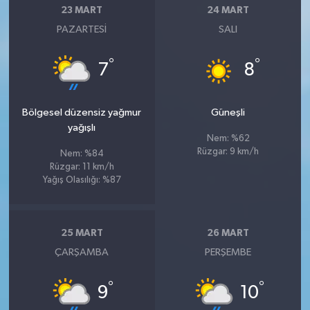
23 MART
24 MART
PAZARTESI
SALI
°
°
7
8
Bölgesel düzensiz yağmur
Güneşli
yağışlı
Nem: %62
Rüzgar: 9 km/h
Nem: %84
Rüzgar: 11 km/h
Yağış Olasılığı: %87
25 MART
26 MART
ÇARŞAMBA
PERŞEMBE
°
°
9
10