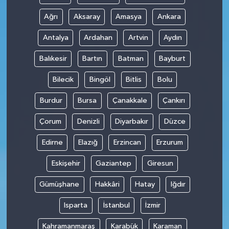
Ağrı
Aksaray
Amasya
Ankara
Antalya
Ardahan
Artvin
Aydın
Balıkesir
Bartın
Batman
Bayburt
Bilecik
Bingöl
Bitlis
Bolu
Burdur
Bursa
Çanakkale
Çankırı
Çorum
Denizli
Diyarbakır
Düzce
Edirne
Elazığ
Erzincan
Erzurum
Eskişehir
Gaziantep
Giresun
Gümüşhane
Hakkâri
Hatay
Iğdır
Isparta
İstanbul
İzmir
Kahramanmaraş
Karabük
Karaman