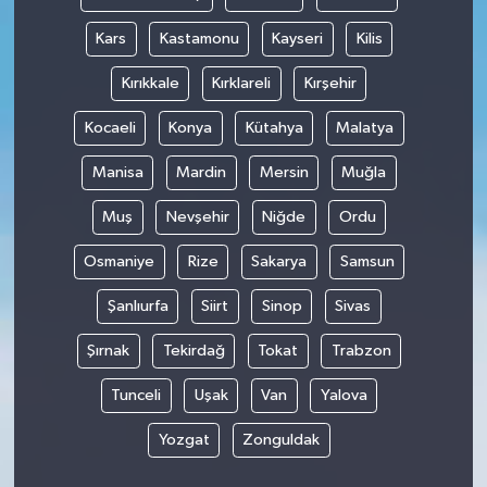
Kars
Kastamonu
Kayseri
Kilis
Kırıkkale
Kırklareli
Kırşehir
Kocaeli
Konya
Kütahya
Malatya
Manisa
Mardin
Mersin
Muğla
Muş
Nevşehir
Niğde
Ordu
Osmaniye
Rize
Sakarya
Samsun
Şanlıurfa
Siirt
Sinop
Sivas
Şırnak
Tekirdağ
Tokat
Trabzon
Tunceli
Uşak
Van
Yalova
Yozgat
Zonguldak