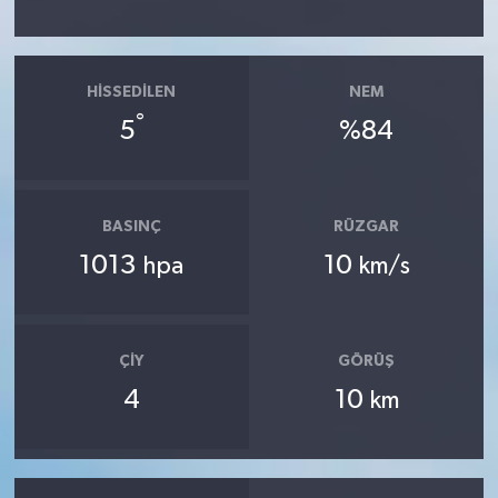
HISSEDILEN
NEM
°
5
%84
BASINÇ
RÜZGAR
1013
10
hpa
km/s
ÇIY
GÖRÜŞ
4
10
km