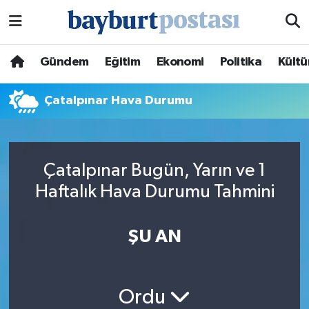
Nöbetçi Eczaneler
Gündem
Eğitim
Ekonomi
Politika
Kültü
Hava Durumu
Çatalpınar Hava Durumu
Namaz Vakitleri
Trafik Durumu
Çatalpınar Bugün, Yarın ve 1
Haftalık Hava Durumu Tahmini
Süper Lig Puan Durumu ve Fikstür
Tüm Manşetler
ŞU AN
Son Dakika Haberleri
Ordu
Haber Arşivi