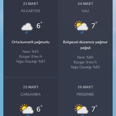
23 MART
24 MART
PAZARTESI
SALI
°
°
6
7
Orta kuvvetli yağmurlu
Bölgesel düzensiz yağmur
yağışlı
Nem: %93
Rüzgar: 8 km/h
Nem: %80
Yağış Olasılığı: %87
Rüzgar: 9 km/h
Yağış Olasılığı: %85
25 MART
26 MART
ÇARŞAMBA
PERŞEMBE
°
°
6
7