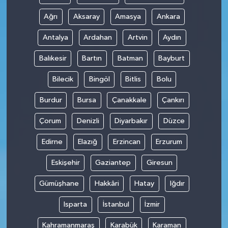
Ağrı
Aksaray
Amasya
Ankara
Antalya
Ardahan
Artvin
Aydın
Balıkesir
Bartın
Batman
Bayburt
Bilecik
Bingöl
Bitlis
Bolu
Burdur
Bursa
Çanakkale
Çankırı
Çorum
Denizli
Diyarbakır
Düzce
Edirne
Elazığ
Erzincan
Erzurum
Eskişehir
Gaziantep
Giresun
Gümüşhane
Hakkâri
Hatay
Iğdır
Isparta
İstanbul
İzmir
Kahramanmaraş
Karabük
Karaman