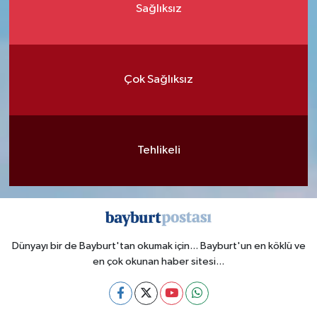
Sağlıksız
Çok Sağlıksız
Tehlikeli
Dünyayı bir de Bayburt'tan okumak için... Bayburt'un en köklü ve
en çok okunan haber sitesi...