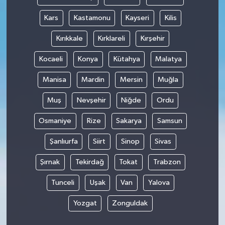
Kars
Kastamonu
Kayseri
Kilis
Kırıkkale
Kırklareli
Kırşehir
Kocaeli
Konya
Kütahya
Malatya
Manisa
Mardin
Mersin
Muğla
Muş
Nevşehir
Niğde
Ordu
Osmaniye
Rize
Sakarya
Samsun
Şanlıurfa
Siirt
Sinop
Sivas
Şırnak
Tekirdağ
Tokat
Trabzon
Tunceli
Uşak
Van
Yalova
Yozgat
Zonguldak