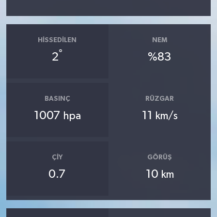
HISSEDILEN
NEM
°
2
%83
BASINÇ
RÜZGAR
1007
11
hpa
km/s
ÇIY
GÖRÜŞ
0.7
10
km