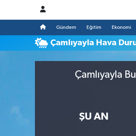
Nöbetçi Eczaneler
Gündem
Eğitim
Ekonomi
Hava Durumu
Çamlıyayla Hava Du
Namaz Vakitleri
Trafik Durumu
Çamlıyayla Bu
Süper Lig Puan Durumu ve Fikstür
Tüm Manşetler
ŞU AN
Son Dakika Haberleri
Haber Arşivi