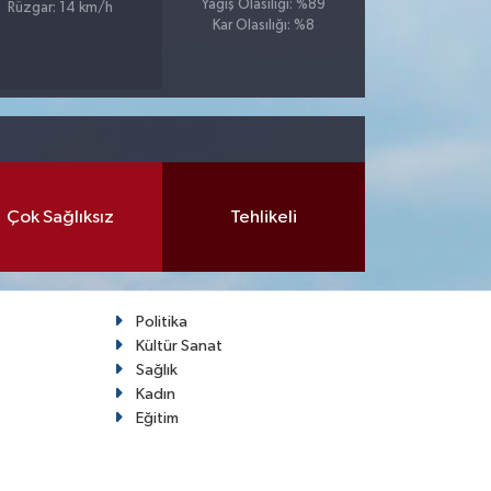
Yağış Olasılığı: %89
Rüzgar: 14 km/h
Kar Olasılığı: %8
Çok Sağlıksız
Tehlikeli
Politika
Kültür Sanat
Sağlık
Kadın
Eğitim