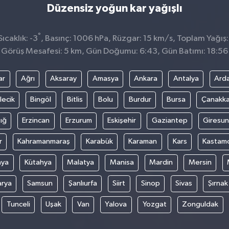
Düzensiz yoğun kar yağışlı
°
caklık: -3
, Basınç: 1006 hPa, Rüzgar: 15 km/s, Toplam Yağış:
Görüş Mesafesi: 5 km, Gün Doğumu: 6:43, Gün Batımı: 18:56
ar
Ağrı
Aksaray
Amasya
Ankara
Antalya
Ard
lecik
Bingöl
Bitlis
Bolu
Burdur
Bursa
Çanakka
ığ
Erzincan
Erzurum
Eskişehir
Gaziantep
Giresun
r
Kahramanmaraş
Karabük
Karaman
Kars
Kastam
nya
Kütahya
Malatya
Manisa
Mardin
Mersin
arya
Samsun
Şanlıurfa
Siirt
Sinop
Sivas
Şırnak
Tunceli
Uşak
Van
Yalova
Yozgat
Zonguldak