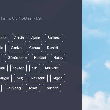
 1 mm, Çiy Noktası: -1.9,
ahan
Artvin
Aydın
Balıkesir
le
Çankırı
Çorum
Denizli
Gümüşhane
Hakkâri
Hatay
onu
Kayseri
Kilis
Kırıkkale
Muğla
Muş
Nevşehir
Niğde
Tekirdağ
Tokat
Trabzon