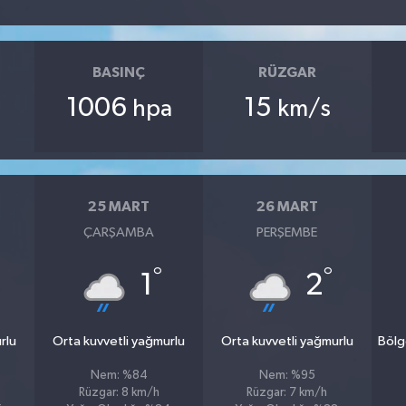
BASINÇ
RÜZGAR
1006
15
hpa
km/s
25 MART
26 MART
ÇARŞAMBA
PERŞEMBE
°
°
1
2
rlu
Orta kuvvetli yağmurlu
Orta kuvvetli yağmurlu
Bölg
Nem: %84
Nem: %95
Rüzgar: 8 km/h
Rüzgar: 7 km/h