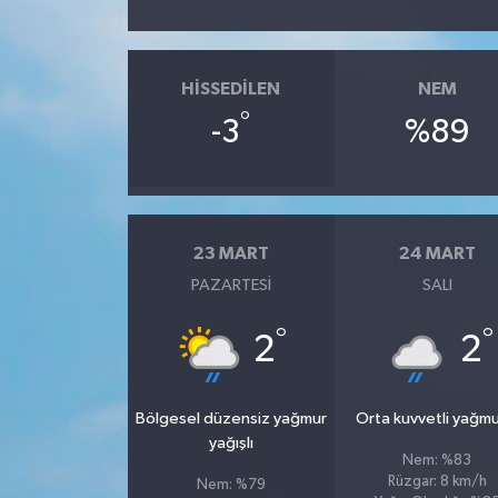
HISSEDILEN
NEM
°
-3
%89
23 MART
24 MART
PAZARTESI
SALI
°
°
2
2
Bölgesel düzensiz yağmur
Orta kuvvetli yağmu
yağışlı
Nem: %83
Rüzgar: 8 km/h
Nem: %79