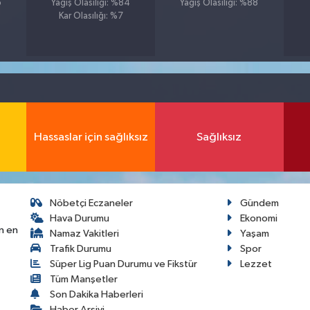
5
Yağış Olasılığı: %84
Yağış Olasılığı: %88
Kar Olasılığı: %7
Hassaslar için sağlıksız
Sağlıksız
Nöbetçi Eczaneler
Gündem
Hava Durumu
Ekonomi
n en
Namaz Vakitleri
Yaşam
Trafik Durumu
Spor
Süper Lig Puan Durumu ve Fikstür
Lezzet
Tüm Manşetler
Son Dakika Haberleri
Haber Arşivi