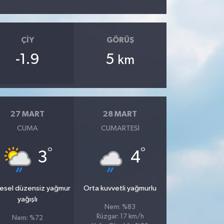
ÇIY
GÖRÜŞ
-1.9
5
km
27 MART
28 MART
CUMA
CUMARTESI
°
°
3
4
esel düzensiz yağmur
Orta kuvvetli yağmurlu
yağışlı
Nem: %83
Rüzgar: 17 km/h
Nem: %72