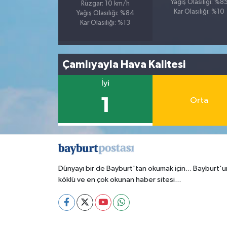
Yağış Olasılığı: %8
Rüzgar: 10 km/h
Kar Olasılığı: %10
Yağış Olasılığı: %84
Kar Olasılığı: %13
Çamlıyayla Hava Kalitesi
İyi
1
Orta
Dünyayı bir de Bayburt'tan okumak için... Bayburt'u
köklü ve en çok okunan haber sitesi...