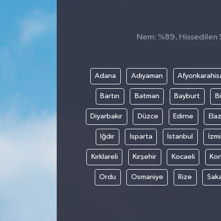
Nem: %89, Hissedilen Sı
Adana
Adıyaman
Afyonkarahis
Bartın
Batman
Bayburt
Bi
Diyarbakır
Düzce
Edirne
Elaz
Iğdır
Isparta
İstanbul
İzmi
Kırklareli
Kırşehir
Kocaeli
Ko
Ordu
Osmaniye
Rize
Sak