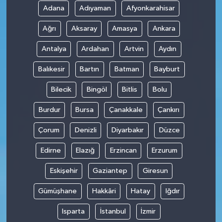
Adana
Adıyaman
Afyonkarahisar
Ağrı
Aksaray
Amasya
Ankara
Antalya
Ardahan
Artvin
Aydın
Balıkesir
Bartın
Batman
Bayburt
Bilecik
Bingöl
Bitlis
Bolu
Burdur
Bursa
Çanakkale
Çankırı
Çorum
Denizli
Diyarbakır
Düzce
Edirne
Elazığ
Erzincan
Erzurum
Eskişehir
Gaziantep
Giresun
Gümüşhane
Hakkâri
Hatay
Iğdır
Isparta
İstanbul
İzmir