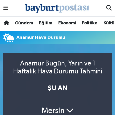
Nöbetçi Eczaneler
Gündem
Eğitim
Ekonomi
Politika
Kültü
Hava Durumu
Anamur Hava Durumu
Namaz Vakitleri
Trafik Durumu
Anamur Bugün, Yarın ve 1
Haftalık Hava Durumu Tahmini
Süper Lig Puan Durumu ve Fikstür
Tüm Manşetler
ŞU AN
Son Dakika Haberleri
Mersin
Haber Arşivi