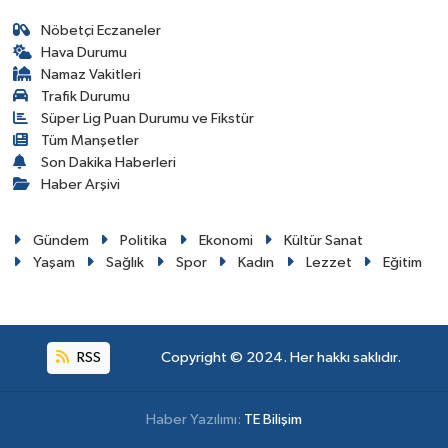
Nöbetçi Eczaneler
Hava Durumu
Namaz Vakitleri
Trafik Durumu
Süper Lig Puan Durumu ve Fikstür
Tüm Manşetler
Son Dakika Haberleri
Haber Arşivi
Gündem
Politika
Ekonomi
Kültür Sanat
Yaşam
Sağlık
Spor
Kadın
Lezzet
Eğitim
RSS
Copyright © 2024. Her hakkı saklıdır.
Haber Yazılımı:
TE Bilişim