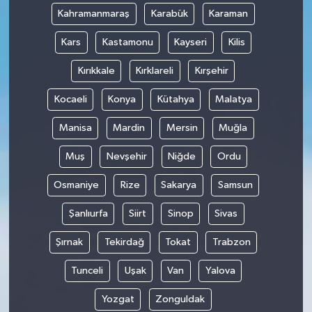
Kahramanmaraş
Karabük
Karaman
Kars
Kastamonu
Kayseri
Kilis
Kırıkkale
Kırklareli
Kırşehir
Kocaeli
Konya
Kütahya
Malatya
Manisa
Mardin
Mersin
Muğla
Muş
Nevşehir
Niğde
Ordu
Osmaniye
Rize
Sakarya
Samsun
Şanlıurfa
Siirt
Sinop
Sivas
Şırnak
Tekirdağ
Tokat
Trabzon
Tunceli
Uşak
Van
Yalova
Yozgat
Zonguldak