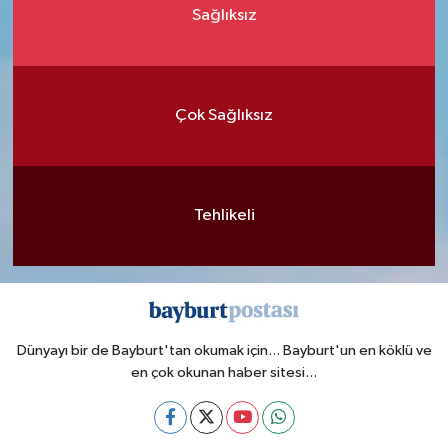
Sağlıksız
Çok Sağlıksız
Tehlikeli
Dünyayı bir de Bayburt'tan okumak için... Bayburt'un en köklü ve
en çok okunan haber sitesi...