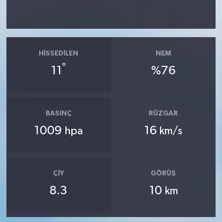
HISSEDILEN
NEM
°
11
%76
BASINÇ
RÜZGAR
1009
16
hpa
km/s
ÇIY
GÖRÜŞ
8.3
10
km