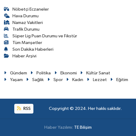
Nöbetçi Eczaneler
Hava Durumu
Namaz Vakitleri
Trafik Durumu
Süper Lig Puan Durumu ve Fikstür
Tüm Manşetler
Son Dakika Haberleri
Haber Arşivi
Gündem
Politika
Ekonomi
Kültür Sanat
Yaşam
Sağlık
Spor
Kadın
Lezzet
Eğitim
RSS
Copyright © 2024. Her hakkı saklıdır.
Haber Yazılımı:
TE Bilişim