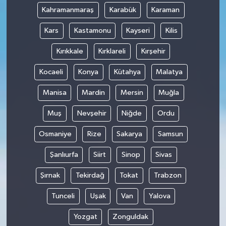
Kahramanmaraş
Karabük
Karaman
Kars
Kastamonu
Kayseri
Kilis
Kırıkkale
Kırklareli
Kırşehir
Kocaeli
Konya
Kütahya
Malatya
Manisa
Mardin
Mersin
Muğla
Muş
Nevşehir
Niğde
Ordu
Osmaniye
Rize
Sakarya
Samsun
Şanlıurfa
Siirt
Sinop
Sivas
Şırnak
Tekirdağ
Tokat
Trabzon
Tunceli
Uşak
Van
Yalova
Yozgat
Zonguldak