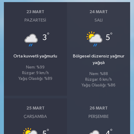
23 MART
24 MART
PAZARTESI
SALI
°
°
3
5
Orta kuvvetli yağmurlu
Bölgesel düzensiz yağmur
yağışlı
Nem: %99
Rüzgar: 9 km/h
Nem: %88
Yağış Olasılığı: %89
Rüzgar: 6 km/h
Yağış Olasılığı: %86
25 MART
26 MART
ÇARŞAMBA
PERŞEMBE
°
°