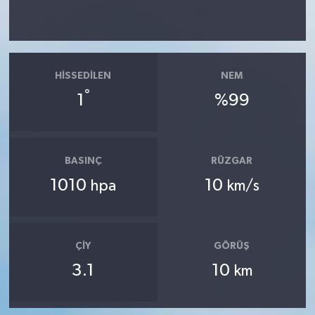
HISSEDILEN
NEM
°
1
%99
BASINÇ
RÜZGAR
1010
10
hpa
km/s
ÇIY
GÖRÜŞ
3.1
10
km