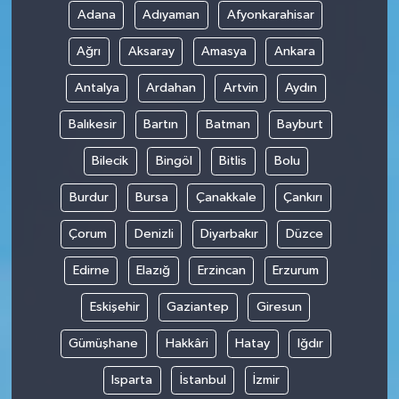
Adana
Adıyaman
Afyonkarahisar
Ağrı
Aksaray
Amasya
Ankara
Antalya
Ardahan
Artvin
Aydın
Balıkesir
Bartın
Batman
Bayburt
Bilecik
Bingöl
Bitlis
Bolu
Burdur
Bursa
Çanakkale
Çankırı
Çorum
Denizli
Diyarbakır
Düzce
Edirne
Elazığ
Erzincan
Erzurum
Eskişehir
Gaziantep
Giresun
Gümüşhane
Hakkâri
Hatay
Iğdır
Isparta
İstanbul
İzmir