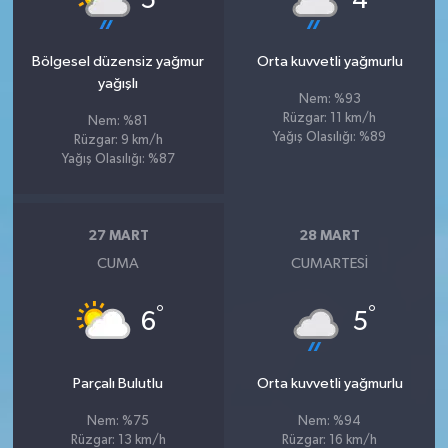
5
4
Bölgesel düzensiz yağmur
Orta kuvvetli yağmurlu
yağışlı
Nem: %93
Rüzgar: 11 km/h
Nem: %81
Yağış Olasılığı: %89
Rüzgar: 9 km/h
Yağış Olasılığı: %87
27 MART
28 MART
CUMA
CUMARTESI
°
°
6
5
Parçalı Bulutlu
Orta kuvvetli yağmurlu
Nem: %75
Nem: %94
Rüzgar: 13 km/h
Rüzgar: 16 km/h