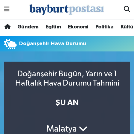
Nöbetçi Eczaneler
Gündem
Eğitim
Ekonomi
Politika
Kültü
Hava Durumu
Doğanşehir Hava Durumu
Namaz Vakitleri
Trafik Durumu
Doğanşehir Bugün, Yarın ve 1
Haftalık Hava Durumu Tahmini
Süper Lig Puan Durumu ve Fikstür
Tüm Manşetler
ŞU AN
Son Dakika Haberleri
Malatya
Haber Arşivi