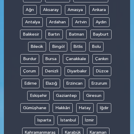
Ağrı
Aksaray
Amasya
Ankara
Antalya
Ardahan
Artvin
Aydın
Balıkesir
Bartın
Batman
Bayburt
Bilecik
Bingöl
Bitlis
Bolu
Burdur
Bursa
Çanakkale
Çankırı
Çorum
Denizli
Diyarbakır
Düzce
Edirne
Elazığ
Erzincan
Erzurum
Eskişehir
Gaziantep
Giresun
Gümüşhane
Hakkâri
Hatay
Iğdır
Isparta
İstanbul
İzmir
Kahramanmaraş
Karabük
Karaman