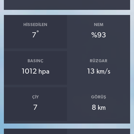
HISSEDILEN
NEM
°
7
%93
BASINÇ
RÜZGAR
1012
13
hpa
km/s
ÇIY
GÖRÜŞ
7
8
km