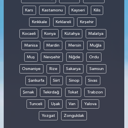
Kars
Kastamonu
Kayseri
Kilis
Kırıkkale
Kırklareli
Kırşehir
Kocaeli
Konya
Kütahya
Malatya
Manisa
Mardin
Mersin
Muğla
Muş
Nevşehir
Niğde
Ordu
Osmaniye
Rize
Sakarya
Samsun
Şanlıurfa
Siirt
Sinop
Sivas
Şırnak
Tekirdağ
Tokat
Trabzon
Tunceli
Uşak
Van
Yalova
Yozgat
Zonguldak