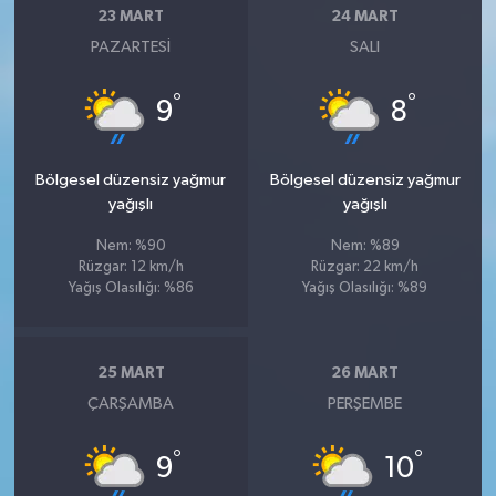
23 MART
24 MART
PAZARTESI
SALI
°
°
9
8
Bölgesel düzensiz yağmur
Bölgesel düzensiz yağmur
yağışlı
yağışlı
Nem: %90
Nem: %89
Rüzgar: 12 km/h
Rüzgar: 22 km/h
Yağış Olasılığı: %86
Yağış Olasılığı: %89
25 MART
26 MART
ÇARŞAMBA
PERŞEMBE
°
°
9
10