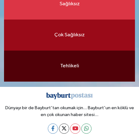
Sağlıksız
Çok Sağlıksız
Tehlikeli
Dünyayı bir de Bayburt'tan okumak için... Bayburt'un en köklü ve
en çok okunan haber sitesi...