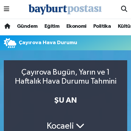
Nöbetçi Eczaneler
Gündem
Eğitim
Ekonomi
Politika
Kültü
Hava Durumu
Çayırova Hava Durumu
Namaz Vakitleri
Trafik Durumu
Çayırova Bugün, Yarın ve 1
Haftalık Hava Durumu Tahmini
Süper Lig Puan Durumu ve Fikstür
Tüm Manşetler
ŞU AN
Son Dakika Haberleri
Kocaeli
Haber Arşivi