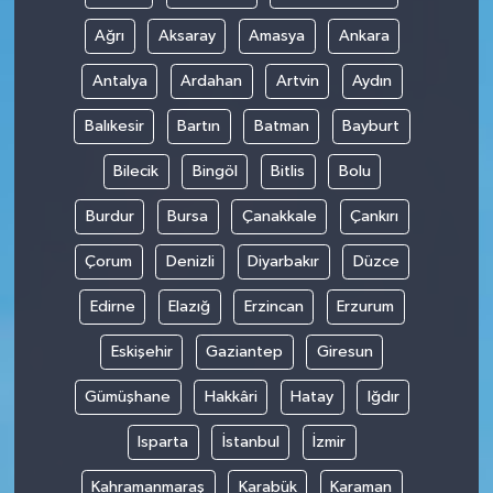
Ağrı
Aksaray
Amasya
Ankara
Antalya
Ardahan
Artvin
Aydın
Balıkesir
Bartın
Batman
Bayburt
Bilecik
Bingöl
Bitlis
Bolu
Burdur
Bursa
Çanakkale
Çankırı
Çorum
Denizli
Diyarbakır
Düzce
Edirne
Elazığ
Erzincan
Erzurum
Eskişehir
Gaziantep
Giresun
Gümüşhane
Hakkâri
Hatay
Iğdır
Isparta
İstanbul
İzmir
Kahramanmaraş
Karabük
Karaman