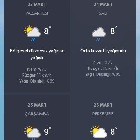
23 MART
24 MART
PAZARTESI
SALI
°
°
8
8
Bölgesel düzensiz yağmur
Orta kuvvetli yağmurlu
yağışlı
Nem: %75
Rüzgar: 10 km/h
Nem: %73
Yağış Olasılığı: %89
Rüzgar: 11 km/h
Yağış Olasılığı: %89
25 MART
26 MART
ÇARŞAMBA
PERŞEMBE
°
°
9
8