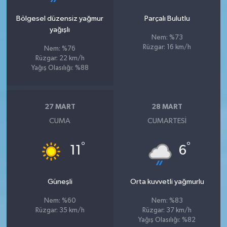
Bölgesel düzensiz yağmur
Parçalı Bulutlu
yağışlı
Nem: %73
Rüzgar: 16 km/h
Nem: %76
Rüzgar: 22 km/h
Yağış Olasılığı: %88
27 MART
28 MART
CUMA
CUMARTESI
°
°
11
6
Güneşli
Orta kuvvetli yağmurlu
Nem: %60
Nem: %83
Rüzgar: 35 km/h
Rüzgar: 37 km/h
Yağış Olasılığı: %82