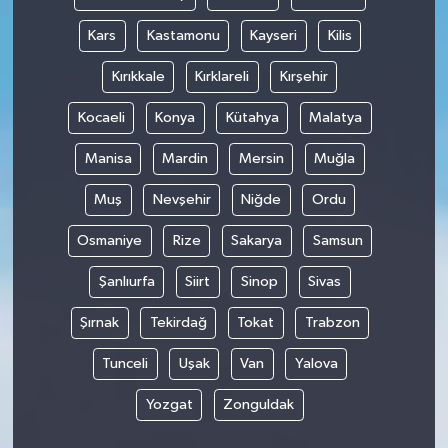
Kars
Kastamonu
Kayseri
Kilis
Kırıkkale
Kırklareli
Kırşehir
Kocaeli
Konya
Kütahya
Malatya
Manisa
Mardin
Mersin
Muğla
Muş
Nevşehir
Niğde
Ordu
Osmaniye
Rize
Sakarya
Samsun
Şanlıurfa
Siirt
Sinop
Sivas
Şırnak
Tekirdağ
Tokat
Trabzon
Tunceli
Uşak
Van
Yalova
Yozgat
Zonguldak