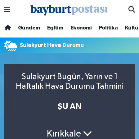
Nöbetçi Eczaneler
Gündem
Eğitim
Ekonomi
Politika
Kültü
Hava Durumu
Sulakyurt Hava Durumu
Namaz Vakitleri
Trafik Durumu
Sulakyurt Bugün, Yarın ve 1
Haftalık Hava Durumu Tahmini
Süper Lig Puan Durumu ve Fikstür
Tüm Manşetler
ŞU AN
Son Dakika Haberleri
Kırıkkale
Haber Arşivi