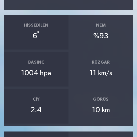
HISSEDILEN
NEM
°
6
%93
BASINÇ
RÜZGAR
1004
11
hpa
km/s
ÇIY
GÖRÜŞ
2.4
10
km