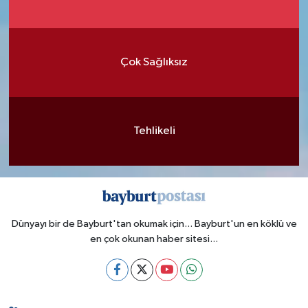
Çok Sağlıksız
Tehlikeli
Dünyayı bir de Bayburt'tan okumak için... Bayburt'un en köklü ve
en çok okunan haber sitesi...