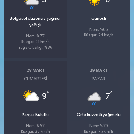
5
8
Bölgesel düzensiz yağmur
Güneşli
yağışlı
Nem: %66
Rüzgar: 24 km/h
Nem: %77
Rüzgar: 21 km/h
Yağış Olasılığı: %86
28 MART
29 MART
CUMARTESI
PAZAR
°
°
9
7
Parçalı Bulutlu
Orta kuvvetli yağmurlu
Nem: %57
Nem: %79
Rüzgar: 37 km/h
Rüzgar: 75 km/h