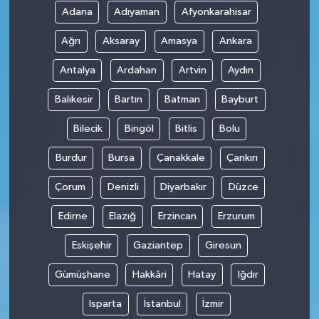
Adana
Adıyaman
Afyonkarahisar
Ağrı
Aksaray
Amasya
Ankara
Antalya
Ardahan
Artvin
Aydın
Balıkesir
Bartın
Batman
Bayburt
Bilecik
Bingöl
Bitlis
Bolu
Burdur
Bursa
Çanakkale
Çankırı
Çorum
Denizli
Diyarbakır
Düzce
Edirne
Elazığ
Erzincan
Erzurum
Eskişehir
Gaziantep
Giresun
Gümüşhane
Hakkâri
Hatay
Iğdır
Isparta
İstanbul
İzmir