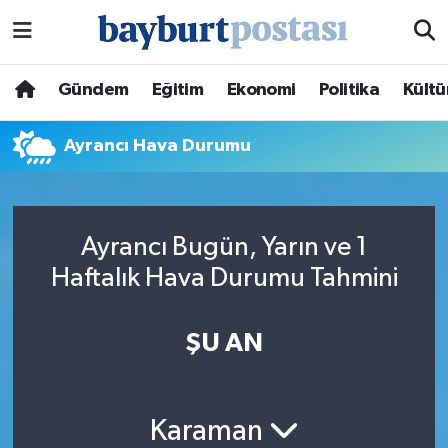
Nöbetçi Eczaneler
Gündem
Eğitim
Ekonomi
Politika
Kültü
Hava Durumu
Ayrancı Hava Durumu
Namaz Vakitleri
Trafik Durumu
Ayrancı Bugün, Yarın ve 1
Haftalık Hava Durumu Tahmini
Süper Lig Puan Durumu ve Fikstür
Tüm Manşetler
ŞU AN
Son Dakika Haberleri
Karaman
Haber Arşivi