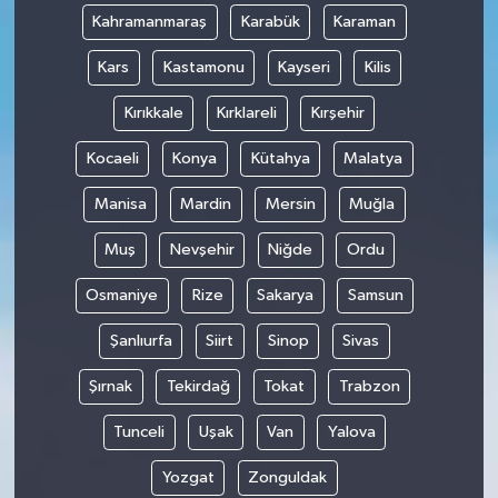
Kahramanmaraş
Karabük
Karaman
Kars
Kastamonu
Kayseri
Kilis
Kırıkkale
Kırklareli
Kırşehir
Kocaeli
Konya
Kütahya
Malatya
Manisa
Mardin
Mersin
Muğla
Muş
Nevşehir
Niğde
Ordu
Osmaniye
Rize
Sakarya
Samsun
Şanlıurfa
Siirt
Sinop
Sivas
Şırnak
Tekirdağ
Tokat
Trabzon
Tunceli
Uşak
Van
Yalova
Yozgat
Zonguldak