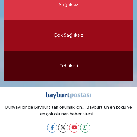
Sağlıksız
Çok Sağlıksız
Tehlikeli
Dünyayı bir de Bayburt'tan okumak için... Bayburt'un en köklü ve
en çok okunan haber sitesi...