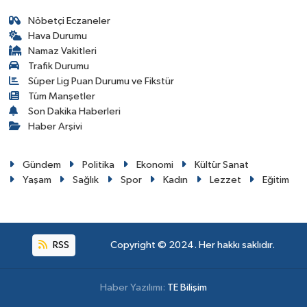
Nöbetçi Eczaneler
Hava Durumu
Namaz Vakitleri
Trafik Durumu
Süper Lig Puan Durumu ve Fikstür
Tüm Manşetler
Son Dakika Haberleri
Haber Arşivi
Gündem
Politika
Ekonomi
Kültür Sanat
Yaşam
Sağlık
Spor
Kadın
Lezzet
Eğitim
RSS
Copyright © 2024. Her hakkı saklıdır.
Haber Yazılımı:
TE Bilişim