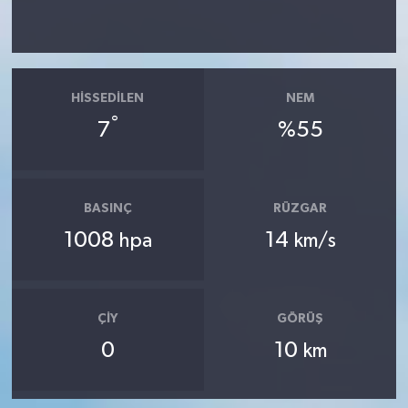
HISSEDILEN
NEM
°
7
%55
BASINÇ
RÜZGAR
1008
14
hpa
km/s
ÇIY
GÖRÜŞ
0
10
km