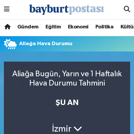
Nöbetçi Eczaneler
Gündem
Eğitim
Ekonomi
Politika
Kültü
Hava Durumu
Aliağa Hava Durumu
Namaz Vakitleri
Trafik Durumu
Aliağa Bugün, Yarın ve 1 Haftalık
Hava Durumu Tahmini
Süper Lig Puan Durumu ve Fikstür
Tüm Manşetler
ŞU AN
Son Dakika Haberleri
İzmir
Haber Arşivi