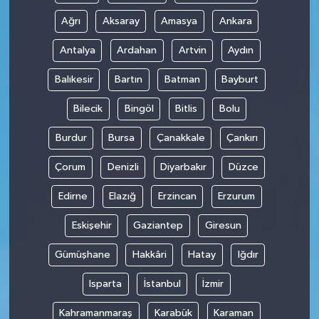
Ağrı
Aksaray
Amasya
Ankara
Antalya
Ardahan
Artvin
Aydın
Balıkesir
Bartın
Batman
Bayburt
Bilecik
Bingöl
Bitlis
Bolu
Burdur
Bursa
Çanakkale
Çankırı
Çorum
Denizli
Diyarbakır
Düzce
Edirne
Elazığ
Erzincan
Erzurum
Eskişehir
Gaziantep
Giresun
Gümüşhane
Hakkâri
Hatay
Iğdır
Isparta
İstanbul
İzmir
Kahramanmaraş
Karabük
Karaman