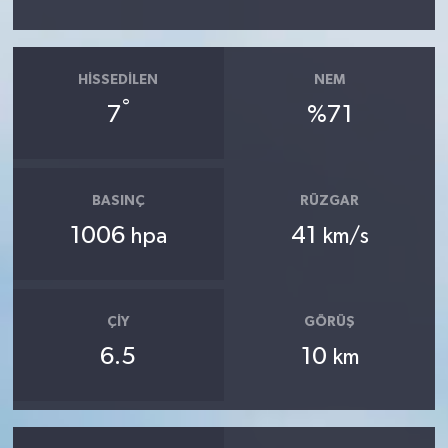
HISSEDILEN
NEM
°
7
%71
BASINÇ
RÜZGAR
1006
41
hpa
km/s
ÇIY
GÖRÜŞ
6.5
10
km