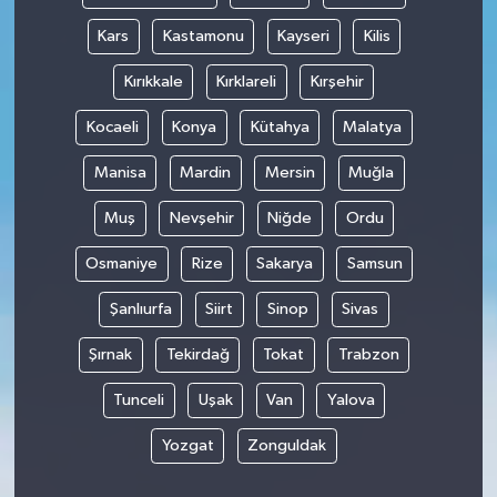
Kars
Kastamonu
Kayseri
Kilis
Kırıkkale
Kırklareli
Kırşehir
Kocaeli
Konya
Kütahya
Malatya
Manisa
Mardin
Mersin
Muğla
Muş
Nevşehir
Niğde
Ordu
Osmaniye
Rize
Sakarya
Samsun
Şanlıurfa
Siirt
Sinop
Sivas
Şırnak
Tekirdağ
Tokat
Trabzon
Tunceli
Uşak
Van
Yalova
Yozgat
Zonguldak