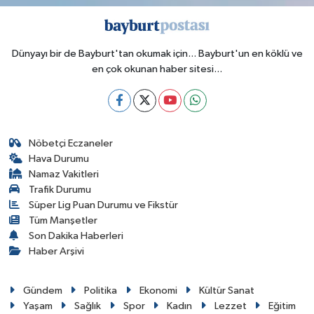
Dünyayı bir de Bayburt'tan okumak için... Bayburt'un en köklü ve
en çok okunan haber sitesi...
Nöbetçi Eczaneler
Hava Durumu
Namaz Vakitleri
Trafik Durumu
Süper Lig Puan Durumu ve Fikstür
Tüm Manşetler
Son Dakika Haberleri
Haber Arşivi
Gündem
Politika
Ekonomi
Kültür Sanat
Yaşam
Sağlık
Spor
Kadın
Lezzet
Eğitim