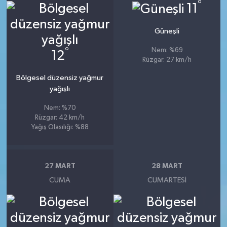
°
11
Güneşli
°
Nem: %69
12
Rüzgar: 27 km/h
Bölgesel düzensiz yağmur
yağışlı
Nem: %70
Rüzgar: 42 km/h
Yağış Olasılığı: %88
27 MART
28 MART
CUMA
CUMARTESI