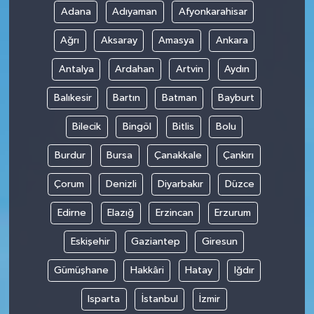
Adana
Adıyaman
Afyonkarahisar
Ağrı
Aksaray
Amasya
Ankara
Antalya
Ardahan
Artvin
Aydın
Balıkesir
Bartın
Batman
Bayburt
Bilecik
Bingöl
Bitlis
Bolu
Burdur
Bursa
Çanakkale
Çankırı
Çorum
Denizli
Diyarbakır
Düzce
Edirne
Elazığ
Erzincan
Erzurum
Eskişehir
Gaziantep
Giresun
Gümüşhane
Hakkâri
Hatay
Iğdır
Isparta
İstanbul
İzmir