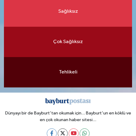
Sağlıksız
Çok Sağlıksız
Tehlikeli
Dünyayı bir de Bayburt'tan okumak için... Bayburt'un en köklü ve
en çok okunan haber sitesi...