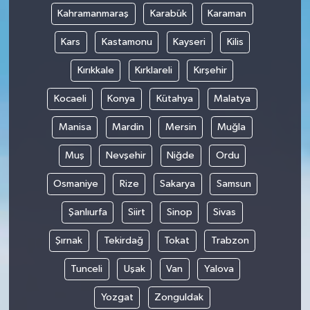
Kahramanmaraş
Karabük
Karaman
Kars
Kastamonu
Kayseri
Kilis
Kırıkkale
Kırklareli
Kırşehir
Kocaeli
Konya
Kütahya
Malatya
Manisa
Mardin
Mersin
Muğla
Muş
Nevşehir
Niğde
Ordu
Osmaniye
Rize
Sakarya
Samsun
Şanlıurfa
Siirt
Sinop
Sivas
Şırnak
Tekirdağ
Tokat
Trabzon
Tunceli
Uşak
Van
Yalova
Yozgat
Zonguldak