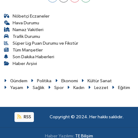
Nöbetçi Eczaneler
Hava Durumu
Namaz Vakitleri
Trafik Durumu
Süper Lig Puan Durumu ve Fikstür
Tüm Manşetler
Son Dakika Haberleri
Haber Arşivi
Gündem
Politika
Ekonomi
Kültür Sanat
Yaşam
Sağlık
Spor
Kadın
Lezzet
Eğitim
RSS
Copyright © 2024. Her hakkı saklıdır.
Haber Yazılımı:
TE Bilişim