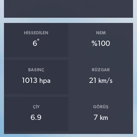
HISSEDILEN
NEM
°
6
%100
BASINÇ
RÜZGAR
1013
21
hpa
km/s
ÇIY
GÖRÜŞ
6.9
7
km