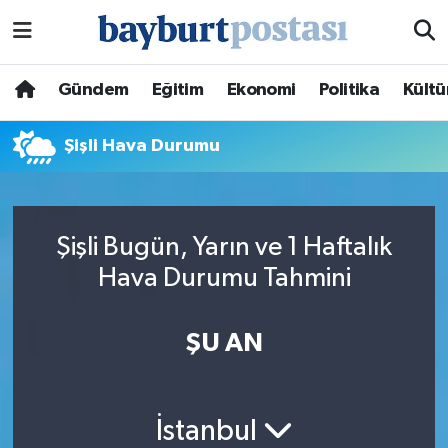
Nöbetçi Eczaneler
Gündem
Eğitim
Ekonomi
Politika
Kültü
Hava Durumu
Şişli Hava Durumu
Namaz Vakitleri
Trafik Durumu
Şişli Bugün, Yarın ve 1 Haftalık
Hava Durumu Tahmini
Süper Lig Puan Durumu ve Fikstür
Tüm Manşetler
ŞU AN
Son Dakika Haberleri
İstanbul
Haber Arşivi