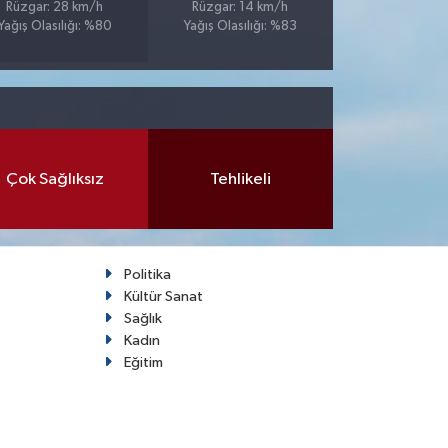
Rüzgar: 28 km/h
Rüzgar: 14 km/h
Yağış Olasılığı: %80
Yağış Olasılığı: %83
Çok Sağlıksız
Tehlikeli
Politika
Kültür Sanat
Sağlık
Kadın
Eğitim