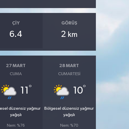
ÇIY
GÖRÜŞ
6.4
2
km
27 MART
28 MART
CUMA
CUMARTESI
°
°
11
10
esel düzensiz yağmur
Bölgesel düzensiz yağmur
yağışlı
yağışlı
Nem: %76
Nem: %70