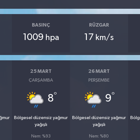
BASINÇ
RÜZGAR
1009
17
hpa
km/s
25 MART
26 MART
ÇARŞAMBA
PERŞEMBE
°
°
8
9
ağmur
Bölgesel düzensiz yağmur
Bölgesel düzensiz yağmur
Bölg
yağışlı
yağışlı
Nem: %93
Nem: %80