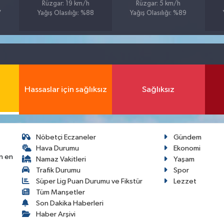
Rüzgar: 19 km/h
Rüzgar: 5 km/h
7
Yağış Olasılığı: %88
Yağış Olasılığı: %89
Hassaslar için sağlıksız
Sağlıksız
Nöbetçi Eczaneler
Gündem
Hava Durumu
Ekonomi
n en
Namaz Vakitleri
Yaşam
Trafik Durumu
Spor
Süper Lig Puan Durumu ve Fikstür
Lezzet
Tüm Manşetler
Son Dakika Haberleri
Haber Arşivi