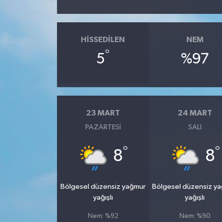
HISSEDILEN
NEM
°
5
%97
23 MART
24 MART
PAZARTESI
SALI
°
°
8
8
Bölgesel düzensiz yağmur
Bölgesel düzensiz y
yağışlı
yağışlı
Nem: %92
Nem: %90