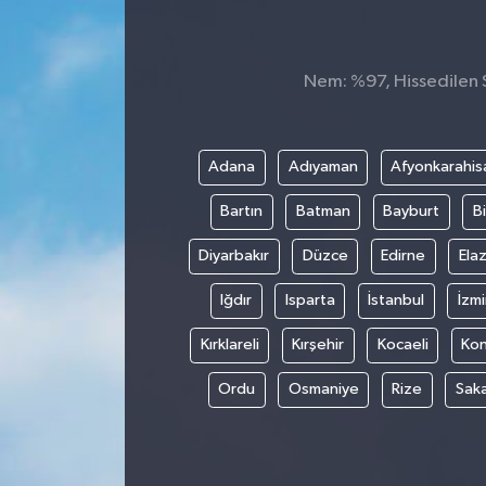
Nem: %97, Hissedilen S
Adana
Adıyaman
Afyonkarahis
Bartın
Batman
Bayburt
Bi
Diyarbakır
Düzce
Edirne
Elaz
Iğdır
Isparta
İstanbul
İzmi
Kırklareli
Kırşehir
Kocaeli
Ko
Ordu
Osmaniye
Rize
Sak