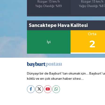
Rüzgar: 15 km/h
Rüzgar: 15 km/h
Yağış Olasılığı: %89
Yağış Olasılığı: %8
Sancaktepe Hava Kalitesi
Orta
2
İyi
Dünyayı bir de Bayburt'tan okumak için... Bayburt'u
köklü ve en çok okunan haber sitesi...