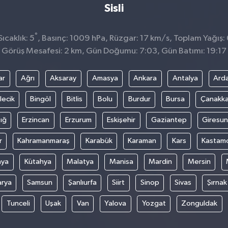
Sisli
°
ıcaklık: 5
, Basınç: 1009 hPa, Rüzgar: 17 km/s, Toplam Yağış:
Görüş Mesafesi: 2 km, Gün Doğumu: 7:03, Gün Batımı: 19:17
ar
Ağrı
Aksaray
Amasya
Ankara
Antalya
Ard
lecik
Bingöl
Bitlis
Bolu
Burdur
Bursa
Çanakka
ığ
Erzincan
Erzurum
Eskişehir
Gaziantep
Giresun
r
Kahramanmaraş
Karabük
Karaman
Kars
Kastam
nya
Kütahya
Malatya
Manisa
Mardin
Mersin
arya
Samsun
Şanlıurfa
Siirt
Sinop
Sivas
Şırnak
Tunceli
Uşak
Van
Yalova
Yozgat
Zonguldak