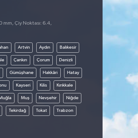
 0 mm, Çiy Noktası: 6.4,
ahan
Artvin
Aydın
Balıkesir
le
Çankırı
Çorum
Denizli
Gümüşhane
Hakkâri
Hatay
onu
Kayseri
Kilis
Kırıkkale
Muğla
Muş
Nevşehir
Niğde
Tekirdağ
Tokat
Trabzon