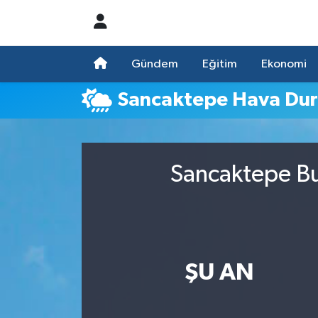
Nöbetçi Eczaneler
Gündem
Eğitim
Ekonomi
Hava Durumu
Sancaktepe Hava Du
Namaz Vakitleri
Trafik Durumu
Sancaktepe Bu
Süper Lig Puan Durumu ve Fikstür
Tüm Manşetler
ŞU AN
Son Dakika Haberleri
Haber Arşivi