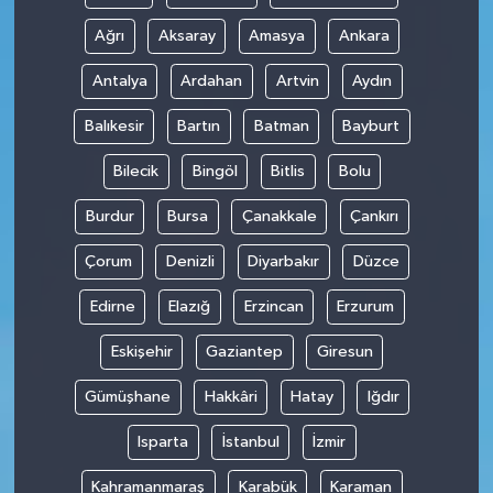
Ağrı
Aksaray
Amasya
Ankara
Antalya
Ardahan
Artvin
Aydın
Balıkesir
Bartın
Batman
Bayburt
Bilecik
Bingöl
Bitlis
Bolu
Burdur
Bursa
Çanakkale
Çankırı
Çorum
Denizli
Diyarbakır
Düzce
Edirne
Elazığ
Erzincan
Erzurum
Eskişehir
Gaziantep
Giresun
Gümüşhane
Hakkâri
Hatay
Iğdır
Isparta
İstanbul
İzmir
Kahramanmaraş
Karabük
Karaman