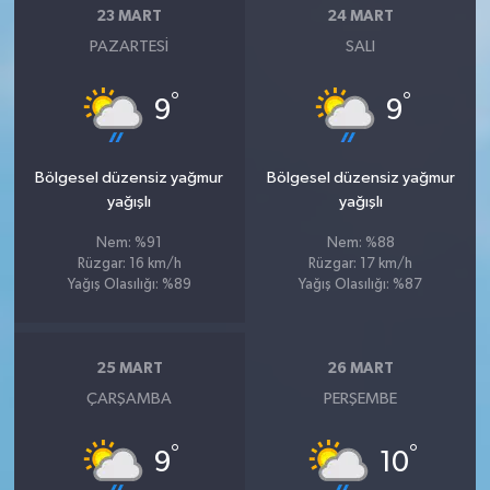
23 MART
24 MART
PAZARTESI
SALI
°
°
9
9
Bölgesel düzensiz yağmur
Bölgesel düzensiz yağmur
yağışlı
yağışlı
Nem: %91
Nem: %88
Rüzgar: 16 km/h
Rüzgar: 17 km/h
Yağış Olasılığı: %89
Yağış Olasılığı: %87
25 MART
26 MART
ÇARŞAMBA
PERŞEMBE
°
°
9
10