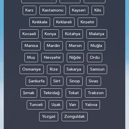
Kars
Kastamonu
Kayseri
Kilis
Kırıkkale
Kırklareli
Kırşehir
Kocaeli
Konya
Kütahya
Malatya
Manisa
Mardin
Mersin
Muğla
Muş
Nevşehir
Niğde
Ordu
Osmaniye
Rize
Sakarya
Samsun
Şanlıurfa
Siirt
Sinop
Sivas
Şırnak
Tekirdağ
Tokat
Trabzon
Tunceli
Uşak
Van
Yalova
Yozgat
Zonguldak