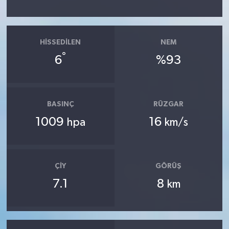
HISSEDILEN
NEM
°
6
%93
BASINÇ
RÜZGAR
1009
16
hpa
km/s
ÇIY
GÖRÜŞ
7.1
8
km