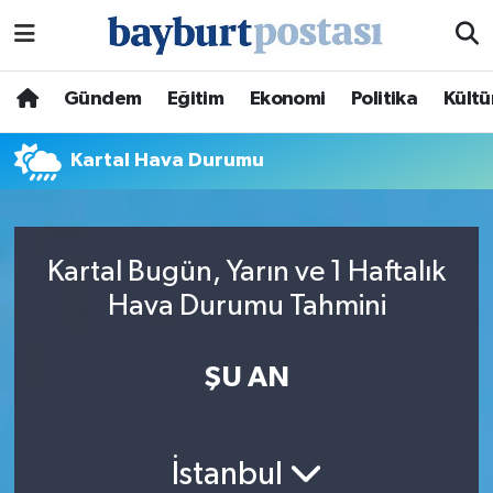
Nöbetçi Eczaneler
Gündem
Eğitim
Ekonomi
Politika
Kültü
Hava Durumu
Kartal Hava Durumu
Namaz Vakitleri
Trafik Durumu
Kartal Bugün, Yarın ve 1 Haftalık
Hava Durumu Tahmini
Süper Lig Puan Durumu ve Fikstür
Tüm Manşetler
ŞU AN
Son Dakika Haberleri
İstanbul
Haber Arşivi