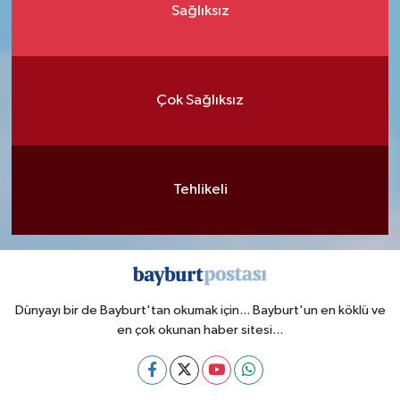
Sağlıksız
Çok Sağlıksız
Tehlikeli
Dünyayı bir de Bayburt'tan okumak için... Bayburt'un en köklü ve
en çok okunan haber sitesi...