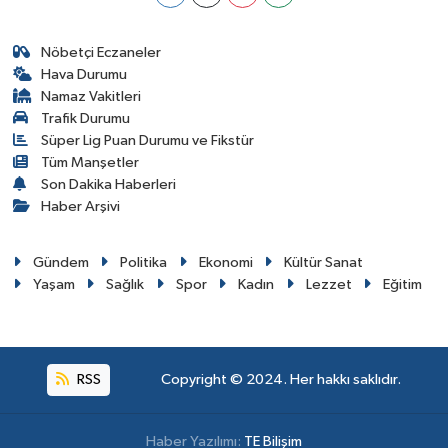
Nöbetçi Eczaneler
Hava Durumu
Namaz Vakitleri
Trafik Durumu
Süper Lig Puan Durumu ve Fikstür
Tüm Manşetler
Son Dakika Haberleri
Haber Arşivi
Gündem
Politika
Ekonomi
Kültür Sanat
Yaşam
Sağlık
Spor
Kadın
Lezzet
Eğitim
RSS
Copyright © 2024. Her hakkı saklıdır.
Haber Yazılımı:
TE Bilişim