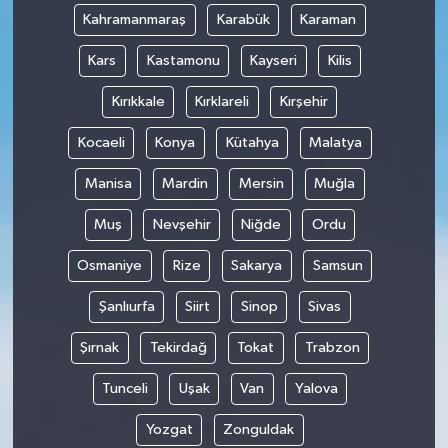
Kahramanmaraş
Karabük
Karaman
Kars
Kastamonu
Kayseri
Kilis
Kırıkkale
Kırklareli
Kırşehir
Kocaeli
Konya
Kütahya
Malatya
Manisa
Mardin
Mersin
Muğla
Muş
Nevşehir
Niğde
Ordu
Osmaniye
Rize
Sakarya
Samsun
Şanlıurfa
Siirt
Sinop
Sivas
Şırnak
Tekirdağ
Tokat
Trabzon
Tunceli
Uşak
Van
Yalova
Yozgat
Zonguldak