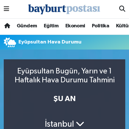
Nöbetçi Eczaneler
Gündem
Eğitim
Ekonomi
Politika
Kültü
Hava Durumu
Eyüpsultan Hava Durumu
Namaz Vakitleri
Trafik Durumu
Eyüpsultan Bugün, Yarın ve 1
Haftalık Hava Durumu Tahmini
Süper Lig Puan Durumu ve Fikstür
Tüm Manşetler
ŞU AN
Son Dakika Haberleri
İstanbul
Haber Arşivi