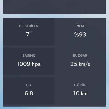
HISSEDILEN
NEM
°
7
%93
BASINÇ
RÜZGAR
1009
25
hpa
km/s
ÇIY
GÖRÜŞ
6.8
10
km