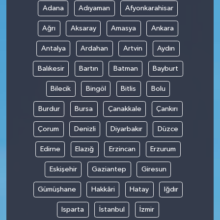
Adana
Adıyaman
Afyonkarahisar
Ağrı
Aksaray
Amasya
Ankara
Antalya
Ardahan
Artvin
Aydın
Balıkesir
Bartın
Batman
Bayburt
Bilecik
Bingöl
Bitlis
Bolu
Burdur
Bursa
Çanakkale
Çankırı
Çorum
Denizli
Diyarbakır
Düzce
Edirne
Elazığ
Erzincan
Erzurum
Eskişehir
Gaziantep
Giresun
Gümüşhane
Hakkâri
Hatay
Iğdır
Isparta
İstanbul
İzmir