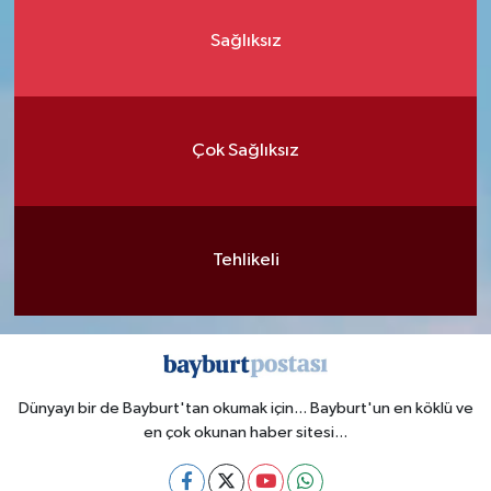
Sağlıksız
Çok Sağlıksız
Tehlikeli
Dünyayı bir de Bayburt'tan okumak için... Bayburt'un en köklü ve
en çok okunan haber sitesi...