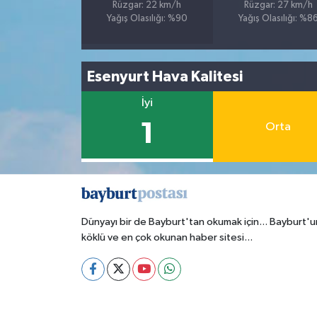
Rüzgar: 22 km/h
Rüzgar: 27 km/h
Yağış Olasılığı: %90
Yağış Olasılığı: %8
Esenyurt Hava Kalitesi
İyi
1
Orta
Dünyayı bir de Bayburt'tan okumak için... Bayburt'u
köklü ve en çok okunan haber sitesi...