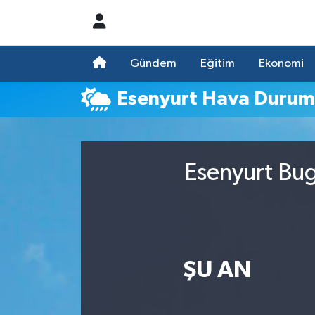
Nöbetçi Eczaneler
Gündem
Eğitim
Ekonomi
Hava Durumu
Esenyurt Hava Duru
Namaz Vakitleri
Trafik Durumu
Esenyurt Bug
Süper Lig Puan Durumu ve Fikstür
Tüm Manşetler
ŞU AN
Son Dakika Haberleri
Haber Arşivi