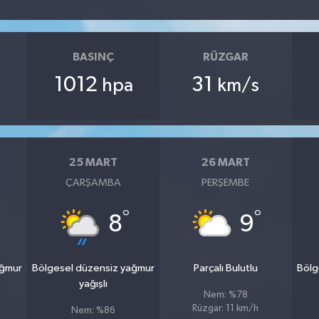
BASINÇ
RÜZGAR
1012
31
hpa
km/s
25 MART
26 MART
ÇARŞAMBA
PERŞEMBE
°
°
8
9
ağmur
Bölgesel düzensiz yağmur
Parçalı Bulutlu
Bölg
yağışlı
Nem: %78
Rüzgar: 11 km/h
Nem: %86