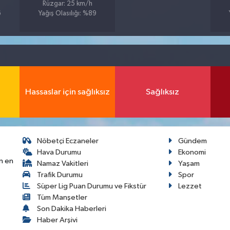
Rüzgar: 25 km/h
6
Yağış Olasılığı: %89
Hassaslar için sağlıksız
Sağlıksız
Nöbetçi Eczaneler
Gündem
Hava Durumu
Ekonomi
n en
Namaz Vakitleri
Yaşam
Trafik Durumu
Spor
Süper Lig Puan Durumu ve Fikstür
Lezzet
Tüm Manşetler
Son Dakika Haberleri
Haber Arşivi