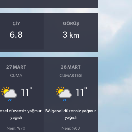
ÇIY
GÖRÜŞ
6.8
3
km
27 MART
28 MART
CUMA
CUMARTESI
°
°
11
11
esel düzensiz yağmur
Bölgesel düzensiz yağmur
yağışlı
yağışlı
Nem: %70
Nem: %63