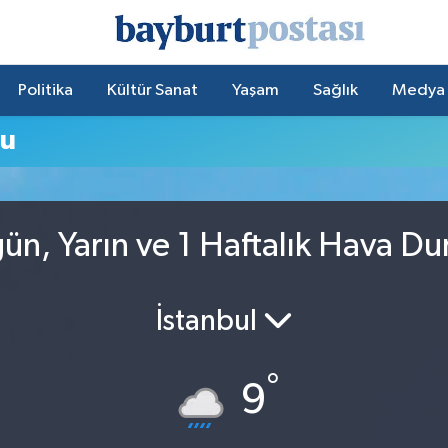
Politika
Kültür Sanat
Yaşam
Sağlık
Medya
mu
ün, Yarın ve 1 Haftalık Hava D
İstanbul
°
9