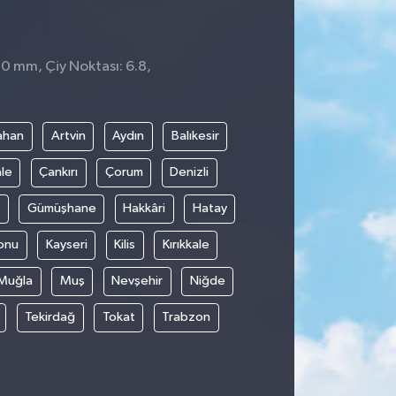
 0 mm, Çiy Noktası: 6.8,
ahan
Artvin
Aydın
Balıkesir
le
Çankırı
Çorum
Denizli
Gümüşhane
Hakkâri
Hatay
onu
Kayseri
Kilis
Kırıkkale
Muğla
Muş
Nevşehir
Niğde
Tekirdağ
Tokat
Trabzon