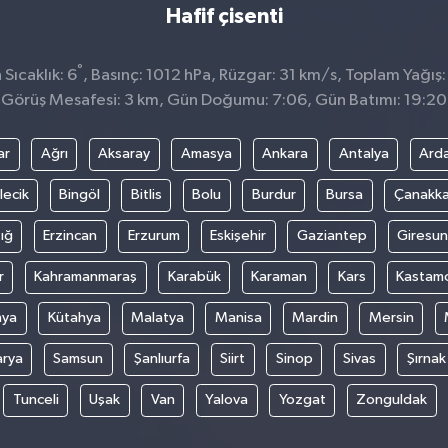
Hafif çisenti
°
Sıcaklık: 6
, Basınç: 1012 hPa, Rüzgar: 31 km/s, Toplam Yağış:
Görüş Mesafesi: 3 km, Gün Doğumu: 7:06, Gün Batımı: 19:20
ar
Ağrı
Aksaray
Amasya
Ankara
Antalya
Ard
lecik
Bingöl
Bitlis
Bolu
Burdur
Bursa
Çanakka
ığ
Erzincan
Erzurum
Eskişehir
Gaziantep
Giresun
r
Kahramanmaraş
Karabük
Karaman
Kars
Kastam
nya
Kütahya
Malatya
Manisa
Mardin
Mersin
arya
Samsun
Şanlıurfa
Siirt
Sinop
Sivas
Şırnak
Tunceli
Uşak
Van
Yalova
Yozgat
Zonguldak