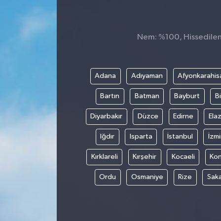
Nem: %100, Hissedilen 
Adana
Adıyaman
Afyonkarahis
Bartın
Batman
Bayburt
Bi
Diyarbakır
Düzce
Edirne
Elaz
Iğdır
Isparta
İstanbul
İzmi
Kırklareli
Kırşehir
Kocaeli
Ko
Ordu
Osmaniye
Rize
Sak