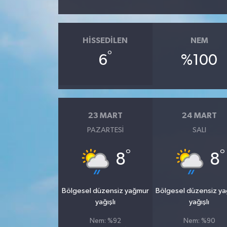
HISSEDILEN
NEM
°
6
%100
23 MART
24 MART
PAZARTESI
SALI
°
°
8
8
Bölgesel düzensiz yağmur
Bölgesel düzensiz y
yağışlı
yağışlı
Nem: %92
Nem: %90