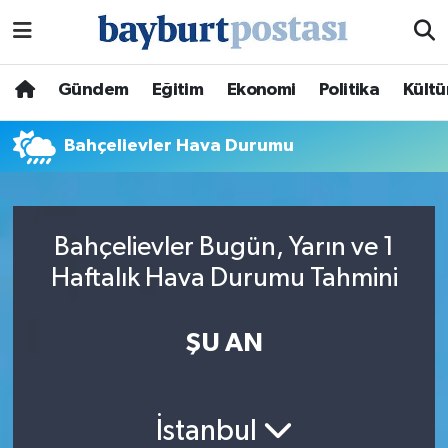
Nöbetçi Eczaneler
Gündem
Eğitim
Ekonomi
Politika
Kültü
Hava Durumu
Bahçelievler Hava Durumu
Namaz Vakitleri
Trafik Durumu
Bahçelievler Bugün, Yarın ve 1
Haftalık Hava Durumu Tahmini
Süper Lig Puan Durumu ve Fikstür
Tüm Manşetler
ŞU AN
Son Dakika Haberleri
İstanbul
Haber Arşivi