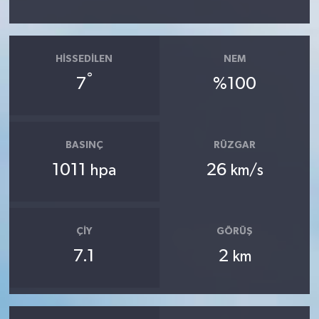
HISSEDILEN
NEM
°
7
%100
BASINÇ
RÜZGAR
1011
26
hpa
km/s
ÇIY
GÖRÜŞ
7.1
2
km