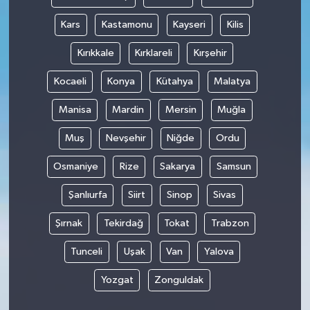
Kars
Kastamonu
Kayseri
Kilis
Kırıkkale
Kırklareli
Kırşehir
Kocaeli
Konya
Kütahya
Malatya
Manisa
Mardin
Mersin
Muğla
Muş
Nevşehir
Niğde
Ordu
Osmaniye
Rize
Sakarya
Samsun
Şanlıurfa
Siirt
Sinop
Sivas
Şırnak
Tekirdağ
Tokat
Trabzon
Tunceli
Uşak
Van
Yalova
Yozgat
Zonguldak