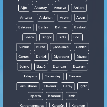
Ağrı
Aksaray
Amasya
Ankara
Antalya
Ardahan
Artvin
Aydın
Balıkesir
Bartın
Batman
Bayburt
Bilecik
Bingöl
Bitlis
Bolu
Burdur
Bursa
Çanakkale
Çankırı
Çorum
Denizli
Diyarbakır
Düzce
Edirne
Elazığ
Erzincan
Erzurum
Eskişehir
Gaziantep
Giresun
Gümüşhane
Hakkâri
Hatay
Iğdır
Isparta
İstanbul
İzmir
Kahramanmaraş
Karabük
Karaman