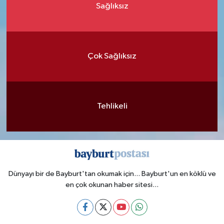
Sağlıksız
Çok Sağlıksız
Tehlikeli
Dünyayı bir de Bayburt'tan okumak için... Bayburt'un en köklü ve
en çok okunan haber sitesi...