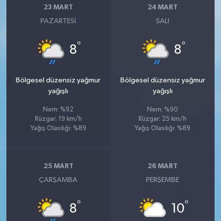
23 MART
24 MART
PAZARTESI
SALI
°
°
8
8
Bölgesel düzensiz yağmur
Bölgesel düzensiz yağmur
yağışlı
yağışlı
Nem: %92
Nem: %90
Rüzgar: 19 km/h
Rüzgar: 25 km/h
Yağış Olasılığı: %89
Yağış Olasılığı: %89
25 MART
26 MART
ÇARŞAMBA
PERŞEMBE
°
°
8
10