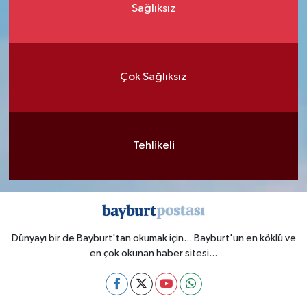
Sağlıksız
Çok Sağlıksız
Tehlikeli
Dünyayı bir de Bayburt'tan okumak için... Bayburt'un en köklü ve
en çok okunan haber sitesi...