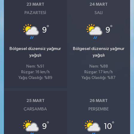
23 MART
24 MART
PAZARTESI
SALI
°
°
9
9
Bölgesel düzensiz yağmur
Bölgesel düzensiz yağmur
yağışlı
yağışlı
Nem: %91
Nem: %88
Rüzgar: 16 km/h
Rüzgar: 17 km/h
Yağış Olasılığı: %89
Yağış Olasılığı: %87
25 MART
26 MART
ÇARŞAMBA
PERŞEMBE
°
°
9
10