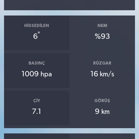
HISSEDILEN
NEM
°
6
%93
BASINÇ
RÜZGAR
1009
16
hpa
km/s
ÇIY
GÖRÜŞ
7.1
9
km