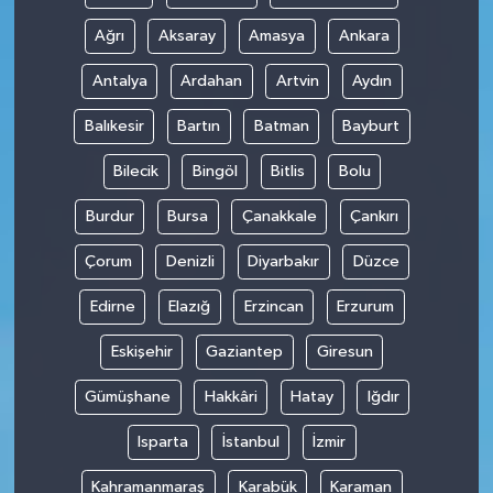
Ağrı
Aksaray
Amasya
Ankara
Antalya
Ardahan
Artvin
Aydın
Balıkesir
Bartın
Batman
Bayburt
Bilecik
Bingöl
Bitlis
Bolu
Burdur
Bursa
Çanakkale
Çankırı
Çorum
Denizli
Diyarbakır
Düzce
Edirne
Elazığ
Erzincan
Erzurum
Eskişehir
Gaziantep
Giresun
Gümüşhane
Hakkâri
Hatay
Iğdır
Isparta
İstanbul
İzmir
Kahramanmaraş
Karabük
Karaman