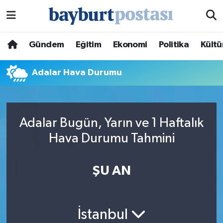
Nöbetçi Eczaneler
Gündem
Eğitim
Ekonomi
Politika
Kültü
Hava Durumu
Adalar Hava Durumu
Namaz Vakitleri
Trafik Durumu
Adalar Bugün, Yarın ve 1 Haftalık
Hava Durumu Tahmini
Süper Lig Puan Durumu ve Fikstür
Tüm Manşetler
ŞU AN
Son Dakika Haberleri
İstanbul
Haber Arşivi