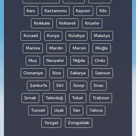
Kars
Kastamonu
Kayseri
Kilis
Kırıkkale
Kırklareli
Kırşehir
Kocaeli
Konya
Kütahya
Malatya
Manisa
Mardin
Mersin
Muğla
Muş
Nevşehir
Niğde
Ordu
Osmaniye
Rize
Sakarya
Samsun
Şanlıurfa
Siirt
Sinop
Sivas
Şırnak
Tekirdağ
Tokat
Trabzon
Tunceli
Uşak
Van
Yalova
Yozgat
Zonguldak