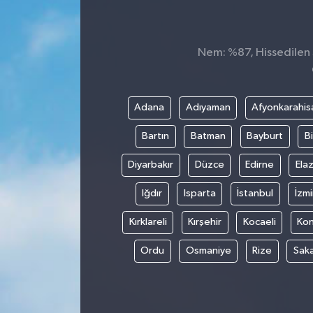
Nem: %87, Hissedilen S
Adana
Adıyaman
Afyonkarahis
Bartın
Batman
Bayburt
Bi
Diyarbakır
Düzce
Edirne
Elaz
Iğdır
Isparta
İstanbul
İzmi
Kırklareli
Kırşehir
Kocaeli
Ko
Ordu
Osmaniye
Rize
Sak