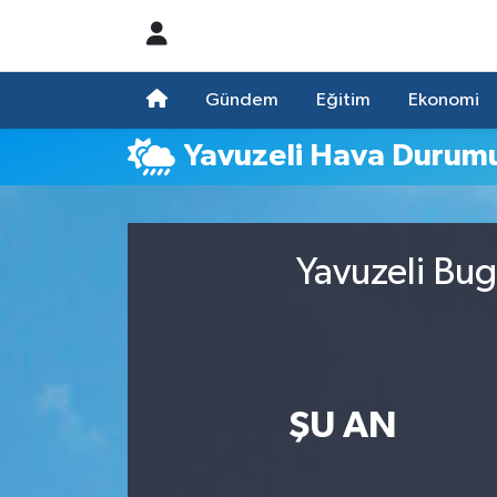
Nöbetçi Eczaneler
Gündem
Eğitim
Ekonomi
Hava Durumu
Yavuzeli Hava Durum
Namaz Vakitleri
Trafik Durumu
Yavuzeli Bug
Süper Lig Puan Durumu ve Fikstür
Tüm Manşetler
ŞU AN
Son Dakika Haberleri
Haber Arşivi