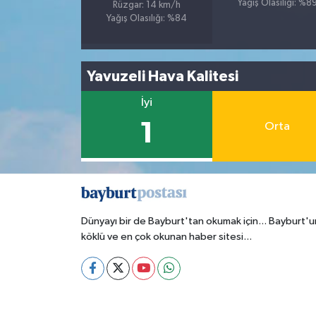
Yağış Olasılığı: %8
Rüzgar: 14 km/h
Yağış Olasılığı: %84
Yavuzeli Hava Kalitesi
İyi
1
Orta
Dünyayı bir de Bayburt'tan okumak için... Bayburt'u
köklü ve en çok okunan haber sitesi...