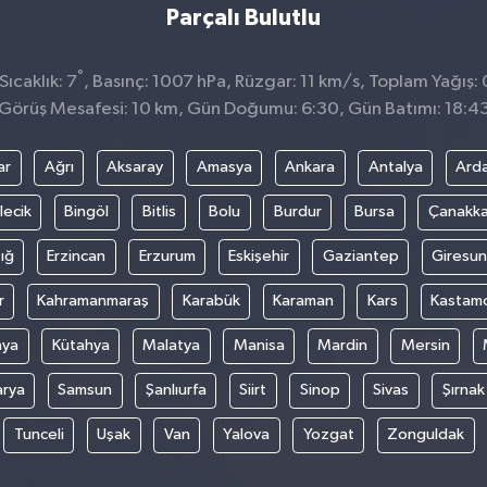
Parçalı Bulutlu
°
ıcaklık: 7
, Basınç: 1007 hPa, Rüzgar: 11 km/s, Toplam Yağış:
Görüş Mesafesi: 10 km, Gün Doğumu: 6:30, Gün Batımı: 18:4
ar
Ağrı
Aksaray
Amasya
Ankara
Antalya
Ard
lecik
Bingöl
Bitlis
Bolu
Burdur
Bursa
Çanakka
ığ
Erzincan
Erzurum
Eskişehir
Gaziantep
Giresun
r
Kahramanmaraş
Karabük
Karaman
Kars
Kastam
nya
Kütahya
Malatya
Manisa
Mardin
Mersin
arya
Samsun
Şanlıurfa
Siirt
Sinop
Sivas
Şırnak
Tunceli
Uşak
Van
Yalova
Yozgat
Zonguldak