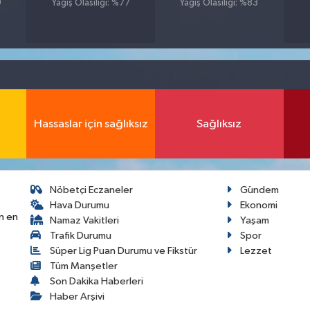
9
Yağış Olasılığı: %77
Yağış Olasılığı: %83
Hassaslar için sağlıksız
Sağlıksız
Nöbetçi Eczaneler
Gündem
Hava Durumu
Ekonomi
n en
Namaz Vakitleri
Yaşam
Trafik Durumu
Spor
Süper Lig Puan Durumu ve Fikstür
Lezzet
Tüm Manşetler
Son Dakika Haberleri
Haber Arşivi