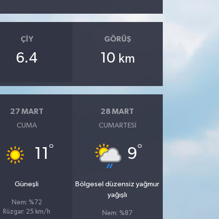
ÇIY
GÖRÜŞ
6.4
10
km
27 MART
28 MART
CUMA
CUMARTESI
°
°
11
9
Güneşli
Bölgesel düzensiz yağmur
yağışlı
Nem: %72
Rüzgar: 25 km/h
Nem: %87