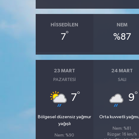
HISSEDILEN
NEM
°
7
%87
23 MART
24 MART
PAZARTESI
SALI
°
°
7
9
Bölgesel düzensiz yağmur
Orta kuvvetli yağmu
yağışlı
Nem: %81
Rüzgar: 16 km/h
Nem: %90