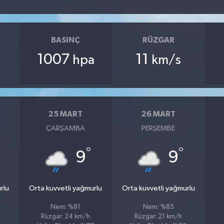
BASINÇ
RÜZGAR
1007
11
hpa
km/s
25 MART
26 MART
ÇARŞAMBA
PERŞEMBE
°
°
9
9
rlu
Orta kuvvetli yağmurlu
Orta kuvvetli yağmurlu
Nem: %81
Nem: %85
Rüzgar: 24 km/h
Rüzgar: 21 km/h