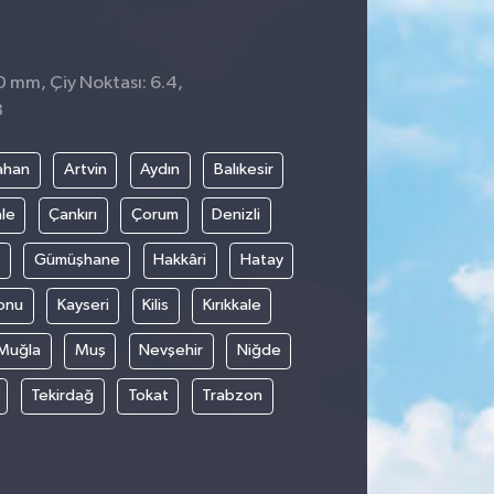
 0 mm, Çiy Noktası: 6.4,
3
ahan
Artvin
Aydın
Balıkesir
le
Çankırı
Çorum
Denizli
Gümüşhane
Hakkâri
Hatay
onu
Kayseri
Kilis
Kırıkkale
Muğla
Muş
Nevşehir
Niğde
Tekirdağ
Tokat
Trabzon