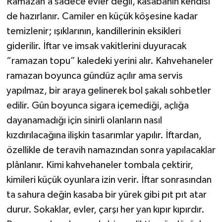
Ramazan’a sadece evler değil, kasabanın kendisi
de hazırlanır. Camiler en küçük köşesine kadar
temizlenir; ışıklarının, kandillerinin eksikleri
giderilir. İftar ve imsak vakitlerini duyuracak
“ramazan topu” kaledeki yerini alır. Kahvehaneler
ramazan boyunca gündüz açılır ama servis
yapılmaz, bir araya gelinerek bol şakalı sohbetler
edilir. Gün boyunca sigara içemediği, açlığa
dayanamadığı için sinirli olanların nasıl
kızdırılacağına ilişkin tasarımlar yapılır. İftardan,
özellikle de teravih namazından sonra yapılacaklar
plânlanır. Kimi kahvehaneler tombala çektirir,
kimileri küçük oyunlara izin verir. İftar sonrasından
ta sahura değin kasaba bir yürek gibi pıt pıt atar
durur. Sokaklar, evler, çarşı her yan kıpır kıpırdır.