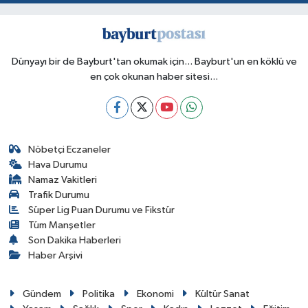
Dünyayı bir de Bayburt'tan okumak için... Bayburt'un en köklü ve
en çok okunan haber sitesi...
Nöbetçi Eczaneler
Hava Durumu
Namaz Vakitleri
Trafik Durumu
Süper Lig Puan Durumu ve Fikstür
Tüm Manşetler
Son Dakika Haberleri
Haber Arşivi
Gündem
Politika
Ekonomi
Kültür Sanat