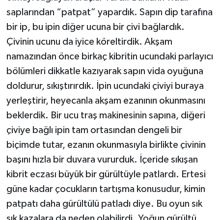
saplarından “patpat” yapardık. Sapın dip tarafına
bir ip, bu ipin diğer ucuna bir çivi bağlardık.
Çivinin ucunu da iyice köreltirdik. Akşam
namazından önce birkaç kibritin ucundaki parlayıcı
bölümleri dikkatle kazıyarak sapın vida oyuğuna
doldurur, sıkıştırırdık. İpin ucundaki çiviyi buraya
yerleştirir, heyecanla akşam ezanının okunmasını
beklerdik. Bir ucu traş makinesinin sapına, diğeri
çiviye bağlı ipin tam ortasından dengeli bir
biçimde tutar, ezanın okunmasıyla birlikte çivinin
başını hızla bir duvara vururduk. İçeride sıkışan
kibrit eczası büyük bir gürültüyle patlardı. Ertesi
güne kadar çocukların tartışma konusudur, kimin
patpatı daha gürültülü patladı diye. Bu oyun sık
sık kazalara da neden olabilirdi. Yoğun gürültü