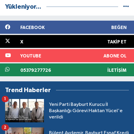
Yükleniyor...
FACEBOOK
BEĞEN
X
TAKIP ET
YOUTUBE
ABONE OL
05379277726
İLETIŞIM
Trend Haberler
1
Yeni Parti Bayburt Kurucu İl
Başkanlığı Görevi Haktan Yücel'e
verildi
2
Bülent Aydemir, Bayburt Esnaf Kredi