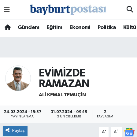
Nöbetçi Eczaneler
Gündem
Eğitim
Ekonomi
Politika
Kültü
Hava Durumu
Namaz Vakitleri
Trafik Durumu
EVİMİZDE
RAMAZAN
Süper Lig Puan Durumu ve Fikstür
ALI KEMAL TEMUÇIN
Tüm Manşetler
24.03.2024 - 15:37
31.07.2024 - 09:19
2
Son Dakika Haberleri
YAYINLANMA
GÜNCELLEME
PAYLAŞIM
Paylaş
-
+
A
A
Haber Arşivi