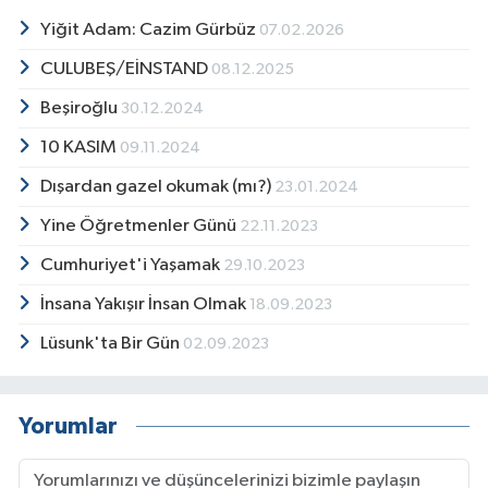
Yiğit Adam: Cazim Gürbüz
07.02.2026
CULUBEŞ/EİNSTAND
08.12.2025
Beşiroğlu
30.12.2024
10 KASIM
09.11.2024
Dışardan gazel okumak (mı?)
23.01.2024
Yine Öğretmenler Günü
22.11.2023
Cumhuriyet'i Yaşamak
29.10.2023
İnsana Yakışır İnsan Olmak
18.09.2023
Lüsunk'ta Bir Gün
02.09.2023
Yorumlar