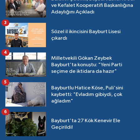
ve Kefalet Kooperatifi Başkanlığına
Adaylığını Açıkladı
3
Sözel il ikincisini Bayburt Lisesi
çıkardı
4
Milletvekili Gökan Zeybek
Bayburt'ta konuştu: "Yeni Parti
seçime de iktidara da hazır"
5
Bayburtlu Hatice Köse, Puli'sini
kaybetti: "Evladım gibiydi, çok
ağladım"
6
Bayburt'ta 27 Kök Kenevir Ele
Geçirildi!